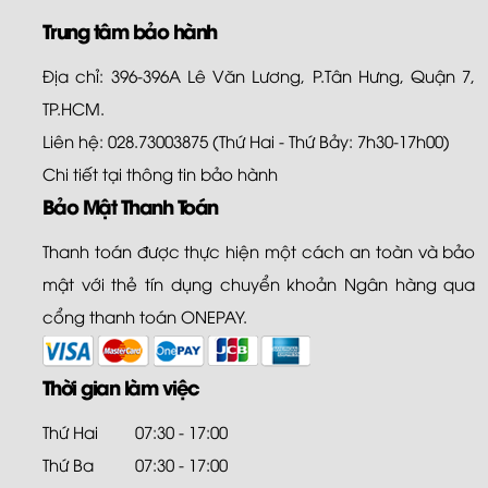
Trung tâm bảo hành
Địa chỉ: 396-396A Lê Văn Lương, P.Tân Hưng, Quận 7,
TP.HCM.
Liên hệ: 028.73003875 (Thứ Hai - Thứ Bảy: 7h30-17h00)
Chi tiết tại
thông tin bảo hành
Bảo Mật Thanh Toán
Thanh toán được thực hiện một cách an toàn và bảo
mật với thẻ tín dụng chuyển khoản Ngân hàng qua
cổng thanh toán ONEPAY.
Thời gian làm việc
Thứ Hai
07:30 - 17:00
Thứ Ba
07:30 - 17:00