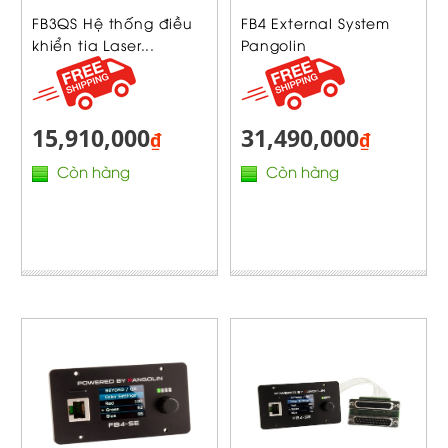
FB3QS Hệ thống điều
FB4 External System
khiển tia Laser...
Pangolin
15,910,000
31,490,000
₫
₫
Còn hàng
Còn hàng