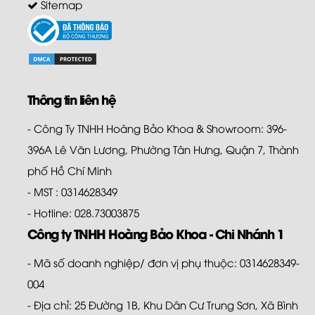
Sitemap
Thông tin liên hệ
- Công Ty TNHH Hoàng Bảo Khoa & Showroom: 396-
396A Lê Văn Lương, Phường Tân Hưng, Quận 7, Thành
phố Hồ Chí Minh
- MST : 0314628349
- Hotline: 028.73003875
Công ty TNHH Hoàng Bảo Khoa - Chi Nhánh 1
- Mã số doanh nghiệp/ đơn vị phụ thuộc: 0314628349-
004
- Địa chỉ: 25 Đường 1B, Khu Dân Cư Trung Sơn, Xã Bình