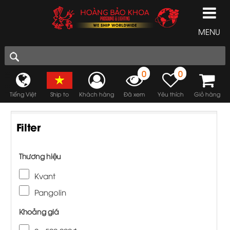
MENU
0
0
Tiếng Việt
Ship to
Khách hàng
Đã xem
Yêu thích
Giỏ hàng
Filter
Thương hiệu
Kvant
Pangolin
Khoảng giá