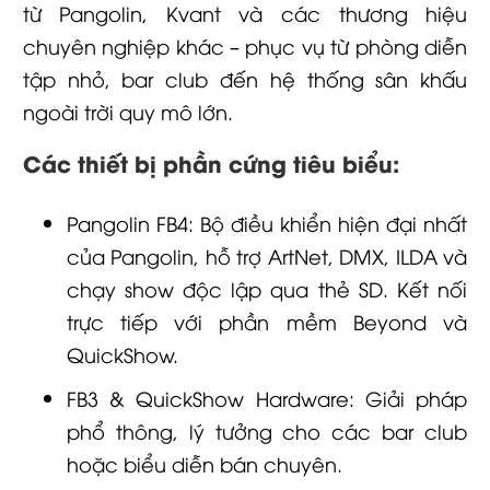
từ Pangolin, Kvant và các thương hiệu
chuyên nghiệp khác – phục vụ từ phòng diễn
tập nhỏ, bar club đến hệ thống sân khấu
ngoài trời quy mô lớn.
Các thiết bị phần cứng tiêu biểu:
Pangolin FB4: Bộ điều khiển hiện đại nhất
của Pangolin, hỗ trợ ArtNet, DMX, ILDA và
chạy show độc lập qua thẻ SD. Kết nối
trực tiếp với phần mềm Beyond và
QuickShow.
FB3 & QuickShow Hardware: Giải pháp
phổ thông, lý tưởng cho các bar club
hoặc biểu diễn bán chuyên.