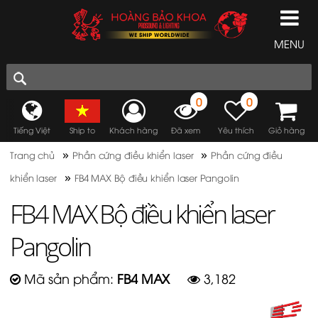
MENU
0
0
Tiếng Việt
Ship to
Khách hàng
Đã xem
Yêu thích
Giỏ hàng
»
»
Trang chủ
Phần cứng điều khiển laser
Phần cứng điều
»
khiển laser
FB4 MAX Bộ điều khiển laser Pangolin
FB4 MAX Bộ điều khiển laser
Pangolin
Mã sản phẩm:
FB4 MAX
3,182