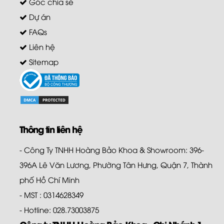
Góc chia sẻ
Dự án
FAQs
Liên hệ
Sitemap
Thông tin liên hệ
- Công Ty TNHH Hoàng Bảo Khoa & Showroom: 396-
396A Lê Văn Lương, Phường Tân Hưng, Quận 7, Thành
phố Hồ Chí Minh
- MST : 0314628349
- Hotline: 028.73003875