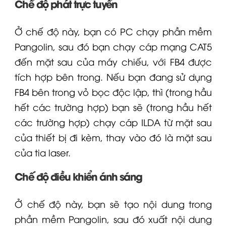
Chế độ phát trực tuyến
Ở chế độ này, bạn có PC chạy phần mềm
Pangolin
, sau đó bạn chạy cáp mạng CAT5
đến mặt sau của máy chiếu, với FB4 được
tích hợp bên trong. Nếu bạn đang sử dụng
FB4 bên trong vỏ bọc độc lập, thì (trong hầu
hết các trường hợp) bạn sẽ (trong hầu hết
các trường hợp) chạy cáp ILDA từ mặt sau
của thiết bị đi kèm, thay vào đó là mặt sau
của tia laser.
Chế độ điều khiển ánh sáng
Ở chế độ này, bạn sẽ tạo nội dung trong
phần mềm Pangolin, sau đó xuất nội dung