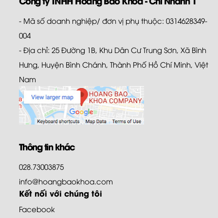
Công ty TNHH Hoàng Bảo Khoa - Chi Nhánh 1
- Mã số doanh nghiệp/ đơn vị phụ thuộc: 0314628349-
004
- Địa chỉ: 25 Đường 1B, Khu Dân Cư Trung Sơn, Xã Bình
Hưng, Huyện Bình Chánh, Thành Phố Hồ Chí Minh, Việt
Nam
Thông tin khác
028.73003875
info@hoangbaokhoa.com
Kết nối với chúng tôi
Facebook