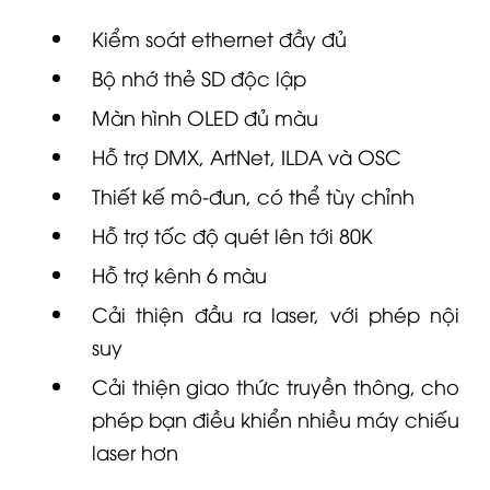
Kiểm soát ethernet đầy đủ
Bộ nhớ thẻ SD độc lập
Màn hình OLED đủ màu
Hỗ trợ DMX, ArtNet, ILDA và OSC
Thiết kế mô-đun, có thể tùy chỉnh
Hỗ trợ tốc độ quét lên tới 80K
Hỗ trợ kênh 6 màu
Cải thiện đầu ra laser, với phép nội
suy
Cải thiện giao thức truyền thông, cho
phép bạn điều khiển nhiều máy chiếu
laser hơn