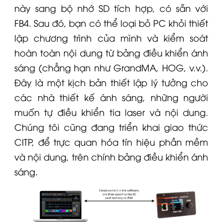
này sang bộ nhớ SD tích hợp, có sẵn với
FB4. Sau đó, bạn có thể loại bỏ PC khỏi thiết
lập chương trình của mình và kiểm soát
hoàn toàn nội dung từ bảng điều khiển ánh
sáng (chẳng hạn như GrandMA, HOG, v.v.).
Đây là một kịch bản thiết lập lý tưởng cho
các nhà thiết kế ánh sáng, những người
muốn tự điều khiển tia laser và nội dung.
Chúng tôi cũng đang triển khai giao thức
CITP, để trực quan hóa tín hiệu phần mềm
và nội dung, trên chính bảng điều khiển ánh
sáng.