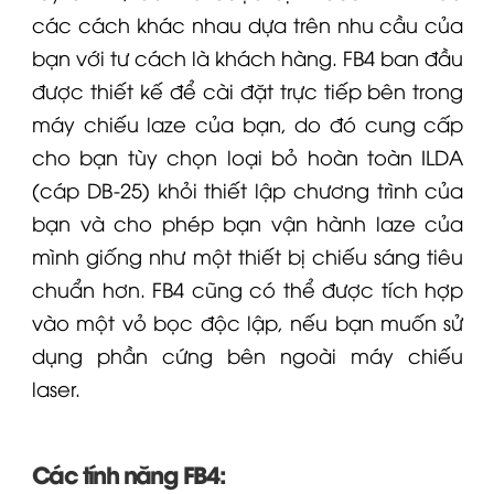
các cách khác nhau dựa trên nhu cầu của
bạn với tư cách là khách hàng. FB4 ban đầu
được thiết kế để
cài đặt trực tiếp bên trong
máy chiếu laze của bạn,
do đó cung cấp
cho bạn tùy chọn loại bỏ hoàn toàn
ILDA
(cáp DB-25)
khỏi thiết lập chương trình của
bạn và cho phép bạn vận hành laze của
mình giống như một thiết bị chiếu sáng tiêu
chuẩn hơn. FB4 cũng có thể được tích hợp
vào một
vỏ bọc độc lập,
nếu bạn muốn sử
dụng phần cứng bên ngoài
máy chiếu
laser.
Các tính năng FB4: