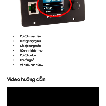
Cài đặt máy chiếu
Thiết lạp mạng lưới
Cài đặt bảng màu
hiệu chỉnh hình học
Cài đặt an toàn
Cái đồng hồ
Và nhiều hơn nữa…
Video hướng dẫn