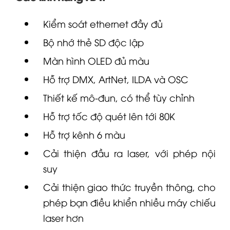
Kiểm soát ethernet đầy đủ
Bộ nhớ thẻ SD độc lập
Màn hình OLED đủ màu
Hỗ trợ DMX, ArtNet, ILDA và OSC
Thiết kế mô-đun, có thể tùy chỉnh
Hỗ trợ tốc độ quét lên tới 80K
Hỗ trợ kênh 6 màu
Cải thiện đầu ra laser, với phép nội
suy
Cải thiện giao thức truyền thông, cho
phép bạn điều khiển nhiều máy chiếu
laser hơn