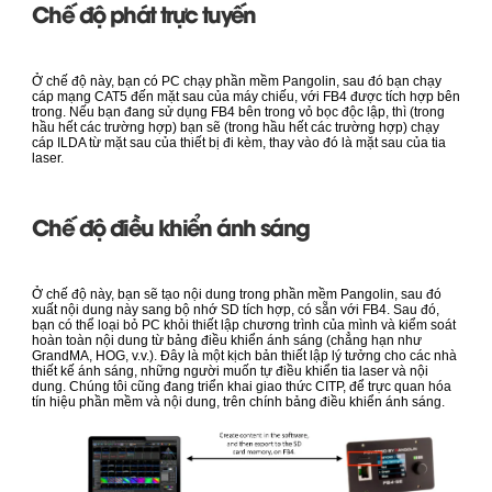
Chế độ phát trực tuyến
Ở chế độ này, bạn có PC chạy phần mềm
Pangolin
, sau đó bạn chạy
cáp mạng CAT5 đến mặt sau của máy chiếu, với FB4 được tích hợp bên
trong. Nếu bạn đang sử dụng FB4 bên trong vỏ bọc độc lập, thì (trong
hầu hết các trường hợp) bạn sẽ (trong hầu hết các trường hợp) chạy
cáp ILDA từ mặt sau của thiết bị đi kèm, thay vào đó là mặt sau của tia
laser.
Chế độ điều khiển ánh sáng
Ở chế độ này, bạn sẽ tạo nội dung trong phần mềm Pangolin, sau đó
xuất nội dung này sang bộ nhớ SD tích hợp, có sẵn với FB4. Sau đó,
bạn có thể loại bỏ PC khỏi thiết lập chương trình của mình và kiểm soát
hoàn toàn nội dung từ bảng điều khiển ánh sáng (chẳng hạn như
GrandMA, HOG, v.v.). Đây là một kịch bản thiết lập lý tưởng cho các nhà
thiết kế ánh sáng, những người muốn tự điều khiển tia laser và nội
dung. Chúng tôi cũng đang triển khai giao thức CITP, để trực quan hóa
tín hiệu phần mềm và nội dung, trên chính bảng điều khiển ánh sáng.