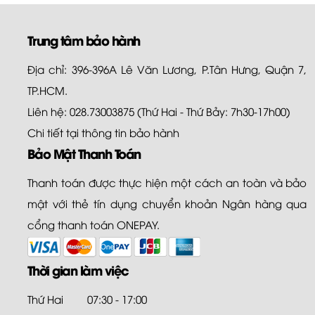
Trung tâm bảo hành
Địa chỉ: 396-396A Lê Văn Lương, P.Tân Hưng, Quận 7,
TP.HCM.
Liên hệ: 028.73003875 (Thứ Hai - Thứ Bảy: 7h30-17h00)
Chi tiết tại
thông tin bảo hành
Bảo Mật Thanh Toán
Thanh toán được thực hiện một cách an toàn và bảo
mật với thẻ tín dụng chuyển khoản Ngân hàng qua
cổng thanh toán ONEPAY.
Thời gian làm việc
Thứ Hai
07:30 - 17:00