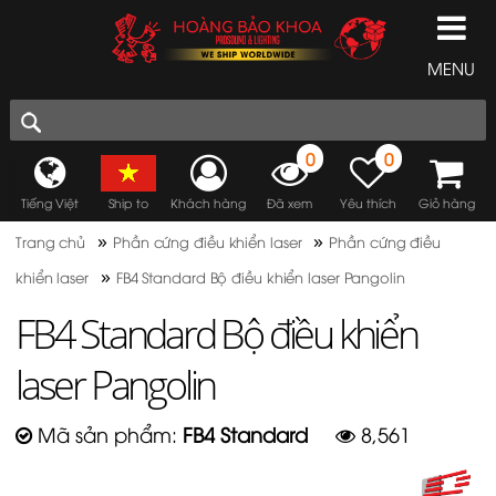
MENU
0
0
Tiếng Việt
Ship to
Khách hàng
Đã xem
Yêu thích
Giỏ hàng
»
»
Trang chủ
Phần cứng điều khiển laser
Phần cứng điều
»
khiển laser
FB4 Standard Bộ điều khiển laser Pangolin
FB4 Standard Bộ điều khiển
laser Pangolin
Mã sản phẩm:
FB4 Standard
8,561