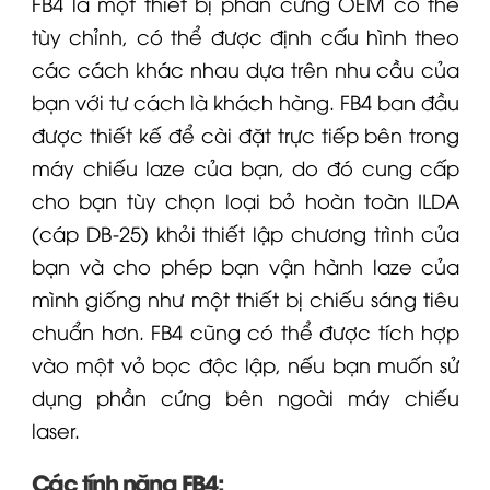
FB4 là một thiết bị phần cứng OEM có thể
tùy chỉnh, có thể được định cấu hình theo
các cách khác nhau dựa trên nhu cầu của
bạn với tư cách là khách hàng. FB4 ban đầu
được thiết kế để
cài đặt trực tiếp bên trong
máy chiếu laze của bạn,
do đó cung cấp
cho bạn tùy chọn loại bỏ hoàn toàn
ILDA
(cáp DB-25)
khỏi thiết lập chương trình của
bạn và cho phép bạn vận hành laze của
mình giống như một thiết bị chiếu sáng tiêu
chuẩn hơn. FB4 cũng có thể được tích hợp
vào một
vỏ bọc độc lập,
nếu bạn muốn sử
dụng phần cứng bên ngoài
máy chiếu
laser.
Các tính năng FB4: