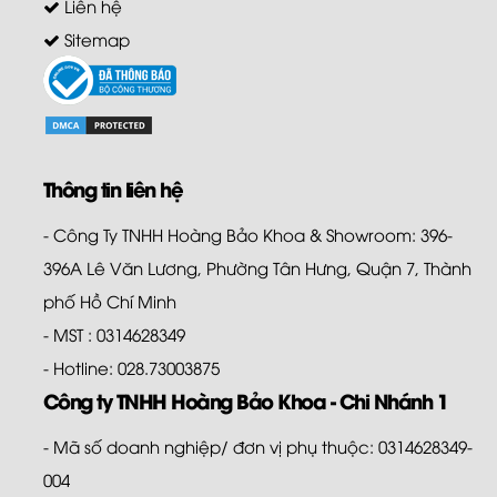
Liên hệ
Sitemap
Thông tin liên hệ
- Công Ty TNHH Hoàng Bảo Khoa & Showroom: 396-
396A Lê Văn Lương, Phường Tân Hưng, Quận 7, Thành
phố Hồ Chí Minh
- MST : 0314628349
- Hotline: 028.73003875
Công ty TNHH Hoàng Bảo Khoa - Chi Nhánh 1
- Mã số doanh nghiệp/ đơn vị phụ thuộc: 0314628349-
004