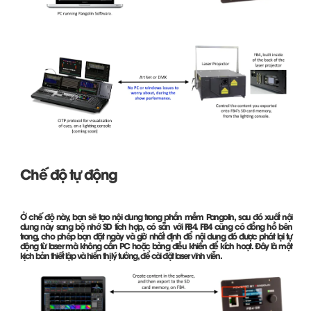
Chế độ tự động
Ở chế độ này, bạn sẽ tạo nội dung trong phần mềm Pangolin, sau đó xuất nội
dung này sang bộ nhớ SD tích hợp, có sẵn với FB4. FB4 cũng có đồng hồ bên
trong, cho phép bạn đặt ngày và giờ nhất định để nội dung đó được phát lại tự
động từ laser mà không cần PC hoặc bảng điều khiển để kích hoạt. Đây là một
kịch bản thiết lập và hiển thị lý tưởng, để cài đặt laser vĩnh viễn.