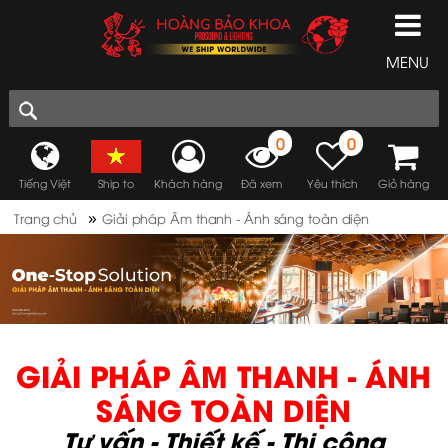
MENU
0
0
Tiếng Việt
Ship to
Khách hàng
Đã xem
Yêu thích
Giỏ hàng
»
Trang chủ
Giải pháp Âm thanh - Ánh sáng toàn diện
GIẢI PHÁP ÂM THANH - ÁNH
SÁNG TOÀN DIỆN
Tư vấn - Thiết kế - Thi công