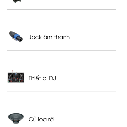
Jack âm thanh
Thiết bị DJ
Củ loa rời