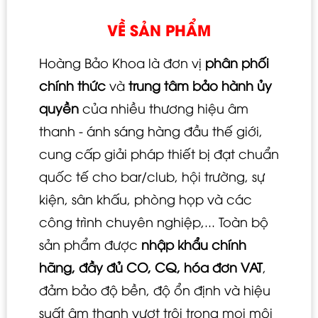
VỀ SẢN PHẨM
Hoàng Bảo Khoa là đơn vị
phân phối
chính thức
và
trung tâm bảo hành ủy
quyền
của nhiều thương hiệu âm
thanh - ánh sáng hàng đầu thế giới,
cung cấp giải pháp thiết bị đạt chuẩn
quốc tế cho bar/club, hội trường, sự
kiện, sân khấu, phòng họp và các
công trình chuyên nghiệp,... Toàn bộ
sản phẩm được
nhập khẩu chính
hãng, đầy đủ CO, CQ, hóa đơn VAT
,
đảm bảo độ bền, độ ổn định và hiệu
suất âm thanh vượt trội trong mọi môi