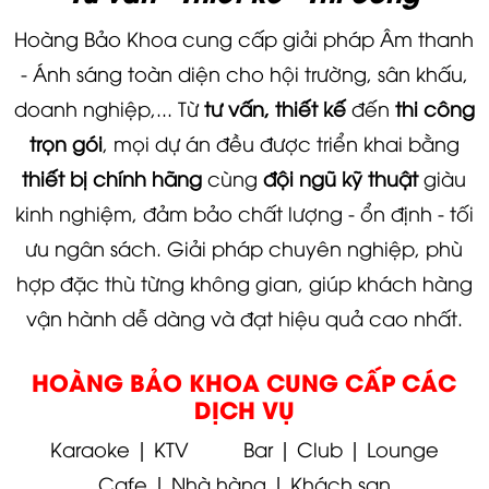
Hoàng Bảo Khoa cung cấp giải pháp Âm thanh
- Ánh sáng toàn diện cho hội trường, sân khấu,
doanh nghiệp,... Từ
tư vấn, thiết kế
đến
thi công
trọn gói
, mọi dự án đều được triển khai bằng
thiết bị chính hãng
cùng
đội ngũ kỹ thuật
giàu
kinh nghiệm, đảm bảo chất lượng - ổn định - tối
ưu ngân sách. Giải pháp chuyên nghiệp, phù
hợp đặc thù từng không gian, giúp khách hàng
vận hành dễ dàng và đạt hiệu quả cao nhất.
HOÀNG BẢO KHOA CUNG CẤP CÁC
DỊCH VỤ
Karaoke | KTV
Bar | Club | Lounge
Cafe | Nhà hàng | Khách sạn