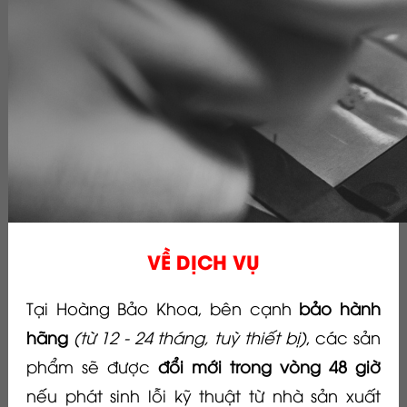
VỀ DỊCH VỤ
Tại Hoàng Bảo Khoa, bên cạnh
bảo hành
hãng
(từ 12 - 24 tháng, tuỳ thiết bị)
, các sản
phẩm sẽ được
đổi mới trong vòng 48 giờ
nếu phát sinh lỗi kỹ thuật từ nhà sản xuất