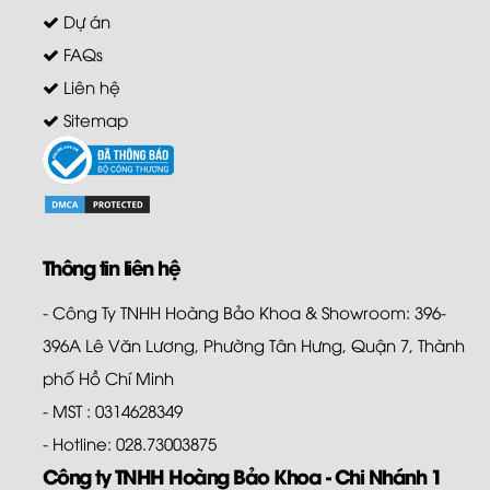
Dự án
FAQs
Liên hệ
Sitemap
Thông tin liên hệ
- Công Ty TNHH Hoàng Bảo Khoa & Showroom: 396-
396A Lê Văn Lương, Phường Tân Hưng, Quận 7, Thành
phố Hồ Chí Minh
- MST : 0314628349
- Hotline: 028.73003875
Công ty TNHH Hoàng Bảo Khoa - Chi Nhánh 1