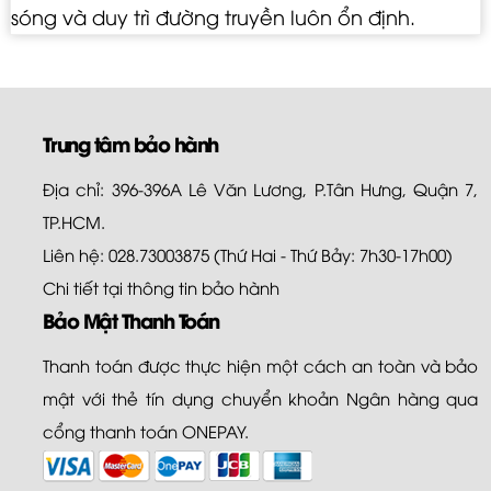
sóng và duy trì đường truyền luôn ổn định.
Trung tâm bảo hành
Địa chỉ: 396-396A Lê Văn Lương, P.Tân Hưng, Quận 7,
TP.HCM.
Liên hệ: 028.73003875 (Thứ Hai - Thứ Bảy: 7h30-17h00)
Chi tiết tại
thông tin bảo hành
Bảo Mật Thanh Toán
Thanh toán được thực hiện một cách an toàn và bảo
mật với thẻ tín dụng chuyển khoản Ngân hàng qua
cổng thanh toán ONEPAY.