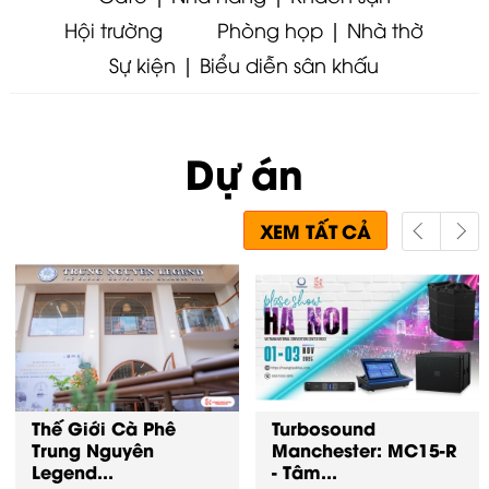
Hội trường
Phòng họp | Nhà thờ
Sự kiện | Biểu diễn sân khấu
Dự án
XEM TẤT CẢ
Thế Giới Cà Phê
Turbosound
Trung Nguyên
Manchester: MC15-R
Legend...
- Tâm...