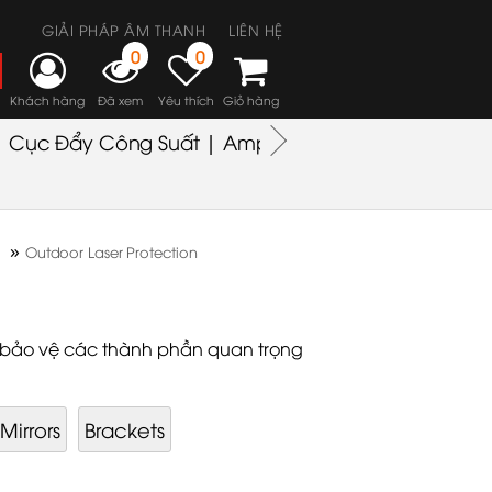
GIẢI PHÁP ÂM THANH
LIÊN HỆ
0
0
Khách hàng
Đã xem
Yêu thích
Giỏ hàng
Cục Đẩy Công Suất | Amplifiers
Headphones
M
»
Outdoor Laser Protection
ể bảo vệ các thành phần quan trọng
Mirrors
Brackets