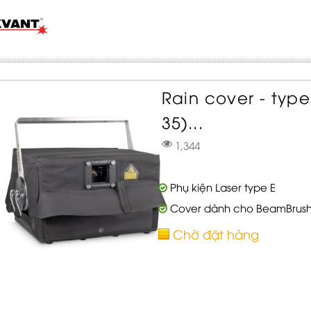
Rain cover - typ
35)...
1,344
Phụ kiện Laser type E
Cover dành cho BeamBrush
Chờ đặt hàng