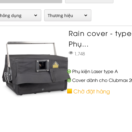
Rain cover - type
Phụ...
1,748
Phụ kiện Laser type A
Cover dành cho Clubmax 2000
Chờ đặt hàng