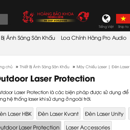
Tiếng Việt
Ship to
t Bị Ánh Sáng Sân Khấu
Loa Chính Hãng Pro Audio
»
»
ang chủ
Thiết Bị Ánh Sáng Sân Khấu
Máy Chiếu Laser | Đèn Laser
utdoor Laser Protection
tdoor Laser Protection là các biện pháp được sử dụng đ
ong hệ thống laser khi sử dụng ở ngoài trời.
èn Laser HBK
Đèn Laser Kvant
Đèn Laser Unity
utdoor Laser Protection
Laser Accessories