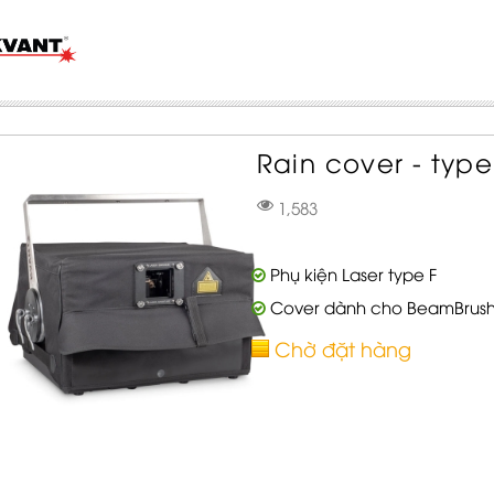
Rain cover - type
1,583
Phụ kiện Laser type F
Cover dành cho BeamBrush 3
Chờ đặt hàng