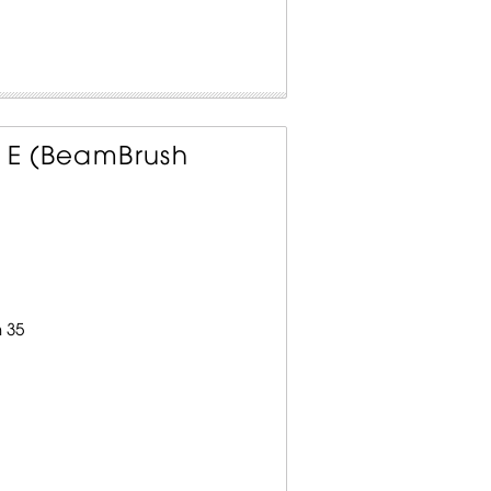
e E (BeamBrush
 35