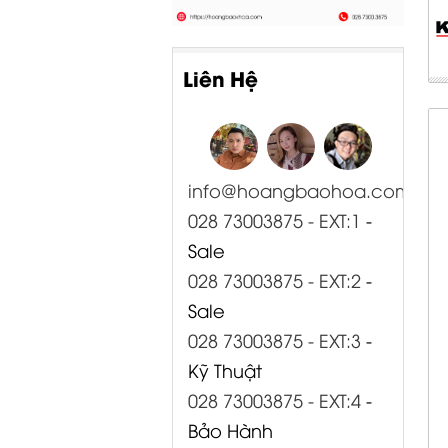
Liên Hệ
info@hoangbaohoa.com
028 73003875 - EXT:1
-
Sale
028 73003875 - EXT:2
-
Sale
028 73003875 - EXT:3
-
Kỹ Thuật
028 73003875 - EXT:4
-
Bảo Hành