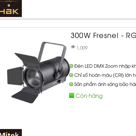
300W Fresnel - RG
1,009
Đèn LED DMX Zoom nhập k
Chỉ số hoàn màu (CRI) lớn h
Sản phẩm ánh sáng bảo hà
Còn hàng