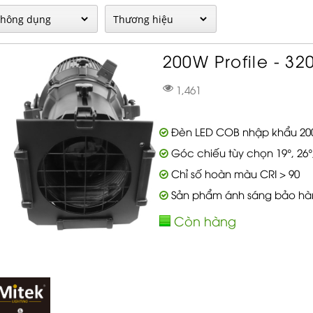
200W Profile - 32
1,461
Đèn LED COB nhập khẩu 2
Góc chiếu tùy chọn 19°, 26°,
Chỉ số hoàn màu CRI > 90
Sản phẩm ánh sáng bảo hà
Còn hàng