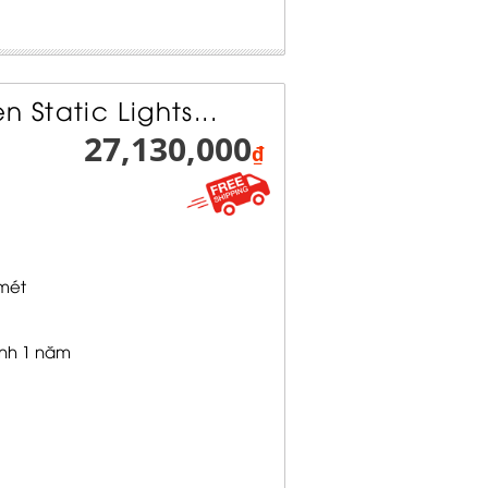
 Static Lights...
27,130,000
₫
mét
nh 1 năm