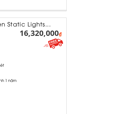
 Static Lights...
16,320,000
₫
ét
nh 1 năm