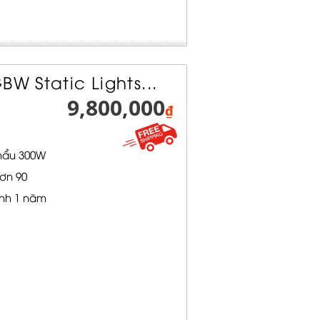
BW Static Lights...
9,800,000
₫
hẩu 300W
ơn 90
nh 1 năm