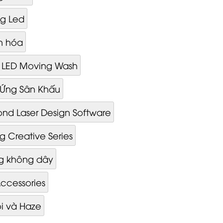
g Led
n hóa
 LED Moving Wash
u Ứng Sân Khấu
nd Laser Design Software
g Creative Series
g không dây
ccessories
i và Haze