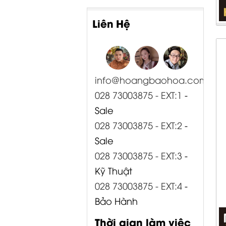
Liên Hệ
info@hoangbaohoa.com
028 73003875 - EXT:1
-
Sale
028 73003875 - EXT:2
-
Sale
028 73003875 - EXT:3
-
Kỹ Thuật
028 73003875 - EXT:4
-
Bảo Hành
Thời gian làm việc