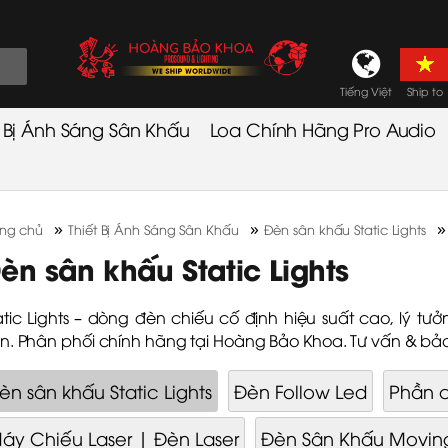
Tiếng Việt
Ship to
t Bị Ánh Sáng Sân Khấu
Loa Chính Hãng Pro Audio
»
»
ang chủ
Thiết Bị Ánh Sáng Sân Khấu
Đèn sân khấu Static Lights
èn sân khấu Static Lights
atic Lights – dòng đèn chiếu cố định hiệu suất cao, lý tư
n. Phân phối chính hãng tại Hoàng Bảo Khoa. Tư vấn & bả
èn sân khấu Static Lights
Đèn Follow Led
Phần c
áy Chiếu Laser | Đèn Laser
Đèn Sân Khấu Movin