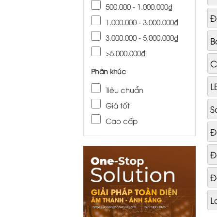
500.000 - 1.000.000₫
Đ
1.000.000 - 3.000.000₫
3.000.000 - 5.000.000₫
B
>5.000.000₫
C
Phân khúc
L
Tiêu chuẩn
Giá tốt
S
Cao cấp
Đ
Đ
Đ
L