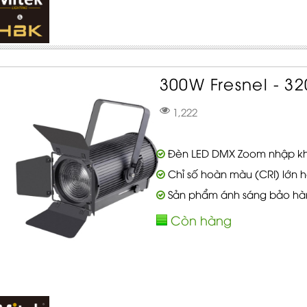
300W Fresnel - 32
1,222
Đèn LED DMX Zoom nhập k
Chỉ số hoàn màu (CRI) lớn h
Sản phẩm ánh sáng bảo hà
Còn hàng