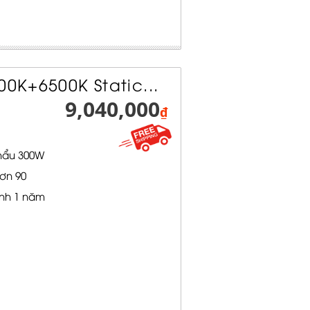
00K+6500K Static...
9,040,000
₫
hẩu 300W
ơn 90
nh 1 năm