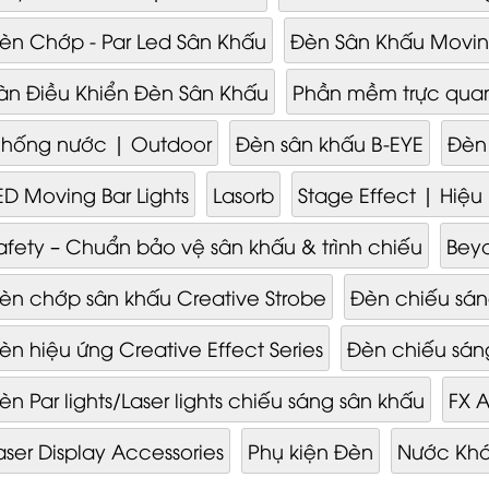
èn Chớp - Par Led Sân Khấu
Đèn Sân Khấu Movin
àn Điều Khiển Đèn Sân Khấu
Phần mềm trực qua
hống nước | Outdoor
Đèn sân khấu B-EYE
Đèn
ED Moving Bar Lights
Lasorb
Stage Effect | Hiệ
afety – Chuẩn bảo vệ sân khấu & trình chiếu
Beyo
èn chớp sân khấu Creative Strobe
Đèn chiếu sán
èn hiệu ứng Creative Effect Series
Đèn chiếu sán
èn Par lights/Laser lights chiếu sáng sân khấu
FX A
aser Display Accessories
Phụ kiện Đèn
Nước Khó