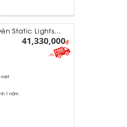
n Static Lights...
41,330,000
₫
 mét
nh 1 năm