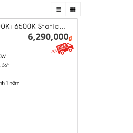
00K+6500K Static...
6,290,000
₫
00W
 36°
nh 1 năm