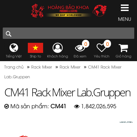
MENU
0
0
Tiếng Việt
Ship to
Khách hàng
Đã xem
Yêu thích
Giỏ hàng
»
»
»
Trang chủ
Rack Mixer
Rack Mixer
CM41 Rack Mixer
Lab.Gruppen
CM41 Rack Mixer Lab.Gruppen
Mã sản phẩm:
CM41
1,842,026,595