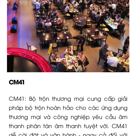
CM41
CM41
: Bộ trộn thương mại cung cấp giải
pháp bộ trộn hoàn hảo cho các ứng dụng
thương mại và công nghiệp yêu cầu âm
thanh phân tán âm thanh tuyệt vời.
CM41
dễ cài đặt và vận hành - ngay cả đối với