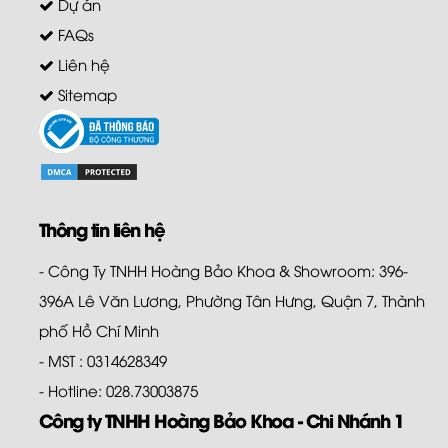
Dự án
FAQs
Liên hệ
Sitemap
Thông tin liên hệ
- Công Ty TNHH Hoàng Bảo Khoa & Showroom: 396-
396A Lê Văn Lương, Phường Tân Hưng, Quận 7, Thành
phố Hồ Chí Minh
- MST : 0314628349
- Hotline: 028.73003875
Công ty TNHH Hoàng Bảo Khoa - Chi Nhánh 1