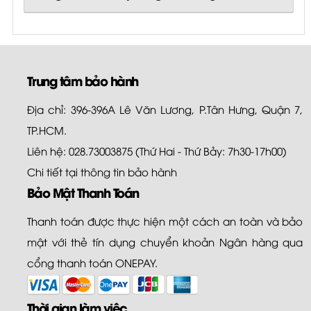
Trung tâm bảo hành
Địa chỉ: 396-396A Lê Văn Lương, P.Tân Hưng, Quận 7,
TP.HCM.
Liên hệ: 028.73003875 (Thứ Hai - Thứ Bảy: 7h30-17h00)
Chi tiết tại
thông tin bảo hành
Bảo Mật Thanh Toán
Thanh toán được thực hiện một cách an toàn và bảo
mật với thẻ tín dụng chuyển khoản Ngân hàng qua
cổng thanh toán ONEPAY.
Thời gian làm việc