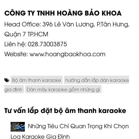
CÔNG TY TNHH HOÀNG BẢO KHOA
Head Office: 396 Lê Văn Lương, P.Tân Hưng,
Quận 7 TP.HCM
Liên hệ:
028.73003875
Website:
www.hoangbaokhoa.com
Bộ âm thanh karaoke
hướng dẫn lắp dàn karaoke
gia đình
Dàn máy karaoke gồm những gì
Tư vấn lắp đặt bộ âm thanh karaoke
Những Tiêu Chí Quan Trọng Khi Chọn
Loa Karaoke Gia Đình