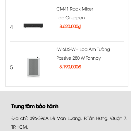
CM41 Rack Mixer
Lab.Gruppen
4
8,620,000
₫
iW 6DS-WH Loa Âm Tường
Passive 280 W Tannoy
5
3,190,000
₫
Trung tâm bảo hành
Địa chỉ: 396-396A Lê Văn Lương, P.Tân Hưng, Quận 7,
TP.HCM.