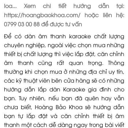
loa... Xem chi tiết hướng dẫn tại:
https://hoangbaokhoa.com/ hoặc liên hệ:
0799 03 00 88 để được tư vấn
Để có
dàn âm thanh karaoke chất lượng
chuyên nghiệp, ngoài việc chọn mua những
thiết bị chất lượng thì việc lắp đặt, căn chỉnh
âm thanh cũng rất quan trọng. Thông
thường khi chọn mua ở những địa chỉ uy tín,
các kỹ thuật viên bên cửa hàng sẽ có những
hướng dẫn lắp
dàn Karaoke
gia đình cho
bạn. Tuy nhiên, nếu bạn đã quên hay vẫn
chưa biết,
Hoàng Bảo Khoa
sẽ hướng dẫn
bạn tự lắp đặt và căn chỉnh thiết bị âm
thanh một cách dễ dàng ngay trong bài viết