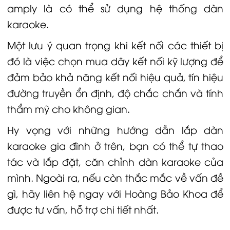
amply là có thể sử dụng hệ thống dàn
karaoke.
Một lưu ý quan trọng khi kết nối các thiết bị
đó là việc chọn mua dây kết nối kỹ lượng để
đảm bảo khả năng kết nối hiệu quả, tín hiệu
đường truyền ổn định, độ chắc chắn và tính
thẩm mỹ cho không gian.
Hy vọng với những
hướng dẫn lắp dàn
karaoke gia đình
ở trên, bạn có thể tự thao
tác và lắp đặt, căn chỉnh dàn karaoke của
mình. Ngoài ra, nếu còn thắc mắc về vấn đề
gì, hãy liên hệ ngay với Hoàng Bảo Khoa để
được tư vấn, hỗ trợ chi tiết nhất.