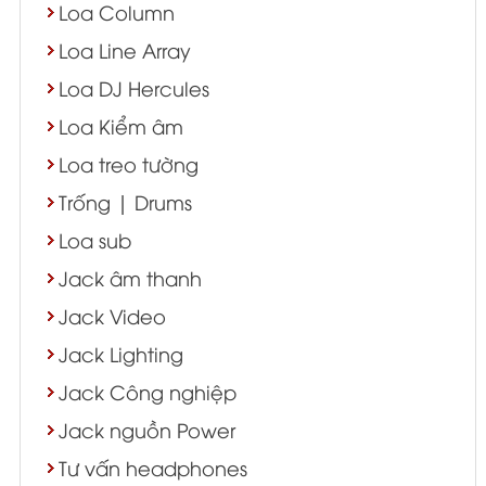
Loa Column
Loa Line Array
Loa DJ Hercules
Loa Kiểm âm
Loa treo tường
Trống | Drums
Loa sub
Jack âm thanh
Jack Video
Jack Lighting
Jack Công nghiệp
Jack nguồn Power
Tư vấn headphones