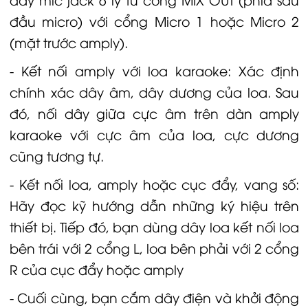
đầu micro) với cổng Micro 1 hoặc Micro 2
(mặt trước amply).
- Kết nối amply với loa karaoke: Xác định
chính xác dây âm, dây dương của loa. Sau
đó, nối dây giữa cực âm trên
dàn amply
karaoke
với cực âm của loa, cực dương
cũng tương tự.
- Kết nối loa, amply hoặc cục đẩy, vang số:
Hãy đọc kỹ hướng dẫn những ký hiệu trên
thiết bị. Tiếp đó, bạn dùng dây loa kết nối loa
bên trái với 2 cổng L, loa bên phải với 2 cổng
R của cục đẩy hoặc amply
- Cuối cùng, bạn cắm dây điện và khởi động