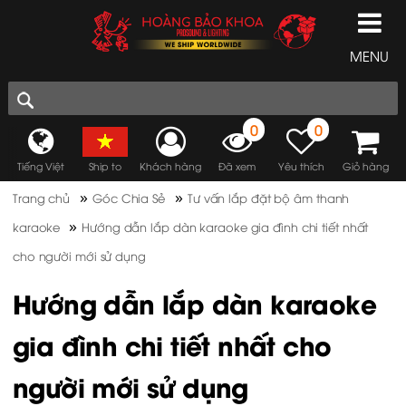
MENU
0
0
Tiếng Việt
Ship to
Khách hàng
Đã xem
Yêu thích
Giỏ hàng
»
»
Trang chủ
Góc Chia Sẻ
Tư vấn lắp đặt bộ âm thanh
»
karaoke
Hướng dẫn lắp dàn karaoke gia đình chi tiết nhất
cho người mới sử dụng
Hướng dẫn lắp dàn karaoke
gia đình chi tiết nhất cho
người mới sử dụng