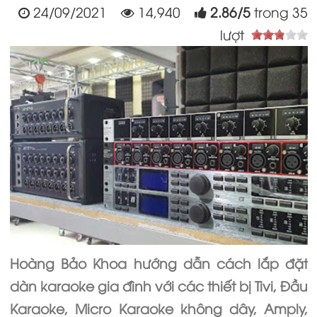
24/09/2021
14,940
2.86
/
5
trong
35
lượt
Hoàng Bảo Khoa hướng dẫn cách lắp đặt
dàn karaoke gia đình với các thiết bị Tivi, Đầu
Karaoke, Micro Karaoke không dây, Amply,