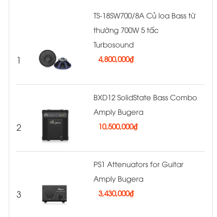
TS-18SW700/8A Củ loa Bass từ
thường 700W 5 tấc
Turbosound
1
4,800,000
₫
BXD12 SolidState Bass Combo
Amply Bugera
2
10,500,000
₫
PS1 Attenuators for Guitar
Amply Bugera
3
3,430,000
₫