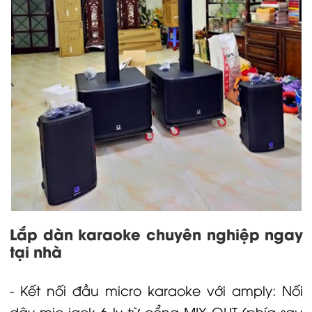
Lắp dàn karaoke chuyên nghiệp ngay
tại nhà
- Kết nối đầu micro karaoke với amply: Nối
dây mic jack 6 ly từ cổng MIX OUT (phía sau