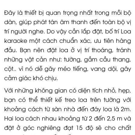
Đây là thiết bị quan trọng nhất trong mỗi bộ
dàn, giúp phát tán âm thanh đến toàn bộ vị
trí người nghe. Do vậy cần lắp đặt, bố trí
Loa
karaoke một cách chuẩn xác, ưu tiên hàng
đầu. Bạn nên đặt
loa
ở vị trí thoáng, tránh
những vật cản như: tường, gầm cầu thang,
cột.. vì nó dễ gây méo tiếng, vang dội, gây
cảm giác khó chịu.
Với những không gian có diện tích nhỏ, hẹp,
bạn có thể thiết kế treo loa trên tường với
khoảng cách từ sàn nhà đến đáy loa là 2m.
Hai loa cách nhau khoảng từ 2 đến 2,5 m và
đặt ở góc nghiêng đạt 15 độ sẽ cho chất