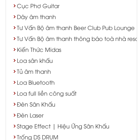
Cục Phơ Guitar
Dây âm thanh
Tư Vấn Bộ âm thanh Beer Club Pub Lounge
Tư Vấn Bộ âm thanh thông báo toà nhà resort
Kiến Thức Midas
Loa sân khấu
Tủ âm thanh
Loa Bluetooth
Loa full liền công suất
Đèn Sân Khấu
Đèn Laser
Stage Effect | Hiệu Ứng Sân Khấu
Trống DS DRUM