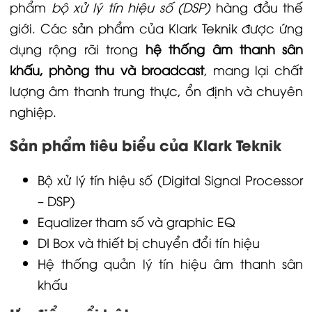
phẩm
bộ xử lý tín hiệu số (DSP)
hàng đầu thế
giới. Các sản phẩm của Klark Teknik được ứng
dụng rộng rãi trong
hệ thống âm thanh sân
khấu, phòng thu và broadcast
, mang lại chất
lượng âm thanh trung thực, ổn định và chuyên
nghiệp.
Sản phẩm tiêu biểu của Klark Teknik
Bộ xử lý tín hiệu số (Digital Signal Processor
– DSP)
Equalizer tham số và graphic EQ
DI Box và thiết bị chuyển đổi tín hiệu
Hệ thống quản lý tín hiệu âm thanh sân
khấu