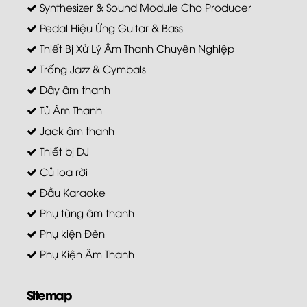
Synthesizer & Sound Module Cho Producer
Pedal Hiệu Ứng Guitar & Bass
Thiết Bị Xử Lý Âm Thanh Chuyên Nghiệp
Trống Jazz & Cymbals
Dây âm thanh
Tủ Âm Thanh
Jack âm thanh
Thiết bị DJ
Củ loa rời
Đầu Karaoke
Phụ tùng âm thanh
Phụ kiện Đèn
Phụ Kiện Âm Thanh
Sitemap