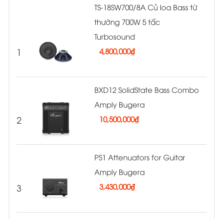
TS-18SW700/8A Củ loa Bass từ
thường 700W 5 tấc
Turbosound
1
4,800,000
₫
BXD12 SolidState Bass Combo
Amply Bugera
2
10,500,000
₫
PS1 Attenuators for Guitar
Amply Bugera
3
3,430,000
₫