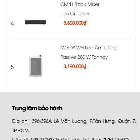
CM41 Rack Mixer
Lab.Gruppen
4
8,620,000
₫
iW 6DS-WH Loa Âm Tường
Passive 280 W Tannoy
5
3,190,000
₫
Trung tâm bảo hành
Địa chỉ: 396-396A Lê Văn Lương, P.Tân Hưng, Quận 7,
TP.HCM.
Liên hệ: 028.73003875 (Thứ Hai - Thứ Bảy: 7h30-17h00)