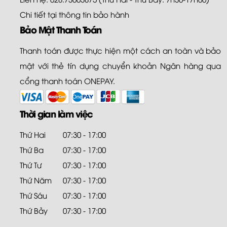
Chi tiết tại
thông tin bảo hành
Bảo Mật Thanh Toán
Thanh toán được thực hiện một cách an toàn và bảo
mật với thẻ tín dụng chuyển khoản Ngân hàng qua
cổng thanh toán ONEPAY.
Thời gian làm việc
Thứ Hai
07:30 - 17:00
Thứ Ba
07:30 - 17:00
Thứ Tư
07:30 - 17:00
Thứ Năm
07:30 - 17:00
Thứ Sáu
07:30 - 17:00
Thứ Bảy
07:30 - 17:00