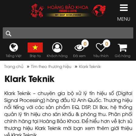
MENU
0
0
Tiếng Việt
Ship to
Khách hàng
Đã xem
Yêu thích
Giỏ hàng
»
»
Trang chủ
Tìm theo thương hiệu
Klark Teknik
Klark Teknik
Klark Teknik – chuyên gia bộ xử lý tín hiệu số (Digital
Signal Processing) hàng đầu từ Anh Quốc. Thương hiệu
nổi tiếng với các sản phẩm EQ, DSP, DI Box, hệ thống
quản lý tín hiệu cho sân khấu & phòng thu. Phân phối
chính hãng tại Hoàng Bảo Khoa. Để hiểu hơn về lịch sử
thương hiệu Klark Teknik mời bạn xem thêm
giới thiệu
về Klark Teknik
.