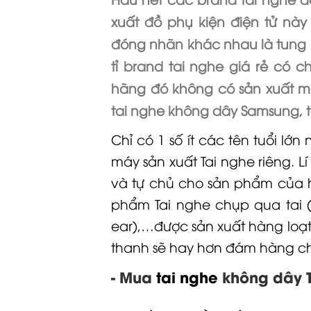
xuất đồ phụ kiện điện tư
đóng nhãn khác nhau là tung ra
tỉ brand tai nghe giá rẻ có
hãng đó không có sản xuất m
tai nghe không dây Samsung, t
Chỉ có 1 số ít các tên tuổi lớn
máy sản xuất
Tai nghe
riêng. L
và tự chủ cho sản phẩm của h
phẩm
Tai nghe chụp qua tai 
ear),
…được sản xuất hàng loạ
thanh sẽ hay hơn đám hàng chợ
- Mua
tai nghe
không dây Tru