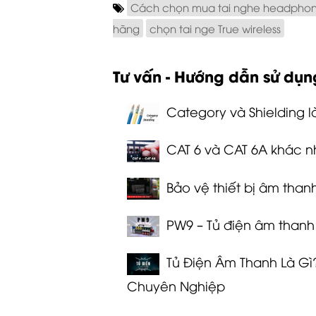
Cách chọn mua tai nghe headpho
hãng
chọn tai nge True wireless
Tư vấn - Hướng dẫn sử dụn
Category và Shielding 
CAT 6 và CAT 6A khác nh
Bảo vệ thiết bị âm than
PW9 – Tủ điện âm than
Tủ Điện Âm Thanh Là Gì
Chuyên Nghiệp