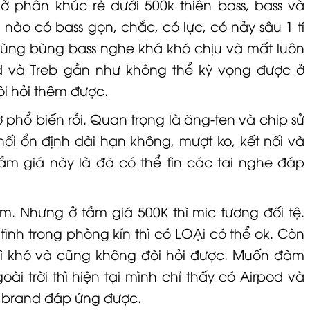
e ở phân khúc rẻ dưới 500k thiên bass, bass và
 nào có bass gọn, chắc, có lực, có nảy sâu 1 tí
ùng bùng bass nghe khá khó chịu và mất luôn
và Treb gần như không thể kỳ vọng được ở
̀i hỏi thêm được.
̀ phổ biến rồi. Quan trọng là ăng-ten và chip sử
ối ổn định dài hạn không, mượt ko, kết nối và
. Tầm giá này là đã có thể tìn các tai nghe đáp
. Nhưng ở tầm giá 500K thì mic tương đối tệ.
tĩnh trong phòng kín thì có
LOA
̣i có thể ok. Còn
ì khó và cũng không đòi hỏi được. Muốn đàm
ngoài trời thì hiện tại mình chỉ thấy có Airpod và
 ít brand đáp ứng được.