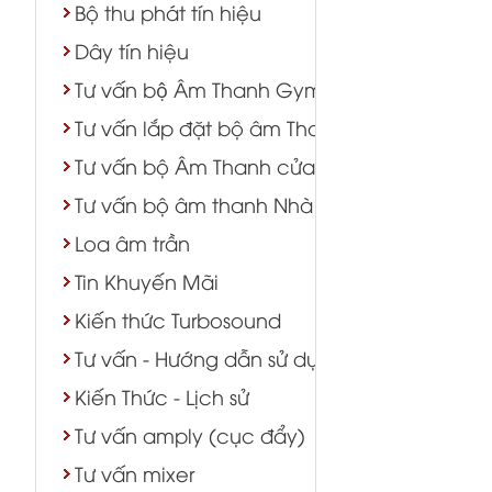
Bộ thu phát tín hiệu
Dây tín hiệu
Tư vấn bộ Âm Thanh Gym Yoga Bida
Tư vấn lắp đặt bộ âm Thanh lớp học phòng
Tư vấn bộ Âm Thanh cửa hàng shop TTTM
Tư vấn bộ âm thanh Nhà Chùa
Loa âm trần
Tin Khuyến Mãi
Kiến thức Turbosound
Tư vấn - Hướng dẫn sử dụng
Kiến Thức - Lịch sử
Tư vấn amply (cục đẩy)
Tư vấn mixer