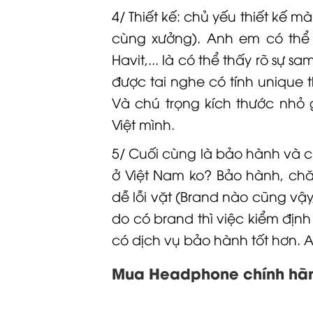
4/ Thiết kế: chủ yếu thiết kê
cùng xưởng). Anh em có the
Havit,... là có thể thấy rõ sự
được tai nghe có tính unique th
Và chú trọng kích thước nhỏ g
Việt mình.
5/ Cuối cùng là bảo hành và 
ở Việt Nam ko? Bảo hành, cha
dễ lỗi vặt (Brand nào cũng vậy, 
do có brand thì việc kiểm định ch
có dịch vụ bảo hành tốt hơn. 
Mua Headphone chính hãng