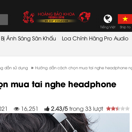
Tiếng Việt
Ship to
t Bị Ánh Sáng Sân Khấu
Loa Chính Hãng Pro Audio
»
ng dẫn sử dụng
Hướng dẫn cách chọn mua tai nghe headphone n
ọn mua tai nghe headphone
2021
16,251
2.43
/
5
trong
33
lượt