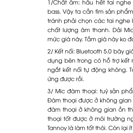
1/Chất âm: hầu hết tai ngh
bass. Vậy ta cần tìm sản phẩm
tránh phải chọn các tai nghe l
chất lượng âm thanh. Dải Mid 
mức giá này. Tầm giá này ko đo
2/ Kết nối: Bluetooth 5.0 bây giơ
dụng bên trong có hỗ trợ kết n
ngắt kết nối tự động không
ứng được rồi.
3/ Mic đàm thoại: tuỳ sản phẩm
Đàm thoại được ở không gian 
đàm thoại ở không gian ồn th
thoại tốt được ở môi trường 
Tannoy
là làm tốt thôi. Còn lại