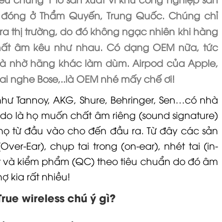
̉ này đóng ở Thẩm Quyến, Trung Quốc. Chúng chỉ
 thị trường, do đó không ngạc nhiên khi hàng
 chất âm kêu như nhau. Có dạng OEM nữa, tức
à nhờ hãng khác làm dùm. Airpod của Apple,
ai nghe Bose,..là OEM nhé mấy chế ơi!
 như
Tannoy,
AKG, Shure,
Behringer
, Sen…có nhà
í do là họ muốn chất âm riêng (sound signature)
ọ từ đầu vào cho đến đầu ra. Từ đây các sản
(Over-Ear)
,
chụp tai trong (on-ear)
,
nhét tai (in-
t và kiểm phẩm (QC) theo tiêu chuẩn do đó âm
 kia rất nhiều!
e wireless chú ý gì?