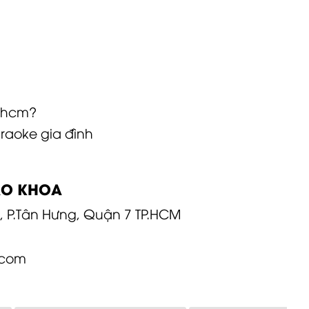
phcm
?
raoke gia đình
ẢO KHOA
, P.Tân Hưng, Quận 7 TP.HCM
.com