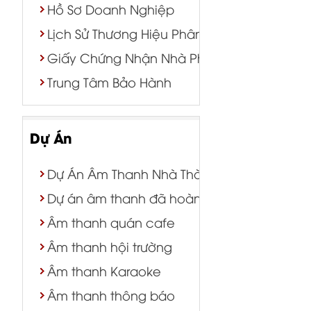
Hồ Sơ Doanh Nghiệp
Lịch Sử Thương Hiệu Phân Phối
Giấy Chứng Nhận Nhà Phân Phối
Trung Tâm Bảo Hành
Dự Án
Dự Án Âm Thanh Nhà Thờ | Nhà Nguyện
Dự án âm thanh đã hoàn thành
Âm thanh quán cafe
Âm thanh hội trường
Âm thanh Karaoke
Âm thanh thông báo