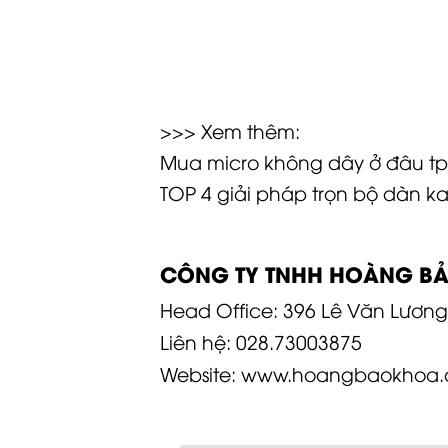
>>> Xem thêm:
Mua micro không dây ở đâu t
TOP 4 giải pháp
trọn bộ dàn ka
CÔNG TY TNHH HOÀNG B
Head Office: 396 Lê Văn Lương
Liên hệ:
028.73003875
Website:
www.hoangbaokhoa