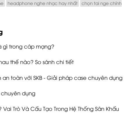
ne
headphone nghe nhạc hay nhất
chọn tai nge chính
g
là gì trong cáp mạng?
au thế nào? So sánh chi tiết
h an toàn với SKB - Giải pháp case chuyên dụng
h chuyên dụng
? Vai Trò Và Cấu Tạo Trong Hệ Thống Sân Khấu