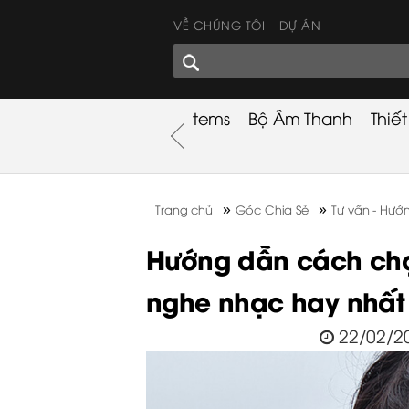
VỀ CHÚNG TÔI
DỰ ÁN
GÓC CHIA SẺ
nh
Khuyến Mãi
Used Items
Bộ Âm Thanh
Thiế
nh
»
»
Trang chủ
Góc Chia Sẻ
Tư vấn - Hướ
Hướng dẫn cách ch
nghe nhạc hay nhất
22/02/