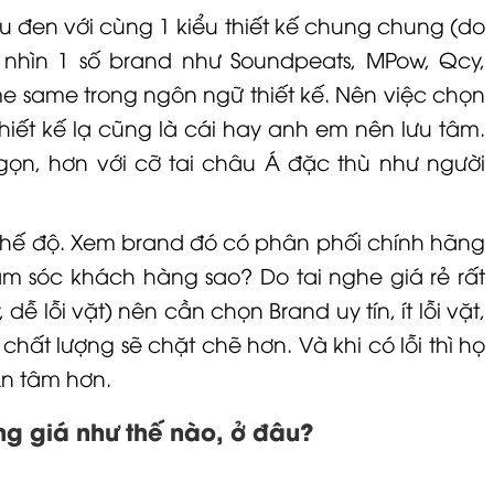
́ màu đen với cùng 1 kiểu thiết kế chung chung (do
̂̉ nhìn 1 số brand như Soundpeats, MPow, Qcy,
 same same trong ngôn ngữ thiết kế. Nên việc chọn
iết kế lạ cũng là cái hay anh em nên lưu tâm.
ọn, hơn với cỡ tai châu Á đặc thù như người
chế độ. Xem brand đó có phân phối chính hãng
̆m sóc khách hàng sao? Do tai nghe giá rẻ rất
dễ lỗi vặt) nên cần chọn Brand uy tín, ít lỗi vặt,
ất lượng sẽ chặt chẽ hơn. Và khi có lỗi thì họ
An tâm hơn.
 giá như thế nào, ở đâu?