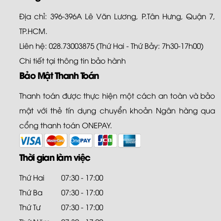
Địa chỉ: 396-396A Lê Văn Lương, P.Tân Hưng, Quận 7,
TP.HCM.
Liên hệ: 028.73003875 (Thứ Hai - Thứ Bảy: 7h30-17h00)
Chi tiết tại
thông tin bảo hành
Bảo Mật Thanh Toán
Thanh toán được thực hiện một cách an toàn và bảo
mật với thẻ tín dụng chuyển khoản Ngân hàng qua
cổng thanh toán ONEPAY.
Thời gian làm việc
Thứ Hai
07:30 - 17:00
Thứ Ba
07:30 - 17:00
Thứ Tư
07:30 - 17:00