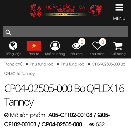
MENU
0
0
Tiếng Việt
Ship to
Khách hàng
Đã xem
Yêu thích
Giỏ hàng
»
»
»
Trang chủ
Phụ tùng loa
Phụ tùng loa
CP04-02505-000 Bo
QFLEX 16 Tannoy
CP04-02505-000 Bo QFLEX 16
Tannoy
Mã sản phẩm:
A05-CF102-00103 / Q05-
CF102-00103 / CP04-02505-000
532