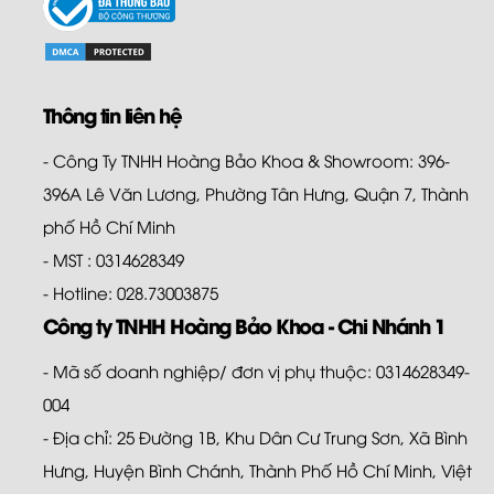
Thông tin liên hệ
- Công Ty TNHH Hoàng Bảo Khoa & Showroom: 396-
396A Lê Văn Lương, Phường Tân Hưng, Quận 7, Thành
phố Hồ Chí Minh
- MST : 0314628349
- Hotline: 028.73003875
Công ty TNHH Hoàng Bảo Khoa - Chi Nhánh 1
- Mã số doanh nghiệp/ đơn vị phụ thuộc: 0314628349-
004
- Địa chỉ: 25 Đường 1B, Khu Dân Cư Trung Sơn, Xã Bình
Hưng, Huyện Bình Chánh, Thành Phố Hồ Chí Minh, Việt