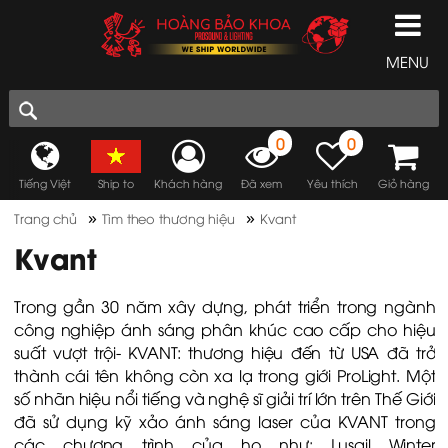
MENU
0
0
Tiếng Việt
Ship to
Khách hàng
Đã xem
Yêu thích
Giỏ hàng
»
»
Trang chủ
Tìm theo thương hiệu
Kvant
Kvant
Trong gần 30 năm xây dựng, phát triển trong ngành
công nghiệp ánh sáng phân khúc cao cấp cho hiệu
suất vượt trội- KVANT: thương hiệu đến từ USA đã trở
thành cái tên không còn xa lạ trong giới ProLight. Một
số nhãn hiệu nổi tiếng và nghệ sĩ giải trí lớn trên Thế Giới
đã sử dụng kỹ xảo ánh sáng laser của KVANT trong
các chương trình của họ như: Lusail Winter