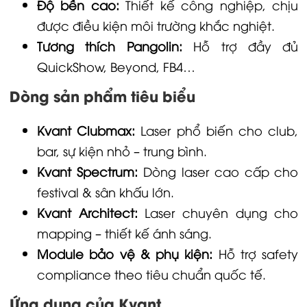
Độ bền cao:
Thiết kế công nghiệp, chịu
được điều kiện môi trường khắc nghiệt.
Tương thích Pangolin:
Hỗ trợ đầy đủ
QuickShow, Beyond, FB4…
Dòng sản phẩm tiêu biểu
Kvant Clubmax:
Laser phổ biến cho club,
bar, sự kiện nhỏ – trung bình.
Kvant Spectrum:
Dòng laser cao cấp cho
festival & sân khấu lớn.
Kvant Architect:
Laser chuyên dụng cho
mapping – thiết kế ánh sáng.
Module bảo vệ & phụ kiện:
Hỗ trợ safety
compliance theo tiêu chuẩn quốc tế.
Ứng dụng của Kvant