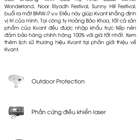
Wonderland, Noor Riyadh Festival, Sunny Hill Festival,
buổi ra mắt BMW i7 v.v. Điều này giúp Kvant khẳng định
vị trí của mình. Tại công ty Hoảng Bảo Khoa, tất cả sản
phẩm của Kvant đều được nhập khẩu trực tiếp nên
đảm bảo hàng chính hãng 100% với giá tốt nhất. Xem
thêm lịch sử thương hiệu Kvant tại phần
giới thiệu về
Kvant.
Outdoor Protection
Phần cứng điều khiển laser