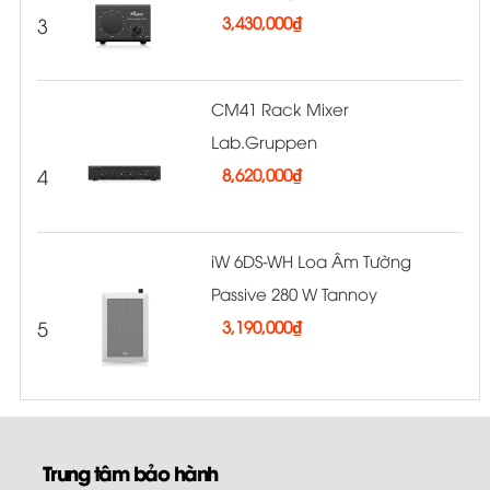
3
3,430,000
₫
CM41 Rack Mixer
Lab.Gruppen
4
8,620,000
₫
iW 6DS-WH Loa Âm Tường
Passive 280 W Tannoy
5
3,190,000
₫
Trung tâm bảo hành