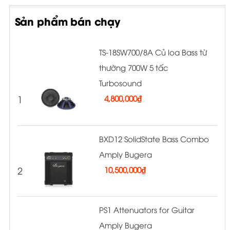
Sản phẩm bán chạy
TS-18SW700/8A Củ loa Bass từ
thường 700W 5 tấc
Turbosound
1
4,800,000
₫
BXD12 SolidState Bass Combo
Amply Bugera
2
10,500,000
₫
PS1 Attenuators for Guitar
Amply Bugera