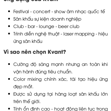
Festival - concert - show âm nhạc quốc tế
Sân khấu sự kiện doanh nghiệp
Club - bar - lounge - beer club
Trình diễn nghệ thuật - laser mapping - hiệu
ứng sân khấu
Vì sao nên chọn Kvant?
Cường độ sáng mạnh nhưng an toàn khi
vận hành đúng tiêu chuẩn.
Color mixing chính xác, tái tạo hiệu ứng
đẹp mắt.
Được sử dụng tại hàng loạt sân khấu lớn
trên thế giới.
Tính ổn định cao - hoạt động liên tục trong