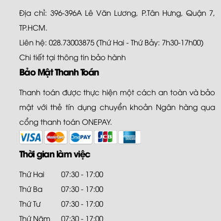
Địa chỉ: 396-396A Lê Văn Lương, P.Tân Hưng, Quận 7,
TP.HCM.
Liên hệ: 028.73003875 (Thứ Hai - Thứ Bảy: 7h30-17h00)
Chi tiết tại
thông tin bảo hành
Bảo Mật Thanh Toán
Thanh toán được thực hiện một cách an toàn và bảo
mật với thẻ tín dụng chuyển khoản Ngân hàng qua
cổng thanh toán ONEPAY.
Thời gian làm việc
Thứ Hai
07:30 - 17:00
Thứ Ba
07:30 - 17:00
Thứ Tư
07:30 - 17:00
Thứ Năm
07:30 - 17:00