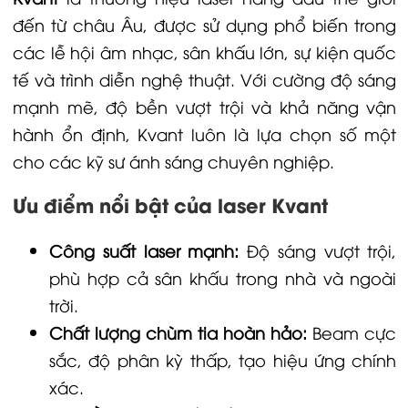
đến từ châu Âu, được sử dụng phổ biến trong
các lễ hội âm nhạc, sân khấu lớn, sự kiện quốc
tế và trình diễn nghệ thuật. Với cường độ sáng
mạnh mẽ, độ bền vượt trội và khả năng vận
hành ổn định, Kvant luôn là lựa chọn số một
cho các kỹ sư ánh sáng chuyên nghiệp.
Ưu điểm nổi bật của laser Kvant
Công suất laser mạnh:
Độ sáng vượt trội,
phù hợp cả sân khấu trong nhà và ngoài
trời.
Chất lượng chùm tia hoàn hảo:
Beam cực
sắc, độ phân kỳ thấp, tạo hiệu ứng chính
xác.