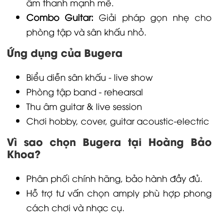
âm thanh mạnh mẽ.
Combo Guitar:
Giải pháp gọn nhẹ cho
phòng tập và sân khấu nhỏ.
Ứng dụng của Bugera
Biểu diễn sân khấu - live show
Phòng tập band - rehearsal
Thu âm guitar & live session
Chơi hobby, cover, guitar acoustic-electric
Vì sao chọn Bugera tại Hoàng Bảo
Khoa?
Phân phối chính hãng, bảo hành đầy đủ.
Hỗ trợ tư vấn chọn amply phù hợp phong
cách chơi và nhạc cụ.