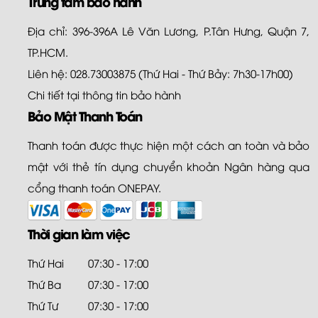
Trung tâm bảo hành
Địa chỉ: 396-396A Lê Văn Lương, P.Tân Hưng, Quận 7,
TP.HCM.
Liên hệ: 028.73003875 (Thứ Hai - Thứ Bảy: 7h30-17h00)
Chi tiết tại
thông tin bảo hành
Bảo Mật Thanh Toán
Thanh toán được thực hiện một cách an toàn và bảo
mật với thẻ tín dụng chuyển khoản Ngân hàng qua
cổng thanh toán ONEPAY.
Thời gian làm việc
Thứ Hai
07:30 - 17:00
Thứ Ba
07:30 - 17:00
Thứ Tư
07:30 - 17:00