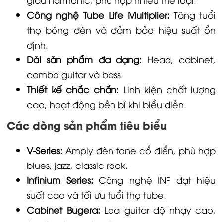
Công nghệ Tube Life Multiplier:
Tăng tuổi
thọ bóng đèn và đảm bảo hiệu suất ổn
định.
Dải sản phẩm đa dạng:
Head, cabinet,
combo guitar và bass.
Thiết kế chắc chắn:
Linh kiện chất lượng
cao, hoạt động bền bỉ khi biểu diễn.
Các dòng sản phẩm tiêu biểu
V-Series:
Amply đèn tone cổ điển, phù hợp
blues, jazz, classic rock.
Infinium Series:
Công nghệ INF đạt hiệu
suất cao và tối ưu tuổi thọ tube.
Cabinet Bugera:
Loa guitar độ nhạy cao,