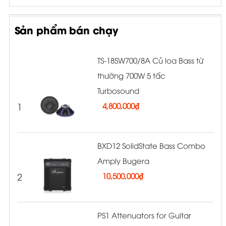
Sản phẩm bán chạy
TS-18SW700/8A Củ loa Bass từ
thường 700W 5 tấc
Turbosound
1
4,800,000
₫
BXD12 SolidState Bass Combo
Amply Bugera
2
10,500,000
₫
PS1 Attenuators for Guitar