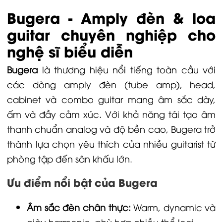
Bugera - Amply đèn & loa
guitar chuyên nghiệp cho
nghệ sĩ biểu diễn
Bugera
là thương hiệu nổi tiếng toàn cầu với
các dòng amply đèn (tube amp), head,
cabinet và combo guitar mang âm sắc dày,
ấm và đầy cảm xúc. Với khả năng tái tạo âm
thanh chuẩn analog và độ bền cao, Bugera trở
thành lựa chọn yêu thích của nhiều guitarist từ
phòng tập đến sân khấu lớn.
Ưu điểm nổi bật của Bugera
Âm sắc đèn chân thực:
Warm, dynamic và
giàu harmonic, phù hợp nhiều thể loại.