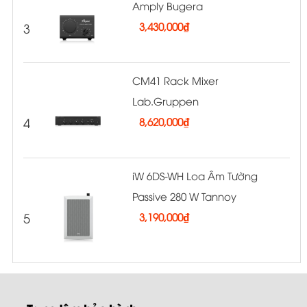
Amply Bugera
3
3,430,000
₫
CM41 Rack Mixer
Lab.Gruppen
4
8,620,000
₫
iW 6DS-WH Loa Âm Tường
Passive 280 W Tannoy
5
3,190,000
₫