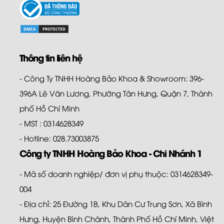
Thông tin liên hệ
- Công Ty TNHH Hoàng Bảo Khoa & Showroom: 396-
396A Lê Văn Lương, Phường Tân Hưng, Quận 7, Thành
phố Hồ Chí Minh
- MST : 0314628349
- Hotline: 028.73003875
Công ty TNHH Hoàng Bảo Khoa - Chi Nhánh 1
- Mã số doanh nghiệp/ đơn vị phụ thuộc: 0314628349-
004
- Địa chỉ: 25 Đường 1B, Khu Dân Cư Trung Sơn, Xã Bình
Hưng, Huyện Bình Chánh, Thành Phố Hồ Chí Minh, Việt