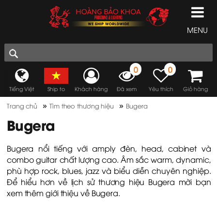
MENU
0
0
Tiếng Việt
Ship to
Khách hàng
Đã xem
Yêu thích
Giỏ hàng
»
»
Trang chủ
Tìm theo thương hiệu
Bugera
Bugera
Bugera nổi tiếng với amply đèn, head, cabinet và
combo guitar chất lượng cao. Âm sắc warm, dynamic,
phù hợp rock, blues, jazz và biểu diễn chuyên nghiệp.
Để hiểu hơn về lịch sử thương hiệu Bugera mời bạn
xem thêm
giới thiệu về Bugera
.