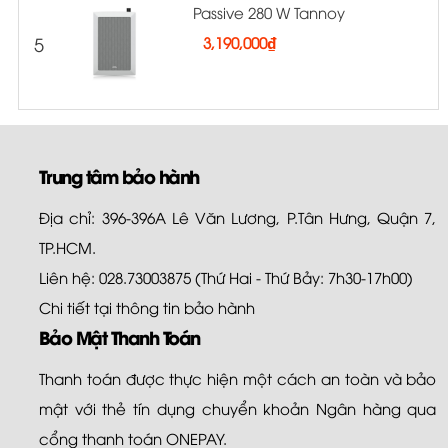
Passive 280 W Tannoy
5
3,190,000
₫
Trung tâm bảo hành
Địa chỉ: 396-396A Lê Văn Lương, P.Tân Hưng, Quận 7,
TP.HCM.
Liên hệ: 028.73003875 (Thứ Hai - Thứ Bảy: 7h30-17h00)
Chi tiết tại
thông tin bảo hành
Bảo Mật Thanh Toán
Thanh toán được thực hiện một cách an toàn và bảo
mật với thẻ tín dụng chuyển khoản Ngân hàng qua
cổng thanh toán ONEPAY.