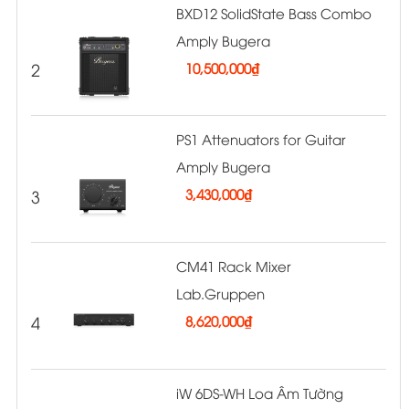
BXD12 SolidState Bass Combo
Amply Bugera
2
10,500,000
₫
PS1 Attenuators for Guitar
Amply Bugera
3
3,430,000
₫
CM41 Rack Mixer
Lab.Gruppen
4
8,620,000
₫
iW 6DS-WH Loa Âm Tường