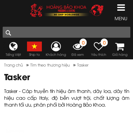
MENU
0
0
Tiếng Việt
Ship to
Khách hàng
Đã xem
Yêu thích
Giỏ hàng
»
»
Trang chủ
Tìm theo thương hiệu
Tasker
Tasker
Tasker - Cáp truyền tín hiệu âm thanh, dây loa, dây tín
hiệu cao cấp Italy, độ bền vượt trội, chất lượng âm
thanh tối ưu, phân phối bởi Hoàng Bảo Khoa.