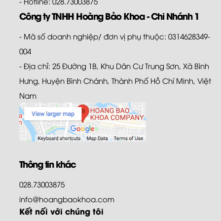
- Hotline: 028.73003875
Công ty TNHH Hoàng Bảo Khoa - Chi Nhánh 1
- Mã số doanh nghiệp/ đơn vị phụ thuộc: 0314628349-
004
- Địa chỉ: 25 Đường 1B, Khu Dân Cư Trung Sơn, Xã Bình
Hưng, Huyện Bình Chánh, Thành Phố Hồ Chí Minh, Việt
Nam
Thông tin khác
028.73003875
info@hoangbaokhoa.com
Kết nối với chúng tôi