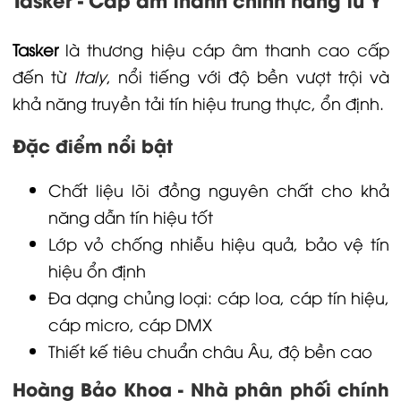
Tasker
là thương hiệu cáp âm thanh cao cấp
đến từ
Italy
, nổi tiếng với độ bền vượt trội và
khả năng truyền tải tín hiệu trung thực, ổn định.
Đặc điểm nổi bật
Chất liệu lõi đồng nguyên chất cho khả
năng dẫn tín hiệu tốt
Lớp vỏ chống nhiễu hiệu quả, bảo vệ tín
hiệu ổn định
Đa dạng chủng loại: cáp loa, cáp tín hiệu,
cáp micro, cáp DMX
Thiết kế tiêu chuẩn châu Âu, độ bền cao
Hoàng Bảo Khoa - Nhà phân phối chính