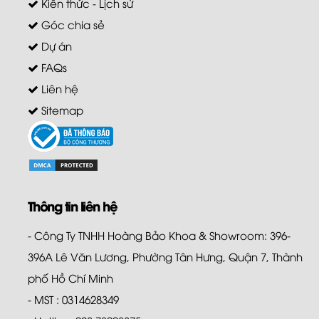
Kiến thức - Lịch sử
Góc chia sẻ
Dự án
FAQs
Liên hệ
Sitemap
Thông tin liên hệ
- Công Ty TNHH Hoàng Bảo Khoa & Showroom: 396-
396A Lê Văn Lương, Phường Tân Hưng, Quận 7, Thành
phố Hồ Chí Minh
- MST : 0314628349