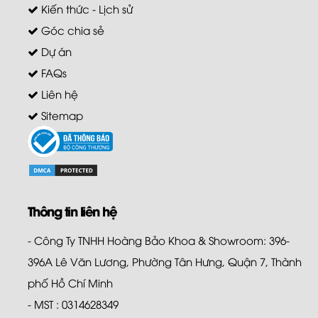
Kiến thức - Lịch sử
Góc chia sẻ
Dự án
FAQs
Liên hệ
Sitemap
Thông tin liên hệ
- Công Ty TNHH Hoàng Bảo Khoa & Showroom: 396-
396A Lê Văn Lương, Phường Tân Hưng, Quận 7, Thành
phố Hồ Chí Minh
- MST : 0314628349