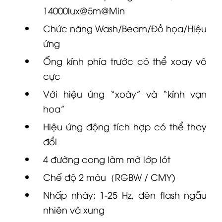
14000lux@5m@Min
Chức năng Wash/Beam/Đồ họa/Hiệu
ứng
Ống kính phía trước có thể xoay vô
cực
Với hiệu ứng “xoáy” và “kính vạn
hoa”
Hiệu ứng động tích hợp có thể thay
đổi
4 đường cong làm mờ lớp lót
Chế độ 2 màu（RGBW / CMY)
Nhấp nháy: 1-25 Hz, đèn flash ngẫu
nhiên và xung