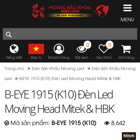
MENU
0
0
Tiếng Việt
Ship to
Khách hàng
Đã xem
Yêu thích
Giỏ hàng
»
»
Trang chủ
Đèn Sân Khấu Moving Led
Đèn Sân Khấu Moving
»
Led
B-EYE 1915 (K10) Đèn Led Moving Head Mitek & HBK
B-EYE 1915 (K10) Đèn Led
Moving Head Mitek & HBK
Mã sản phẩm:
B-EYE 1915 (K10)
8,642