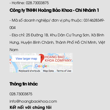
- Hotline: 028.73003875
Công ty TNHH Hoàng Bảo Khoa - Chi Nhánh 1
- Mã số doanh nghiệp/ đơn vị phụ thuộc: 0314628349-
004
- Địa chỉ: 25 Đường 1B, Khu Dân Cư Trung Sơn, Xã Bình
Hưng, Huyện Bình Chánh, Thành Phố Hồ Chí Minh, Việt
Nam
Thông tin khác
028.73003875
info@hoangbaokhoa.com
Kết nối với chúng tôi