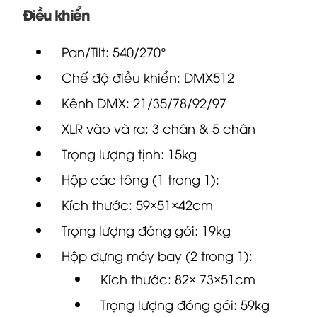
Điều khiển
Pan/Tilt: 540/270°
Chế độ điều khiển: DMX512
Kênh DMX: 21/35/78/92/97
XLR
vào và ra: 3 chân & 5 chân
Trọng lượng tịnh: 15kg
Hộp các tông (1 trong 1):
Kích thước: 59×51×42cm
Trọng lượng đóng gói: 19kg
Hộp đựng máy bay (2 trong 1):
Kích thước: 82×
73
×51cm
Trọng lượng đóng gói: 59kg