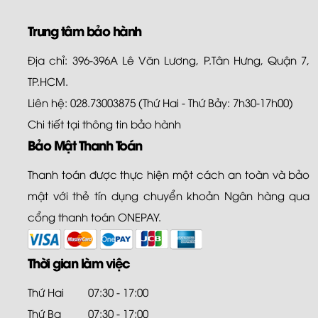
Trung tâm bảo hành
Địa chỉ: 396-396A Lê Văn Lương, P.Tân Hưng, Quận 7,
TP.HCM.
Liên hệ: 028.73003875 (Thứ Hai - Thứ Bảy: 7h30-17h00)
Chi tiết tại
thông tin bảo hành
Bảo Mật Thanh Toán
Thanh toán được thực hiện một cách an toàn và bảo
mật với thẻ tín dụng chuyển khoản Ngân hàng qua
cổng thanh toán ONEPAY.
Thời gian làm việc
Thứ Hai
07:30 - 17:00
Thứ Ba
07:30 - 17:00