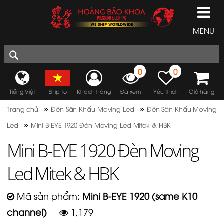
MENU
0
0
Tiếng Việt
Ship to
Khách hàng
Đã xem
Yêu thích
Giỏ hàng
»
»
Trang chủ
Đèn Sân Khấu Moving Led
Đèn Sân Khấu Moving
»
Led
Mini B-EYE 1920 Đèn Moving Led Mitek & HBK
Mini B-EYE 1920 Đèn Moving
Led Mitek & HBK
Mã sản phẩm:
Mini B-EYE 1920 (same K10
channel)
1,179