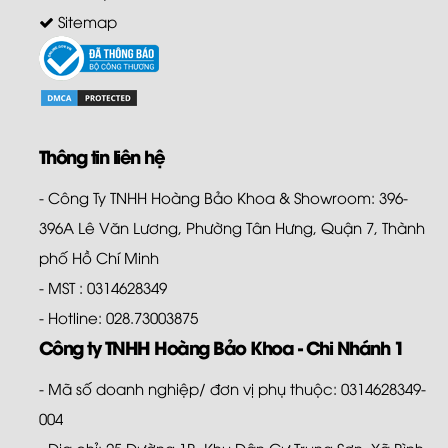
Sitemap
Thông tin liên hệ
- Công Ty TNHH Hoàng Bảo Khoa & Showroom: 396-
396A Lê Văn Lương, Phường Tân Hưng, Quận 7, Thành
phố Hồ Chí Minh
- MST : 0314628349
- Hotline: 028.73003875
Công ty TNHH Hoàng Bảo Khoa - Chi Nhánh 1
- Mã số doanh nghiệp/ đơn vị phụ thuộc: 0314628349-
004
- Địa chỉ: 25 Đường 1B, Khu Dân Cư Trung Sơn, Xã Bình