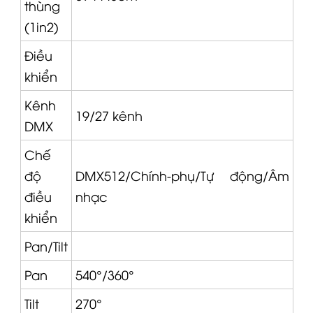
thùng
(1in2)
Điều
khiển
Kênh
19/27 kênh
DMX
Chế
độ
DMX512/Chính-phụ/Tự động/Âm
điều
nhạc
khiển
Pan/Tilt
Pan
540°/360°
Tilt
270°