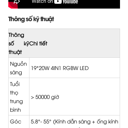
Thông số kỹ thuật
Thông
số kỹ
Chi tiết
thuật
Nguồn
19*20W 4IN1 RGBW LED
sáng
Tuổi
thọ
> 50000 giờ
trung
bình
Góc
5.8°- 55° (Kính dẫn sáng + ống kính