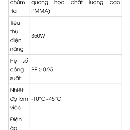
chùm
quang học chất lượng cao
tia
PMMA)
Tiêu
thụ
350W
điện
năng
Hệ số
công
PF ≥ 0.95
suất
Nhiệt
độ làm
-10°C~45°C
việc
Điện
áp