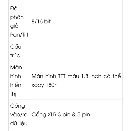
Độ
phân
8/16 bit
giải
Pan/Tilt
Cấu
trúc
Màn
hình
Màn hình TFT màu 1.8 inch có thể
hiển
xoay 180°
thị
Cổng
vào/ra
Cổng
XLR
3-pin & 5-pin
dữ liệu