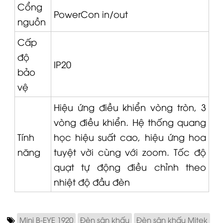
Cổng
PowerCon in/out
nguồn
Cấp
độ
IP20
bảo
vệ
Hiệu ứng điều khiển vòng tròn, 3
vòng điều khiển. Hệ thống quang
Tính
học hiệu suất cao, hiệu ứng hoa
năng
tuyệt vời cùng với zoom. Tốc độ
quạt tự động điều chỉnh theo
nhiệt độ đầu đèn
Mini B-EYE 1920
Đèn sân khấu
Đèn sân khấu Mitek