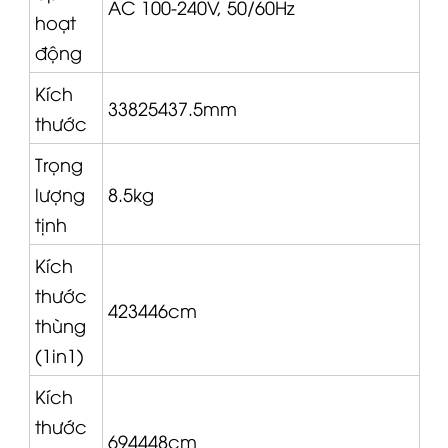
AC 100-240V, 50/60Hz
hoạt
động
Kích
33825437.5mm
thước
Trọng
lượng
8.5kg
tịnh
Kích
thước
423446cm
thùng
(1in1)
Kích
thước
694448cm