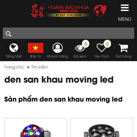
MENU
0
0
Tiếng Việt
Ship to
Khách hàng
Đã xem
Yêu thích
Giỏ hàng
»
Trang chủ
Tìm kiếm
den san khau moving led
Sản phẩm den san khau moving led