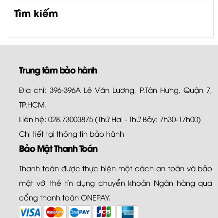
Tìm kiếm
Trung tâm bảo hành
Địa chỉ: 396-396A Lê Văn Lương, P.Tân Hưng, Quận 7,
TP.HCM.
Liên hệ: 028.73003875 (Thứ Hai - Thứ Bảy: 7h30-17h00)
Chi tiết tại
thông tin bảo hành
Bảo Mật Thanh Toán
Thanh toán được thực hiện một cách an toàn và bảo
mật với thẻ tín dụng chuyển khoản Ngân hàng qua
cổng thanh toán ONEPAY.