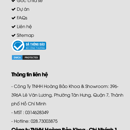
Góc chia sẻ
Dự án
FAQs
Liên hệ
Sitemap
Thông tin liên hệ
- Công Ty TNHH Hoàng Bảo Khoa & Showroom: 396-
396A Lê Văn Lương, Phường Tân Hưng, Quận 7, Thành
phố Hồ Chí Minh
- MST : 0314628349
- Hotline: 028.73003875
Công ty TNHH Hoàng Bảo Khoa - Chi Nhánh 1