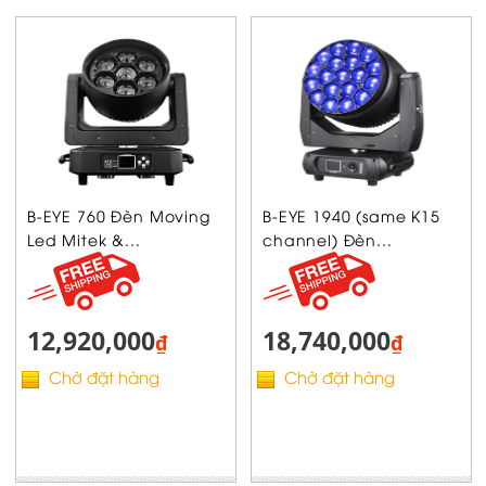
B-EYE 760 Đèn Moving
B-EYE 1940 (same K15
Led Mitek &...
channel) Đèn...
12,920,000
18,740,000
₫
₫
Chờ đặt hàng
Chờ đặt hàng