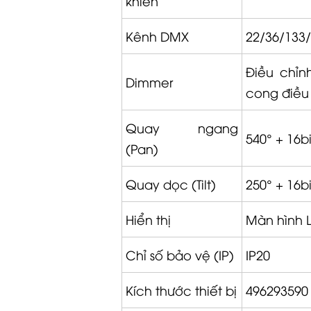
khiển
Kênh DMX
22/36/133
Điều chỉn
Dimmer
cong điều
Quay ngang
540° + 16bi
(Pan)
Quay dọc (Tilt)
250° + 16bi
Hiển thị
Màn hình 
Chỉ số bảo vệ (IP)
IP20
Kích thước thiết bị
496293590