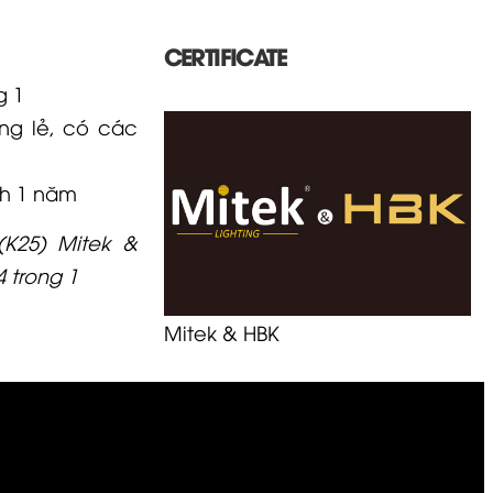
CERTIFICATE
g 1
ng lẻ, có các
h 1 năm
(K25) Mitek &
 trong 1
Mitek & HBK