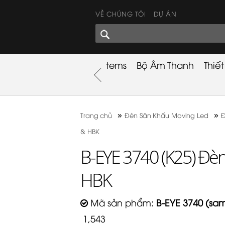
VỀ CHÚNG TÔI
DỰ ÁN
GÓC CHIA SẺ
nh
Khuyến Mãi
Used Items
Bộ Âm Thanh
Thiế
nh
»
»
Trang chủ
Đèn Sân Khấu Moving Led
Đ
& HBK
B-EYE 3740 (K25) Đèn
HBK
Mã sản phẩm:
B-EYE 3740 (sa
1,543