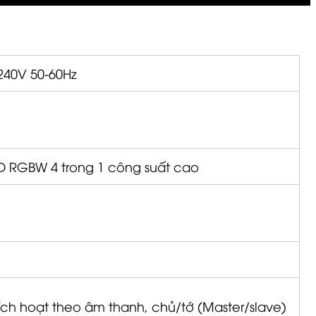
40V 50-60Hz
D RGBW 4 trong 1 công suất cao
ch hoạt theo âm thanh, chủ/tớ (Master/slave)