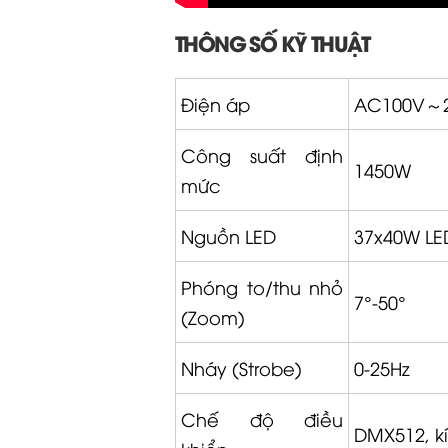
THÔNG SỐ KỸ THUẬT
Điện áp
AC100V～2
Công suất định
1450W
mức
Nguồn LED
37x40W LE
Phóng to/thu nhỏ
7°-50°
(Zoom)
Nháy (Strobe)
0-25Hz
Chế độ điều
DMX512, kí