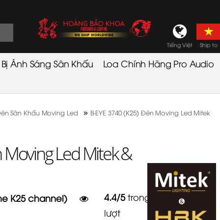
Tiếng Việt
Ship to
t Bị Ánh Sáng Sân Khấu
Loa Chính Hãng Pro Audio
»
èn Sân Khấu Moving Led
B-EYE 3740 (K25) Đèn Moving Led Mitek
 Moving Led Mitek &
4.4
/
5
trong
16
me K25 channel)
lượt