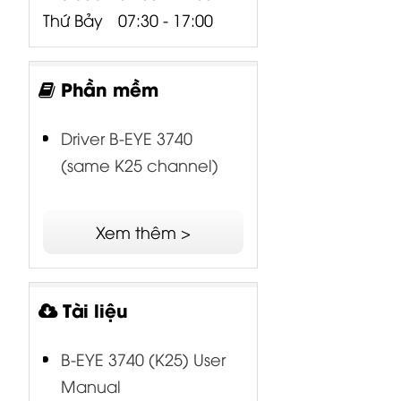
Thứ Bảy
07:30 - 17:00
Phần mềm
Driver B-EYE 3740
(same K25 channel)
Xem thêm >
Tài liệu
B-EYE 3740 (K25) User
Manual