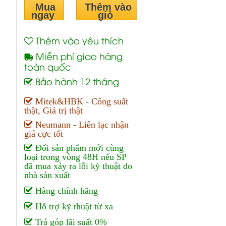
Mua
Thêm vào
ngay
giỏ
Thêm vào yêu thích
Miễn phí giao hàng
toàn quốc
Bảo hành 12 tháng
Mitek&HBK - Công suất
thật, Giá trị thật
Neumann - Liên lạc nhận
giá cực tốt
Đổi sản phẩm mới cùng
loại trong vòng 48H nếu SP
đã mua xảy ra lỗi kỹ thuật do
nhà sản xuất
Hàng chính hãng
Hỗ trợ kỹ thuật từ xa
Trả góp lãi suất 0%