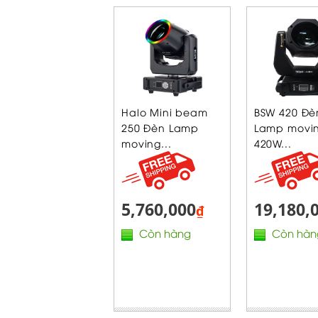
Halo Mini beam
BSW 420 Đè
250 Đèn Lamp
Lamp movin
moving...
420W...
5,760,000
19,180,
₫
Còn hàng
Còn hàn