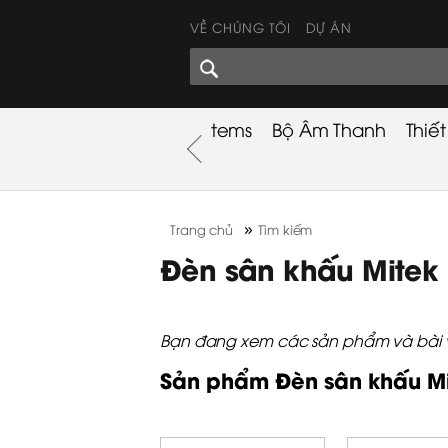
VỀ CHÚNG TÔI
DỰ ÁN
GÓC CHIA SẺ
nh
Khuyến Mãi
Used Items
Bộ Âm Thanh
Thiế
nh
»
Trang chủ
Tìm kiếm
Đèn sân khấu Mitek
Bạn đang xem các sản phẩm và bài vi
Sản phẩm Đèn sân khấu M