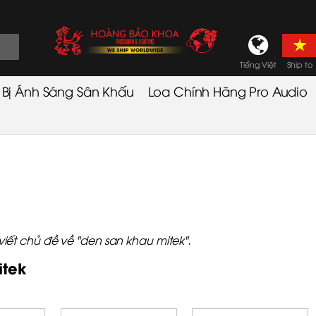
Tiếng Việt
Ship to
t Bị Ánh Sáng Sân Khấu
Loa Chính Hãng Pro Audio
ết chủ đề về "den san khau mitek".
itek