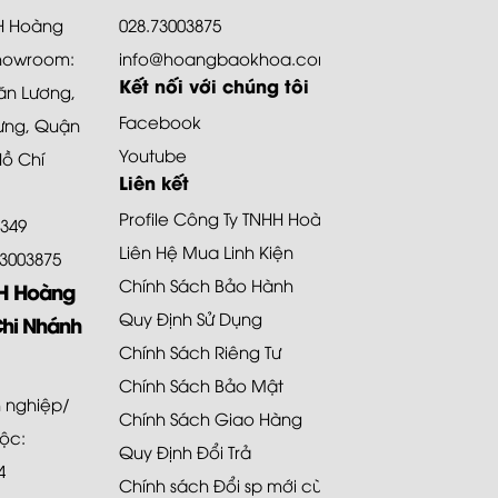
HH Hoàng
028.73003875
howroom:
info@hoangbaokhoa.com
Kết nối với chúng tôi
ăn Lương,
Facebook
ưng, Quận
Youtube
Hồ Chí
Liên kết
Profile Công Ty TNHH Hoàng Bảo Khoa
8349
Liên Hệ Mua Linh Kiện
.73003875
Chính Sách Bảo Hành
HH Hoàng
Quy Định Sử Dụng
Chi Nhánh
Chính Sách Riêng Tư
Chính Sách Bảo Mật
 nghiệp/
Chính Sách Giao Hàng
uộc:
Quy Định Đổi Trả
4
Chính sách Đổi sp mới cùng loại 48H