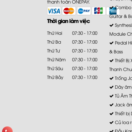
thanh toán ONEPAY.
Combo A
Guitar & B
Thời gian làm việc
Synthesi
Thứ Hai
07:30 - 17:00
Module C
Thứ Ba
07:30 - 17:00
Pedal Hi
Thứ Tư
07:30 - 17:00
& Bass
Thứ Năm
07:30 - 17:00
Thiết Bị
Thứ Sáu
07:30 - 17:00
Thanh Chu
Thứ Bảy
07:30 - 17:00
Trống J
Dây âm
Tủ Âm T
Jack âm
Thiết bị 
Củ loa r
Đầu Ka