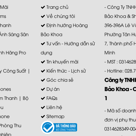
 Mãi
Trang chủ
- Công Ty TN
ems
Về chúng tôi
Bảo Khoa & S
Thanh
Định hướng Hoàng
396-396A Lê V
 Ánh Sáng Sân
Bảo Khoa
Phường Tân H
Tư vấn - Hướng dẫn sử
7, Thành phố 
nh Hãng Pro
dụng
Minh
Tin khuyến mãi
- MST : 031462
 Công Suất |
Kiến thức - Lịch sử
- Hotline: 028
Công ty TN
Góc chia sẻ
Bảo Khoa - 
ones
Dự án
1
m Thanh | Bộ
FAQs
ệu
Liên hệ
- Mã số doanh
hone
Sitemap
đơn vị phụ th
 Phòng Thu
0314628349-00
ghiệp