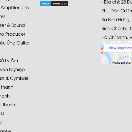
- Địa chỉ: 25 
mplifier cho
Khu Dân Cư Tr
ass
Xã Bình Hưng,
zer & Sound
Bình Chánh, T
ho Producer
Hồ Chí Minh, 
ệu Ứng Guitar
 Xử Lý Âm
yên Nghiệp
azz & Cymbals
 thanh
hanh
 thanh
DJ
ời
raoke