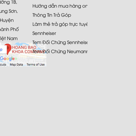
Đường 1B,
Hướng dẫn mua hàng online
ung Sơn,
Thông Tin Trả Góp
 Huyện
Làm thẻ trả góp trực tuyến
hành Phố
Sennheiser
Việt Nam
Tem Đối Chứng Sennheiser
Tem Đối Chứng Neumann