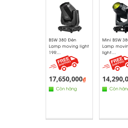
BSW 380 Đèn
Mini BSW 3
Lamp moving light
Lamp movi
19R...
light...
17,650,000
14,290,
₫
Còn hàng
Còn hàn