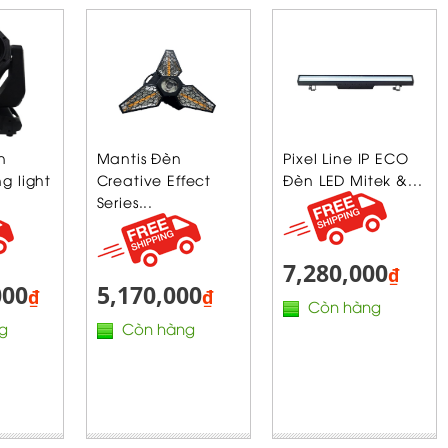
n
Mantis Đèn
Pixel Line IP ECO
g light
Creative Effect
Đèn LED Mitek &...
Series...
7,280,000
₫
000
5,170,000
₫
₫
Còn hàng
g
Còn hàng