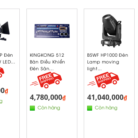
IP Đèn
KINGKONG 512
BSWF HP1000 Đèn
 LED...
Bàn Điều Khiển
Lamp moving
Đèn Sân...
light...
00
₫
4,780,000
41,040,000
₫
₫
g
Còn hàng
Còn hàng