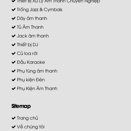
Thiết Bị Xử Lý Âm Thanh Chuyên Nghiệp
Trống Jazz & Cymbals
Dây âm thanh
Tủ Âm Thanh
Jack âm thanh
Thiết bị DJ
Củ loa rời
Đầu Karaoke
Phụ tùng âm thanh
Phụ kiện Đèn
Phụ Kiện Âm Thanh
Sitemap
Trang chủ
Về chúng tôi