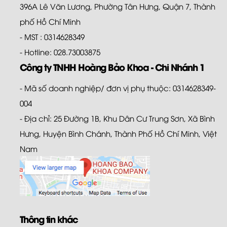
396A Lê Văn Lương, Phường Tân Hưng, Quận 7, Thành
phố Hồ Chí Minh
- MST : 0314628349
- Hotline: 028.73003875
Công ty TNHH Hoàng Bảo Khoa - Chi Nhánh 1
- Mã số doanh nghiệp/ đơn vị phụ thuộc: 0314628349-
004
- Địa chỉ: 25 Đường 1B, Khu Dân Cư Trung Sơn, Xã Bình
Hưng, Huyện Bình Chánh, Thành Phố Hồ Chí Minh, Việt
Nam
Thông tin khác