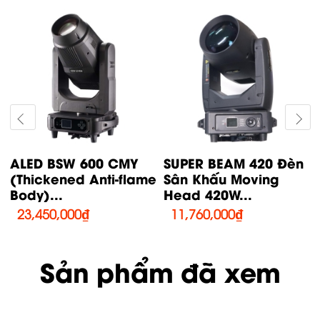
ALED BSW 600 CMY
SUPER BEAM 420 Đèn
(Thickened Anti-flame
Sân Khấu Moving
Body)...
Head 420W...
23,450,000
₫
11,760,000
₫
Sản phẩm đã xem