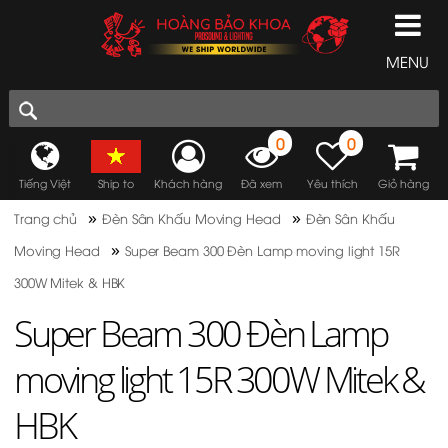
MENU
0
0
Tiếng Việt
Ship to
Khách hàng
Đã xem
Yêu thích
Giỏ hàng
»
»
Trang chủ
Đèn Sân Khấu Moving Head
Đèn Sân Khấu
»
Moving Head
Super Beam 300 Đèn Lamp moving light 15R
300W Mitek & HBK
Super Beam 300 Đèn Lamp
moving light 15R 300W Mitek &
HBK