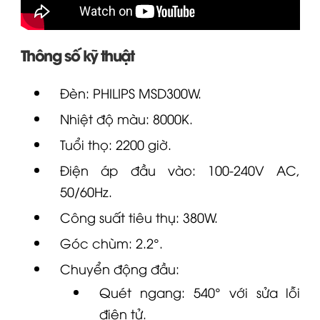
Thông số kỹ thuật
Đèn:
PHILIPS
MSD300W.
Nhiệt độ màu: 8000K.
Tuổi thọ: 2200 giờ.
Điện áp đầu vào: 100-240V AC,
50/60Hz.
Công suất tiêu thụ: 380W.
Góc chùm: 2.2°.
Chuyển động đầu:
Quét ngang: 540° với sửa lỗi
điện tử.