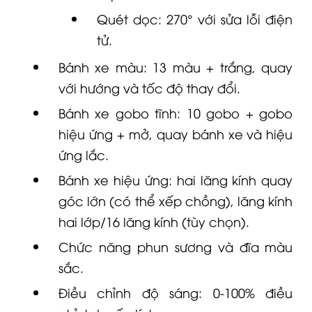
Quét dọc: 270° với sửa lỗi điện
tử.
Bánh xe màu: 13 màu + trắng, quay
với hướng và tốc độ thay đổi.
Bánh xe gobo tĩnh: 10 gobo + gobo
hiệu ứng + mở, quay bánh xe và hiệu
ứng lắc.
Bánh xe hiệu ứng: hai lăng kính quay
góc lớn (có thể xếp chồng), lăng kính
hai lớp/16 lăng kính (tùy chọn).
Chức năng phun sương và đĩa màu
sắc.
Điều chỉnh độ sáng: 0-100% điều