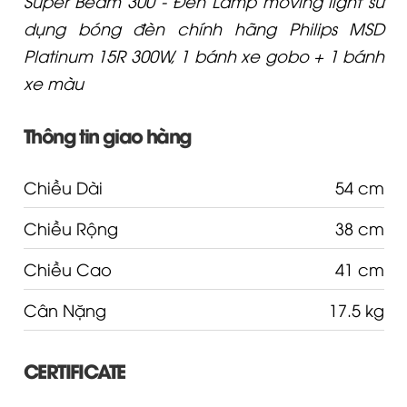
Super Beam 300 - Đèn Lamp moving light sử
dụng bóng đèn chính hãng Philips MSD
Platinum 15R 300W, 1 bánh xe gobo + 1 bánh
xe màu
Thông tin giao hàng
Chiều Dài
54 cm
Chiều Rộng
38 cm
Chiều Cao
41 cm
Cân Nặng
17.5 kg
CERTIFICATE