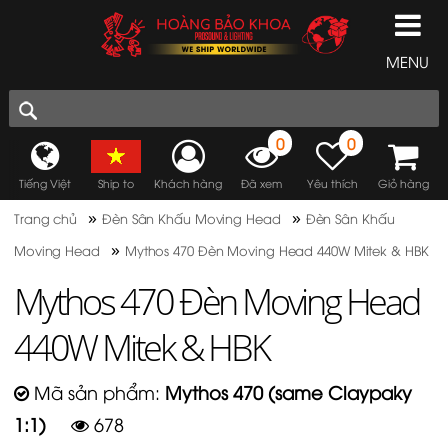
MENU
0
0
Tiếng Việt
Ship to
Khách hàng
Đã xem
Yêu thích
Giỏ hàng
»
»
Trang chủ
Đèn Sân Khấu Moving Head
Đèn Sân Khấu
»
Moving Head
Mythos 470 Đèn Moving Head 440W Mitek & HBK
Mythos 470 Đèn Moving Head
440W Mitek & HBK
Mã sản phẩm:
Mythos 470 (same Claypaky
1:1)
678