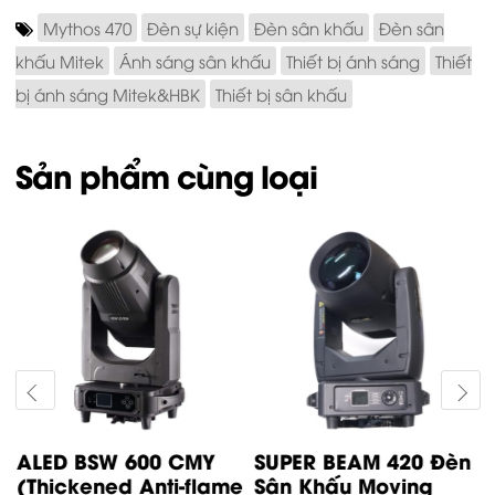
Mythos 470
Đèn sự kiện
Đèn sân khấu
Đèn sân
khấu Mitek
Ánh sáng sân khấu
Thiết bị ánh sáng
Thiết
bị ánh sáng Mitek&HBK
Thiết bị sân khấu
Sản phẩm cùng loại
ALED BSW 600 CMY
SUPER BEAM 420 Đèn
(Thickened Anti-flame
Sân Khấu Moving