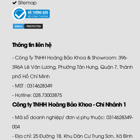
Sitemap
Thông tin liên hệ
- Công Ty TNHH Hoàng Bảo Khoa & Showroom: 396-
396A Lê Văn Lương, Phường Tân Hưng, Quận 7, Thành
phố Hồ Chí Minh
- MST : 0314628349
- Hotline: 028.73003875
Công ty TNHH Hoàng Bảo Khoa - Chi Nhánh 1
- Mã số doanh nghiệp/ đơn vị phụ thuộc: 0314628349-
004
- Địa chỉ: 25 Đường 1B, Khu Dân Cư Trung Sơn, Xã Bình