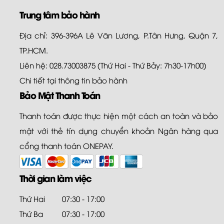
Trung tâm bảo hành
Địa chỉ: 396-396A Lê Văn Lương, P.Tân Hưng, Quận 7,
TP.HCM.
Liên hệ: 028.73003875 (Thứ Hai - Thứ Bảy: 7h30-17h00)
Chi tiết tại
thông tin bảo hành
Bảo Mật Thanh Toán
Thanh toán được thực hiện một cách an toàn và bảo
mật với thẻ tín dụng chuyển khoản Ngân hàng qua
cổng thanh toán ONEPAY.
Thời gian làm việc
Thứ Hai
07:30 - 17:00
Thứ Ba
07:30 - 17:00