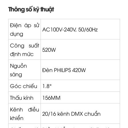
Thông số kỹ thuật
Điện áp sử
AC100V-240V, 50/60Hz
dụng
Công suất
520W
định mức
Nguồn
Đèn
PHILIPS
420W
sáng
Góc chiếu
1.8°
Thấu kính
156MM
Kênh điều
20/16 kênh DMX chuẩn
khiển