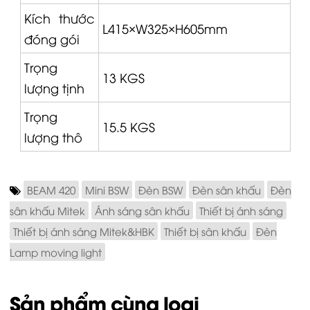
Kích thước
L415×W325×H605mm
đóng gói
Trọng
13 KGS
lượng tịnh
Trọng
15.5 KGS
lượng thô
BEAM 420
Mini BSW
Đèn BSW
Đèn sân khấu
Đèn
sân khấu Mitek
Ánh sáng sân khấu
Thiết bị ánh sáng
Thiết bị ánh sáng Mitek&HBK
Thiết bị sân khấu
Đèn
Lamp moving light
Sản phẩm cùng loại