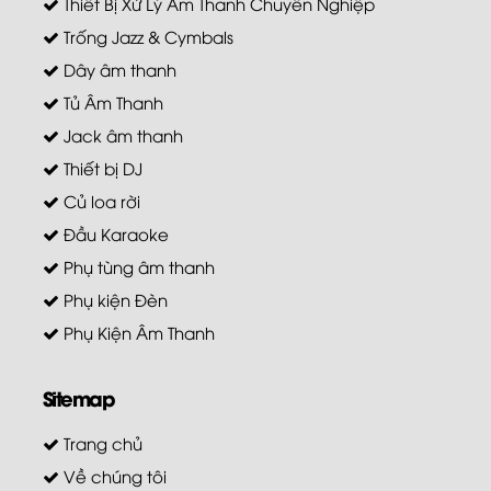
Thiết Bị Xử Lý Âm Thanh Chuyên Nghiệp
Trống Jazz & Cymbals
Dây âm thanh
Tủ Âm Thanh
Jack âm thanh
Thiết bị DJ
Củ loa rời
Đầu Karaoke
Phụ tùng âm thanh
Phụ kiện Đèn
Phụ Kiện Âm Thanh
Sitemap
Trang chủ
Về chúng tôi