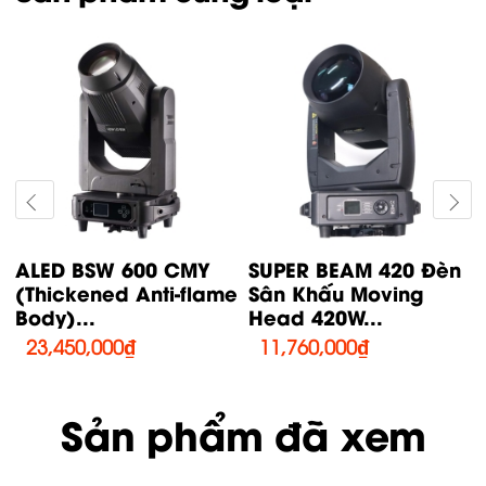
ALED BSW 600 CMY
SUPER BEAM 420 Đèn
(Thickened Anti-flame
Sân Khấu Moving
Body)...
Head 420W...
23,450,000
₫
11,760,000
₫
Sản phẩm đã xem