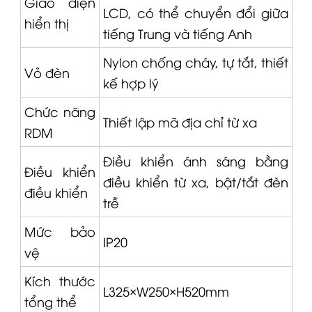
Giao diện
LCD, có thể chuyển đổi giữa
hiển thị
tiếng Trung và tiếng Anh
Nylon chống cháy, tự tắt, thiết
Vỏ đèn
kế hợp lý
Chức năng
Thiết lập mã địa chỉ từ xa
RDM
Điều khiển ánh sáng bằng
Điều khiển
điều khiển từ xa, bật/tắt đèn
điều khiển
trễ
Mức bảo
IP20
vệ
Kích thước
L325×W250×H520mm
tổng thể