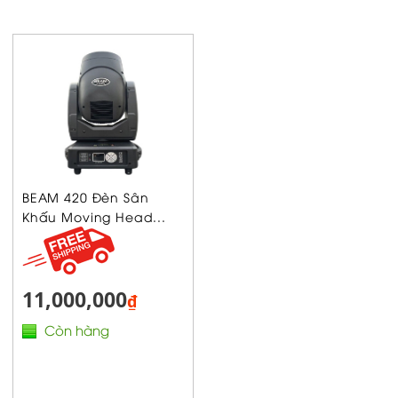
BEAM 420 Đèn Sân
Khấu Moving Head...
11,000,000
₫
Còn hàng