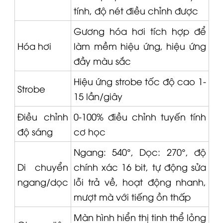
tính, độ nét điều chỉnh được
Gương hóa hơi tích hợp để
Hóa hơi
làm mềm hiệu ứng, hiệu ứng
đầy màu sắc
Hiệu ứng strobe tốc độ cao 1-
Strobe
15 lần/giây
Điều chỉnh
0-100% điều chỉnh tuyến tính
độ sáng
cơ học
Ngang: 540°, Dọc: 270°, độ
Di chuyển
chính xác 16 bit, tự động sửa
ngang/dọc
lỗi trả về, hoạt động nhanh,
mượt mà với tiếng ồn thấp
Màn hình hiển thị tinh thể lỏng