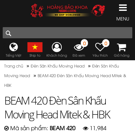
MENU
0
0
Tiếng Việt
Ship to
Khách hàng
Đã xem
Yêu thích
Giỏ hàng
»
»
Trang chủ
Đèn Sân Khấu Moving Head
Đèn Sân Khấu
»
Moving Head
BEAM 420 Đèn Sân Khấu Moving Head Mitek &
HBK
BEAM 420 Đèn Sân Khấu
Moving Head Mitek & HBK
Mã sản phẩm:
BEAM 420
11,984