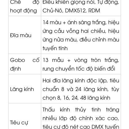
Chế độ
Điều khiển giọng nói, Tự động,
hoạt động
Chủ-Nô, DMX512, RDM
14 màu + ánh sáng trắng, hiệu
ứng cầu vồng hai chiều, hiệu
Đĩa màu
ứng nửa màu, điều chỉnh màu
tuyến tính
Gobo cố
13 mẫu + vòng tròn trắng,
định
rung chuyển tốc độ biến đổi
Hai đĩa lăng kính độc lập, tiêu
Lăng kính
chuẩn 8 và 24 lăng kính, tùy
chọn 8, 16, 24, 48 lăng kính
Thấu kính thủy tinh tráng
nhiều lớp độ chính xác cao,
Tiêu cự
tiêu cự độ nét cao DMX tuyến