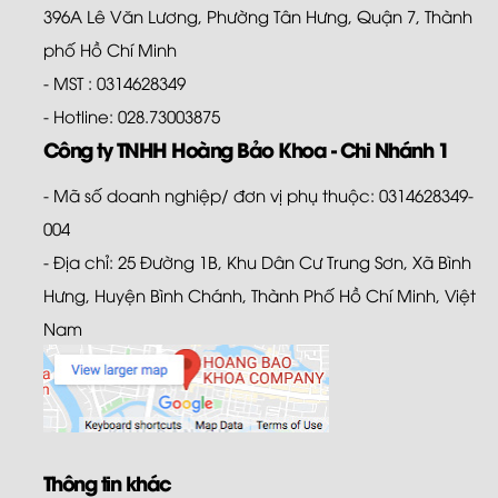
396A Lê Văn Lương, Phường Tân Hưng, Quận 7, Thành
phố Hồ Chí Minh
- MST : 0314628349
- Hotline: 028.73003875
Công ty TNHH Hoàng Bảo Khoa - Chi Nhánh 1
- Mã số doanh nghiệp/ đơn vị phụ thuộc: 0314628349-
004
- Địa chỉ: 25 Đường 1B, Khu Dân Cư Trung Sơn, Xã Bình
Hưng, Huyện Bình Chánh, Thành Phố Hồ Chí Minh, Việt
Nam
Thông tin khác