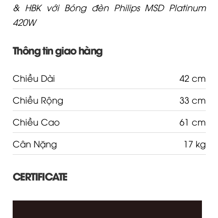
& HBK với Bóng đèn Philips MSD Platinum
420W
Thông tin giao hàng
Chiều Dài
42 cm
Chiều Rộng
33 cm
Chiều Cao
61 cm
Cân Nặng
17 kg
CERTIFICATE