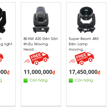
n
BEAM 420 Đèn Sân
Super Beam 480
g light
Khấu Moving
Đèn Lamp
Head...
moving...
000
11,000,000
17,450,000
₫
₫
₫
g
Còn hàng
Còn hàng