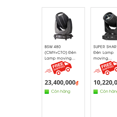
BSW 480
SUPER SHAR
(CMY+CTO) Đèn
Đèn Lamp
Lamp moving...
moving...
23,400,000
10,220,
₫
Còn hàng
Còn hàn