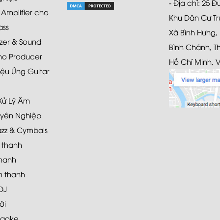
- Địa chỉ: 25 
mplifier cho
Khu Dân Cư Tr
ass
Xã Bình Hưng,
zer & Sound
Bình Chánh, T
ho Producer
Hồ Chí Minh, 
ệu Ứng Guitar
 Xử Lý Âm
yên Nghiệp
azz & Cymbals
 thanh
hanh
 thanh
DJ
ời
raoke