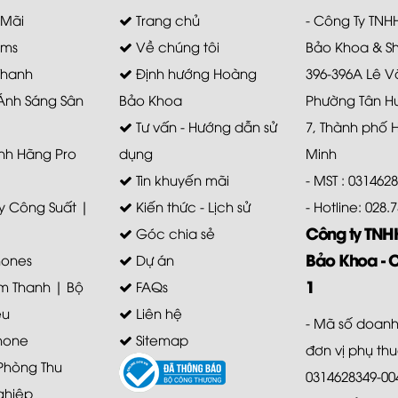
 Mãi
Trang chủ
- Công Ty TN
ems
Về chúng tôi
Bảo Khoa & S
Thanh
Định hướng Hoàng
396-396A Lê V
 Ánh Sáng Sân
Bảo Khoa
Phường Tân H
Tư vấn - Hướng dẫn sử
7, Thành phố 
nh Hãng Pro
dụng
Minh
Tin khuyến mãi
- MST : 031462
 Công Suất |
Kiến thức - Lịch sử
- Hotline: 028
Công ty TN
Góc chia sẻ
Bảo Khoa - 
ones
Dự án
1
m Thanh | Bộ
FAQs
ệu
Liên hệ
- Mã số doanh
hone
Sitemap
đơn vị phụ th
 Phòng Thu
0314628349-00
ghiệp