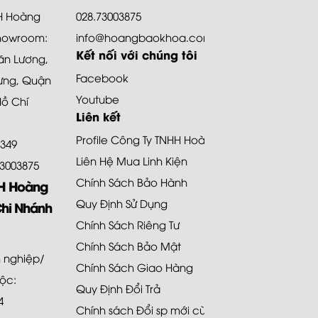
HH Hoàng
028.73003875
howroom:
info@hoangbaokhoa.com
Kết nối với chúng tôi
ăn Lương,
Facebook
ưng, Quận
Youtube
Hồ Chí
Liên kết
Profile Công Ty TNHH Hoàng Bảo Khoa
8349
Liên Hệ Mua Linh Kiện
.73003875
Chính Sách Bảo Hành
HH Hoàng
Quy Định Sử Dụng
Chi Nhánh
Chính Sách Riêng Tư
Chính Sách Bảo Mật
 nghiệp/
Chính Sách Giao Hàng
uộc:
Quy Định Đổi Trả
4
Chính sách Đổi sp mới cùng loại 48H