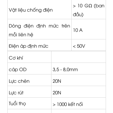
> 10 GΩ (ban
Vật liệu chống điện
đầu)
Dòng điện định mức trên
10 A
mỗi liên hệ
Điện áp định mức
< 50V
Cơ khí
cáp OD
3,5 - 8,0mm
Lực chèn
20N
Lực rút
20N
Tuổi thọ
> 1000 kết nối