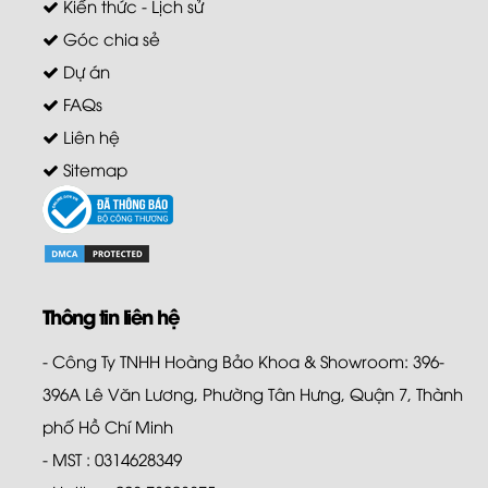
Kiến thức - Lịch sử
Góc chia sẻ
Dự án
FAQs
Liên hệ
Sitemap
Thông tin liên hệ
- Công Ty TNHH Hoàng Bảo Khoa & Showroom: 396-
396A Lê Văn Lương, Phường Tân Hưng, Quận 7, Thành
phố Hồ Chí Minh
- MST : 0314628349