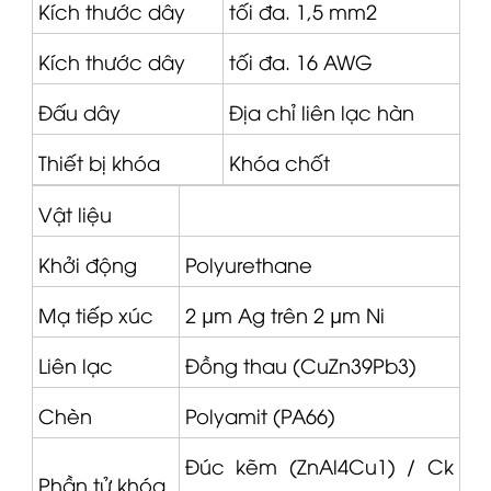
Kích thước dây
tối đa. 1,5 mm2
Kích thước dây
tối đa. 16 AWG
Đấu dây
Địa chỉ liên lạc hàn
Thiết bị khóa
Khóa chốt
Vật liệu
Khởi động
Polyurethane
Mạ tiếp xúc
2 μm Ag trên 2 μm Ni
Liên lạc
Đồng thau (CuZn39Pb3)
Chèn
Polyamit (PA66)
Đúc kẽm (ZnAl4Cu1) / Ck
Phần tử khóa