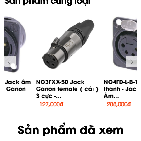
NC3FXX-50 Jack
NC4FD-L-B-1 Jack âm
Canon female ( cái )
thanh - Jack Canon
3 cực -...
Âm...
127,000
₫
288,000
₫
Sản phẩm đã xem