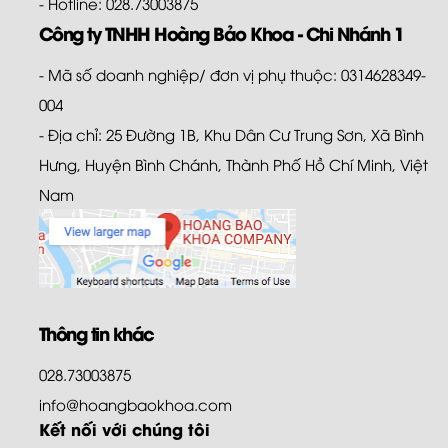
- Hotline: 028.73003875
Công ty TNHH Hoàng Bảo Khoa - Chi Nhánh 1
- Mã số doanh nghiệp/ đơn vị phụ thuộc: 0314628349-
004
- Địa chỉ: 25 Đường 1B, Khu Dân Cư Trung Sơn, Xã Bình
Hưng, Huyện Bình Chánh, Thành Phố Hồ Chí Minh, Việt
Nam
Thông tin khác
028.73003875
info@hoangbaokhoa.com
Kết nối với chúng tôi