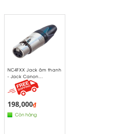
NC4FXX Jack âm thanh
- Jack Canon...
198,000
₫
Còn hàng