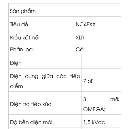
Sản phẩm
Tiêu đề
NC4FXX
Kiểu kết nối
XLR
Phân loại
Cái
Điện
Điện dung giữa các tiếp
7 pF
điểm
3 m&
Điện trở tiếp xúc
OMEGA
;
Độ bền điện môi
1,5 kVdc