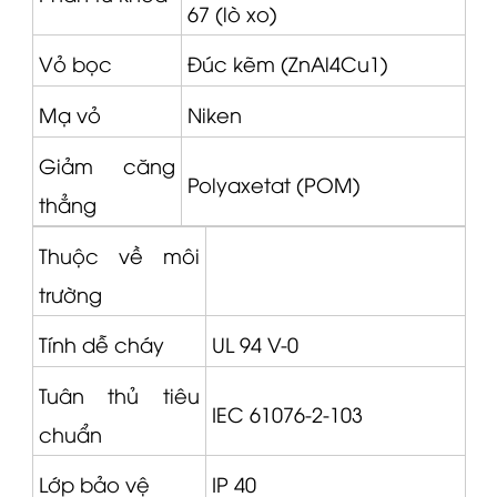
67 (lò xo)
Vỏ bọc
Đúc kẽm (ZnAl4Cu1)
Mạ vỏ
Niken
Giảm căng
Polyaxetat (POM)
thẳng
Thuộc về môi
trường
Tính dễ cháy
UL 94 V-0
Tuân thủ tiêu
IEC 61076-2-103
chuẩn
Lớp bảo vệ
IP 40