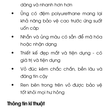
dàng và nhanh hơn hơn
Ủng có đệm polyurethane mang lại
khả năng bảo vệ cao trước ứng suất
uốn cáp
Nhẫn và ủng màu có sẵn để mã hóa
hoặc nhận dạng
Thiết kế đẹp mắt và tiện dụng - có
giá trị và tiện dụng
Vỏ đúc kẽm chắc chắn, bền lâu và
đáng tin cậy
Ren bên trong trên vỏ được bảo vệ
tốt khỏi mọi hư hỏng
Thông tin kĩ thuật