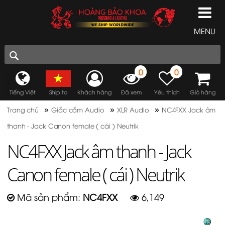
MENU
0
0
Tiếng Việt
Ship to
Khách hàng
Đã xem
Yêu thích
Giỏ hàng
»
»
»
Trang chủ
Giắc cắm Audio
XLR Audio
NC4FXX Jack âm
thanh - Jack Canon female ( cái ) Neutrik
NC4FXX Jack âm thanh - Jack
Canon female ( cái ) Neutrik
Mã sản phẩm:
NC4FXX
6,149