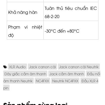
Tuân thủ tiêu chuẩn IEC
Khả năng hàn
68-2-20
Phạm vi nhiệt
-30°C đến +80°C
độ
XLR Audio
Jack canon cái
Jack canon cái Neutrik
Dây giắc cắm âm thanh
Jack cắm âm thanh
Đầu nối
âm thanh Neutrik
NC4FXX
Neutrik NC4FXX
Đầu XLR 4
pin
Sản phẩm cùng loại