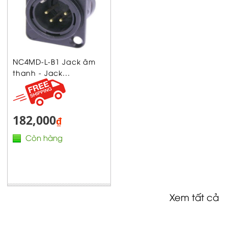
NC4MD-L-B1 Jack âm
thanh - Jack...
182,000
₫
Còn hàng
Xem tất cả