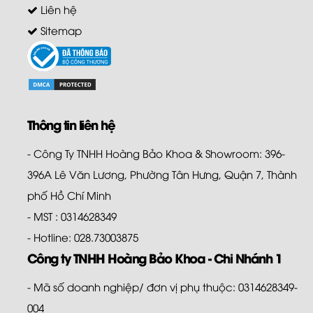
Liên hệ
Sitemap
Thông tin liên hệ
- Công Ty TNHH Hoàng Bảo Khoa & Showroom: 396-
396A Lê Văn Lương, Phường Tân Hưng, Quận 7, Thành
phố Hồ Chí Minh
- MST : 0314628349
- Hotline: 028.73003875
Công ty TNHH Hoàng Bảo Khoa - Chi Nhánh 1
- Mã số doanh nghiệp/ đơn vị phụ thuộc: 0314628349-
004