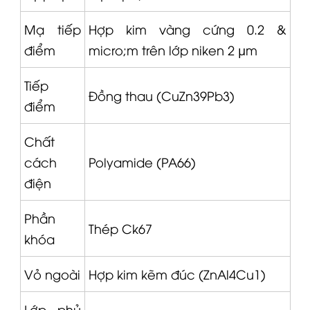
Mạ tiếp
Hợp kim vàng cứng 0.2 &
điểm
micro
;m trên lớp niken 2 µm
Tiếp
Đồng thau (CuZn39Pb3)
điểm
Chất
cách
Polyamide (PA66)
điện
Phần
Thép Ck67
khóa
Vỏ ngoài
Hợp kim kẽm đúc (ZnAl4Cu1)
Lớp phủ