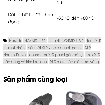
20
Dải nhiệt độ hoạt
-30 °C đến +80 °C
động
Neutrik
NC4MD-L-B1
Neutrik NC4MD-L‑B‑1
jack XLR
male 4 chân
đầu nối XLR 4 pole panel mount
XLR
Neutrik D‑size
connector XLR panel gắn bảng
jack XLR
gắn bảng vỏ kim loại đen
XLR male tiếp điểm mạ vàng
Sản phẩm cùng loại