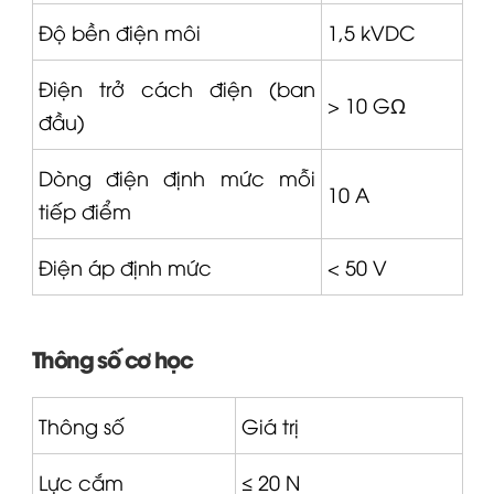
Độ bền điện môi
1,5 kVDC
Điện trở cách điện (ban
> 10 GΩ
đầu)
Dòng điện định mức mỗi
10 A
tiếp điểm
Điện áp định mức
< 50 V
Thông số cơ học
Thông số
Giá trị
Lực cắm
≤ 20 N