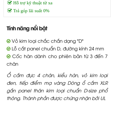
Hỗ trợ kỹ thuật từ xa
Trả góp lãi suất 0%
Tính năng nổi bật
Vỏ kim loại chắc chắn dạng "D"
Lỗ cắt panel chuẩn D, đường kính 24 mm
Cốc hàn dành cho phiên bản từ 3 đến 7
chân
Ổ cắm đực 4 chân, kiểu hàn, vỏ kim loại
đen, tiếp điểm mạ vàng Dòng ổ cắm XLR
gắn panel thân kim loại chuẩn D-size phổ
thông. Thành phần được chứng nhận bởi UL