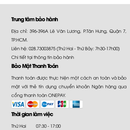
Trung tâm bảo hành
Địa chỉ: 396-396A Lê Văn Lương, P.Tân Hưng, Quận 7,
TP.HCM.
Liên hệ: 028.73003875 (Thứ Hai - Thứ Bảy: 7h30-17h00)
Chi tiết tại
thông tin bảo hành
Bảo Mật Thanh Toán
Thanh toán được thực hiện một cách an toàn và bảo
mật với thẻ tín dụng chuyển khoản Ngân hàng qua
cổng thanh toán ONEPAY.
Thời gian làm việc
Thứ Hai
07:30 - 17:00