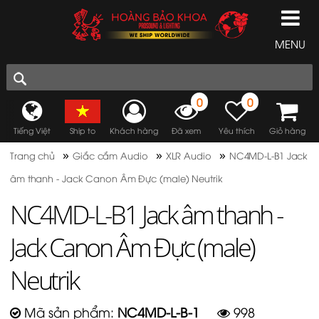
MENU
0
0
Tiếng Việt
Ship to
Khách hàng
Đã xem
Yêu thích
Giỏ hàng
»
»
»
Trang chủ
Giắc cắm Audio
XLR Audio
NC4MD-L-B1 Jack
âm thanh - Jack Canon Âm Đực (male) Neutrik
NC4MD-L-B1 Jack âm thanh -
Jack Canon Âm Đực (male)
Neutrik
Mã sản phẩm:
NC4MD-L-B-1
998