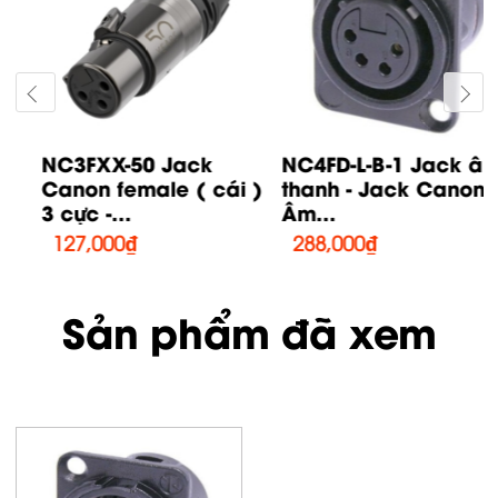
NC4FD-L-B-1 Jack âm
NC4FXX-B Jack âm
thanh - Jack Canon
thanh - Jack Canon
Âm...
female (...
288,000
₫
230,000
₫
Sản phẩm đã xem