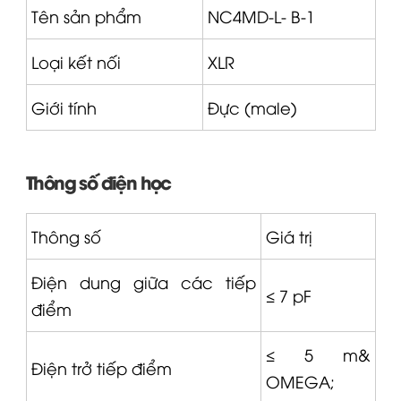
Tên sản phẩm
NC4MD-L-
B-1
Loại kết nối
XLR
Giới tính
Đực (male)
Thông số điện học
Thông số
Giá trị
Điện dung giữa các tiếp
≤ 7 pF
điểm
≤ 5 m&
Điện trở tiếp điểm
OMEGA
;