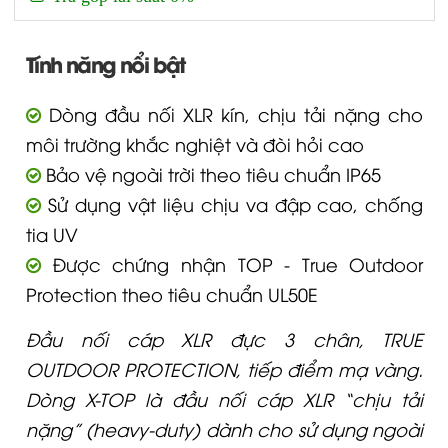
Tính năng nổi bật
Dòng đầu nối XLR kín, chịu tải nặng cho
môi trường khắc nghiệt và đòi hỏi cao
Bảo vệ ngoài trời theo tiêu chuẩn IP65
Sử dụng vật liệu chịu va đập cao, chống
tia UV
Được chứng nhận TOP - True Outdoor
Protection theo tiêu chuẩn UL50E
Đầu nối cáp XLR đực 3 chân, TRUE
OUTDOOR PROTECTION, tiếp điểm mạ vàng.
Dòng X-TOP là đầu nối cáp XLR “chịu tải
nặng” (heavy-duty) dành cho sử dụng ngoài