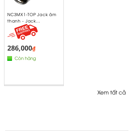
NC3MX1-TOP Jack âm
thanh - Jack...
286,000
₫
Còn hàng
Xem tất cả