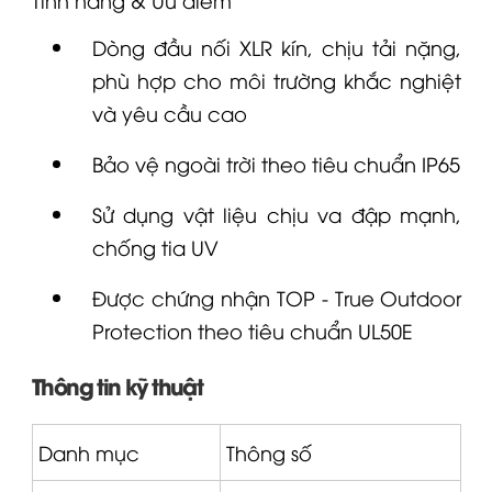
Dòng đầu nối
XLR
kín, chịu tải nặng,
phù hợp cho môi trường khắc nghiệt
và yêu cầu cao
Bảo vệ ngoài trời theo tiêu chuẩn IP65
Sử dụng vật liệu chịu va đập mạnh,
chống tia UV
Được chứng nhận TOP - True Outdoor
Protection theo tiêu chuẩn UL50E
Thông tin kỹ thuật
Danh mục
Thông số