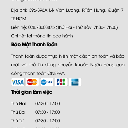
Địa chỉ: 396-396A Lê Văn Lương, P.Tân Hưng, Quận 7,
TP.HCM.
Liên hệ: 028.73003875 (Thứ Hai - Thứ Bảy: 7h30-17h00)
Chi tiết tại
thông tin bảo hành
Bảo Mật Thanh Toán
Thanh toán được thực hiện một cách an toàn và bảo
mật với thẻ tín dụng chuyển khoản Ngân hàng qua
cổng thanh toán ONEPAY.
Thời gian làm việc
Thứ Hai
07:30 - 17:00
Thứ Ba
07:30 - 17:00
Thứ Tư
07:30 - 17:00