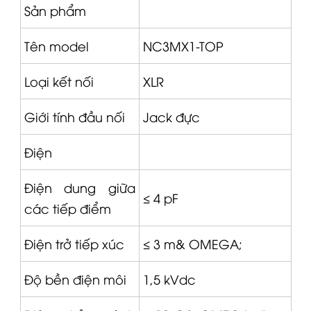
Sản phẩm
Tên model
NC3MX1-TOP
Loại kết nối
XLR
Giới tính đầu nối
Jack đực
Điện
Điện dung giữa
≤ 4 pF
các tiếp điểm
Điện trở tiếp xúc
≤ 3 m&
OMEGA
;
Độ bền điện môi
1,5 kVdc