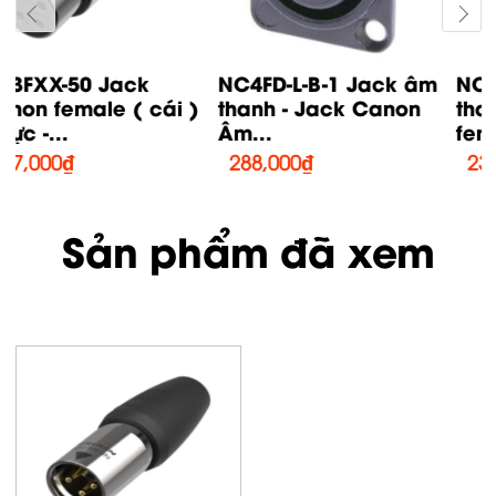
NC4FD-L-B-1 Jack âm
NC4FXX-B Jack âm
thanh - Jack Canon
thanh - Jack Canon
Âm...
female (...
288,000
₫
230,000
₫
Sản phẩm đã xem