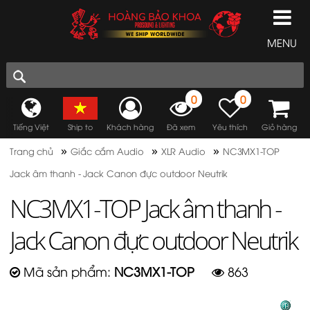
MENU
0
0
Tiếng Việt
Ship to
Khách hàng
Đã xem
Yêu thích
Giỏ hàng
»
»
»
Trang chủ
Giắc cắm Audio
XLR Audio
NC3MX1-TOP
Jack âm thanh - Jack Canon đực outdoor Neutrik
NC3MX1-TOP Jack âm thanh -
Jack Canon đực outdoor Neutrik
Mã sản phẩm:
NC3MX1-TOP
863