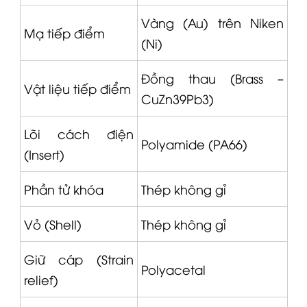
Vàng (Au) trên Niken
Mạ tiếp điểm
(Ni)
Đồng thau (Brass –
Vật liệu tiếp điểm
CuZn39Pb3)
Lõi cách điện
Polyamide (PA66)
(Insert)
Phần tử khóa
Thép không gỉ
Vỏ (Shell)
Thép không gỉ
Giữ cáp (Strain
Polyacetal
relief)