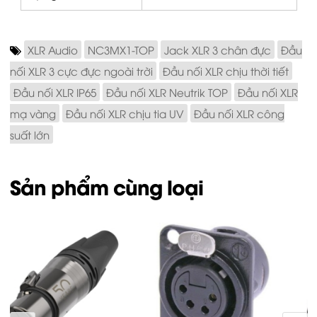
XLR Audio
NC3MX1-TOP
Jack XLR 3 chân đực
Đầu
nối XLR 3 cực đực ngoài trời
Đầu nối XLR chịu thời tiết
Đầu nối XLR IP65
Đầu nối XLR Neutrik TOP
Đầu nối XLR
mạ vàng
Đầu nối XLR chịu tia UV
Đầu nối XLR công
suất lớn
Sản phẩm cùng loại