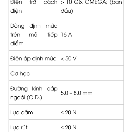
Điện trở cách
> 10 G&
OMEGA
; (ban
điện
đầu)
Dòng định mức
trên mỗi tiếp
16 A
điểm
Điện áp định mức
< 50 V
Cơ học
Đường kính cáp
5.0 – 8.0 mm
ngoài (O.D.)
Lực cắm
≤ 20 N
Lực rút
≤ 20 N