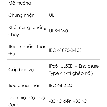
Môi trường
Chứng nhận
UL
Khả năng chống
UL 94 V-0
cháy
Tiêu chuẩn tuân
IEC 61076-2-103
thủ
IP65, UL50E – Enclosure
Cấp bảo vệ
Type 4 (khi ghép nối)
Tiêu chuẩn hàn
IEC 68-2-20
Dải nhiệt độ hoạt
-30 °C đến +80 °C
động