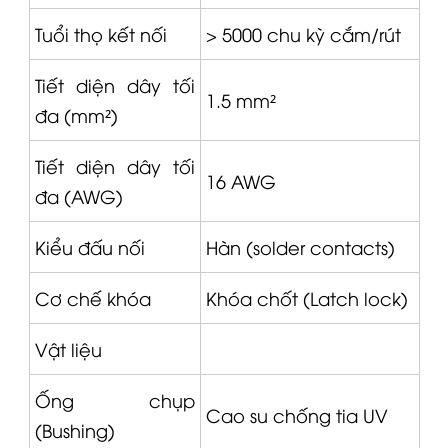
Tuổi thọ kết nối
> 5000 chu kỳ cắm/rút
Tiết diện dây tối
1.5 mm²
đa (mm²)
Tiết diện dây tối
16 AWG
đa (AWG)
Kiểu đấu nối
Hàn (solder contacts)
Cơ chế khóa
Khóa chốt (Latch lock)
Vật liệu
Ống chụp
Cao su chống tia UV
(Bushing)