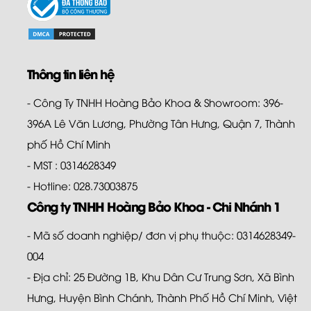
Thông tin liên hệ
- Công Ty TNHH Hoàng Bảo Khoa & Showroom: 396-
396A Lê Văn Lương, Phường Tân Hưng, Quận 7, Thành
phố Hồ Chí Minh
- MST : 0314628349
- Hotline: 028.73003875
Công ty TNHH Hoàng Bảo Khoa - Chi Nhánh 1
- Mã số doanh nghiệp/ đơn vị phụ thuộc: 0314628349-
004
- Địa chỉ: 25 Đường 1B, Khu Dân Cư Trung Sơn, Xã Bình
Hưng, Huyện Bình Chánh, Thành Phố Hồ Chí Minh, Việt