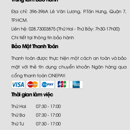
Địa chỉ: 396-396A Lê Văn Lương, P.Tân Hưng, Quận 7,
TP.HCM.
Liên hệ: 028.73003875 (Thứ Hai - Thứ Bảy: 7h30-17h00)
Chi tiết tại
thông tin bảo hành
Bảo Mật Thanh Toán
Thanh toán được thực hiện một cách an toàn và bảo
mật với thẻ tín dụng chuyển khoản Ngân hàng qua
cổng thanh toán ONEPAY.
Thời gian làm việc
Thứ Hai
07:30 - 17:00
Thứ Ba
07:30 - 17:00
Thứ Tư
07:30 - 17:00