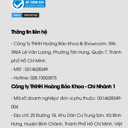
Thông tin liên hệ
- Công Ty TNHH Hoàng Bảo Khoa & Showroom: 396-
396A Lê Văn Lương, Phường Tân Hưng, Quận 7, Thành
phố Hồ Chí Minh
- MST : 0314628349
- Hotline: 028.73003875
Công ty TNHH Hoàng Bảo Khoa - Chi Nhánh 1
- Mã số doanh nghiệp/ đơn vị phụ thuộc: 0314628349-
004
- Địa chỉ: 25 Đường 1B, Khu Dân Cư Trung Sơn, Xã Bình
Hưng, Huyện Bình Chánh, Thành Phố Hồ Chí Minh, Việt