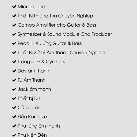
Microphone
Thiết Bị Phòng Thu Chuyên Nghiệp
Combo Amplifier cho Guitar & Bass
Synthesizer & Sound Module Cho Producer
Pedal Hiệu Ứng Guitar & Bass
Thiết Bị Xử Lý Âm Thanh Chuyên Nghiệp
Trống Jazz & Cymbals
Dây âm thanh
Tủ Âm Thanh
Jack âm thanh
Thiết bị DJ
Củ loa rời
Đầu Karaoke
Phụ tùng âm thanh
Phụ kiện Đèn