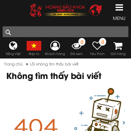
MENU
0
0
Tiếng Việt
Ship to
Khách hàng
Đã xem
Yêu thích
Giỏ hàng
»
Trang chủ
Lỗi không tìm thấy bài viết
Không tìm thấy bài viết