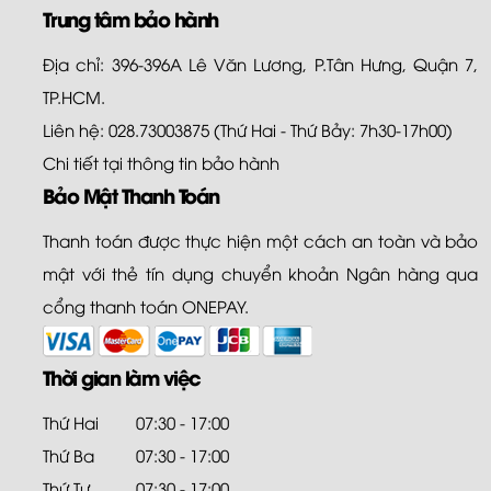
Trung tâm bảo hành
Địa chỉ: 396-396A Lê Văn Lương, P.Tân Hưng, Quận 7,
TP.HCM.
Liên hệ: 028.73003875 (Thứ Hai - Thứ Bảy: 7h30-17h00)
Chi tiết tại
thông tin bảo hành
Bảo Mật Thanh Toán
Thanh toán được thực hiện một cách an toàn và bảo
mật với thẻ tín dụng chuyển khoản Ngân hàng qua
cổng thanh toán ONEPAY.
Thời gian làm việc
Thứ Hai
07:30 - 17:00
Thứ Ba
07:30 - 17:00
Thứ Tư
07:30 - 17:00