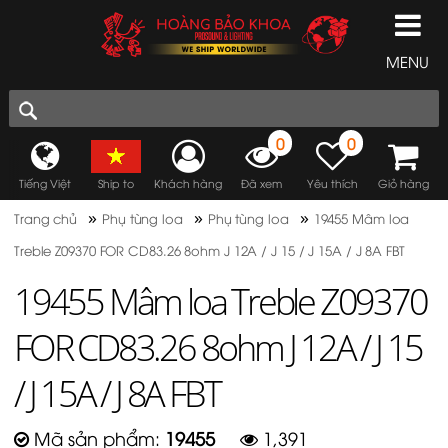
MENU
0
0
Tiếng Việt
Ship to
Khách hàng
Đã xem
Yêu thích
Giỏ hàng
»
»
»
Trang chủ
Phụ tùng loa
Phụ tùng loa
19455 Mâm loa
Treble Z09370 FOR CD83.26 8ohm J 12A / J 15 / J 15A / J 8A FBT
19455 Mâm loa Treble Z09370
FOR CD83.26 8ohm J 12A / J 15
/ J 15A / J 8A FBT
Mã sản phẩm:
19455
1,391