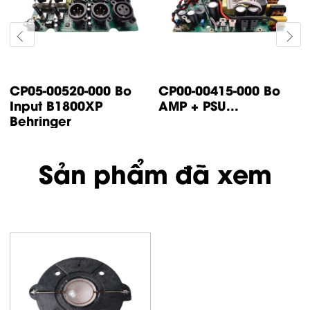
CP14-00447-000 Bo
CP05-00500-000 Bo
control IP500
input IP1000 /
Turbsound
IP2000...
Sản phẩm đã xem