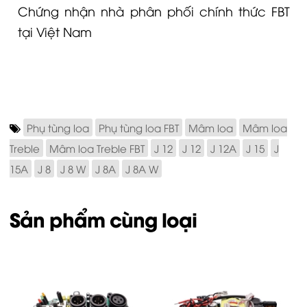
Chứng nhận nhà phân phối chính thức FBT
tại Việt Nam
Phụ tùng loa
Phụ tùng loa FBT
Mâm loa
Mâm loa
Treble
Mâm loa Treble FBT
J 12
J 12
J 12A
J 15
J
15A
J 8
J 8 W
J 8A
J 8A W
Sản phẩm cùng loại