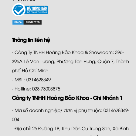
Thông tin liên hệ
- Công Ty TNHH Hoàng Bảo Khoa & Showroom: 396-
396A Lê Văn Lương, Phường Tân Hưng, Quận 7, Thành
phố Hồ Chí Minh
- MST : 0314628349
- Hotline: 028.73003875
Công ty TNHH Hoàng Bảo Khoa - Chi Nhánh 1
- Mã số doanh nghiệp/ đơn vị phụ thuộc: 0314628349-
004
- Địa chỉ: 25 Đường 1B, Khu Dân Cư Trung Sơn, Xã Bình