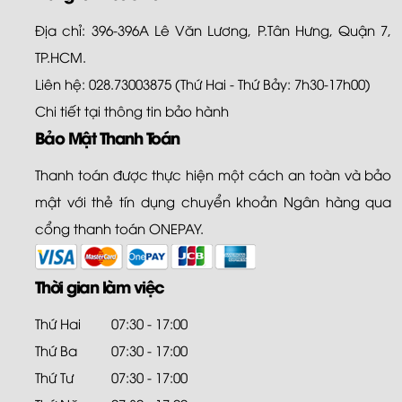
Địa chỉ: 396-396A Lê Văn Lương, P.Tân Hưng, Quận 7,
TP.HCM.
Liên hệ: 028.73003875 (Thứ Hai - Thứ Bảy: 7h30-17h00)
Chi tiết tại
thông tin bảo hành
Bảo Mật Thanh Toán
Thanh toán được thực hiện một cách an toàn và bảo
mật với thẻ tín dụng chuyển khoản Ngân hàng qua
cổng thanh toán ONEPAY.
Thời gian làm việc
Thứ Hai
07:30 - 17:00
Thứ Ba
07:30 - 17:00
Thứ Tư
07:30 - 17:00