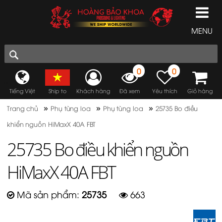
MENU
0
0
Tiếng Việt
Ship to
Khách hàng
Đã xem
Yêu thích
Giỏ hàng
»
»
»
Trang chủ
Phụ tùng loa
Phụ tùng loa
25735 Bo điều
khiển nguồn HiMaxX 40A FBT
25735 Bo điều khiển nguồn
HiMaxX 40A FBT
Mã sản phẩm:
25735
663