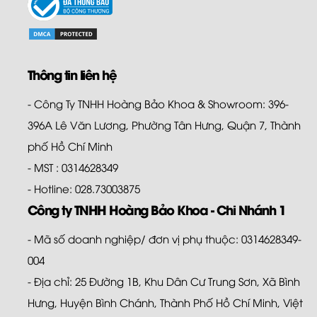
Thông tin liên hệ
- Công Ty TNHH Hoàng Bảo Khoa & Showroom: 396-
396A Lê Văn Lương, Phường Tân Hưng, Quận 7, Thành
phố Hồ Chí Minh
- MST : 0314628349
- Hotline: 028.73003875
Công ty TNHH Hoàng Bảo Khoa - Chi Nhánh 1
- Mã số doanh nghiệp/ đơn vị phụ thuộc: 0314628349-
004
- Địa chỉ: 25 Đường 1B, Khu Dân Cư Trung Sơn, Xã Bình
Hưng, Huyện Bình Chánh, Thành Phố Hồ Chí Minh, Việt