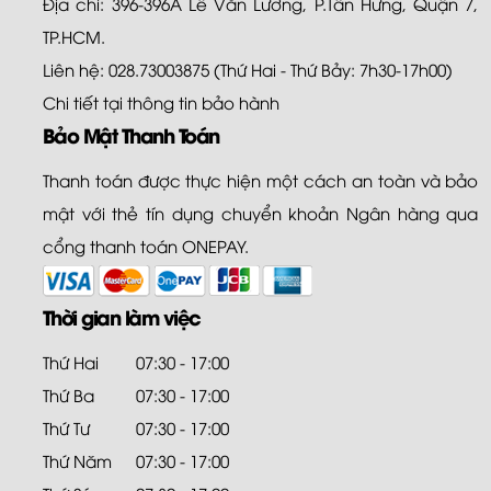
Địa chỉ: 396-396A Lê Văn Lương, P.Tân Hưng, Quận 7,
TP.HCM.
Liên hệ: 028.73003875 (Thứ Hai - Thứ Bảy: 7h30-17h00)
Chi tiết tại
thông tin bảo hành
Bảo Mật Thanh Toán
Thanh toán được thực hiện một cách an toàn và bảo
mật với thẻ tín dụng chuyển khoản Ngân hàng qua
cổng thanh toán ONEPAY.
Thời gian làm việc
Thứ Hai
07:30 - 17:00
Thứ Ba
07:30 - 17:00
Thứ Tư
07:30 - 17:00
Thứ Năm
07:30 - 17:00