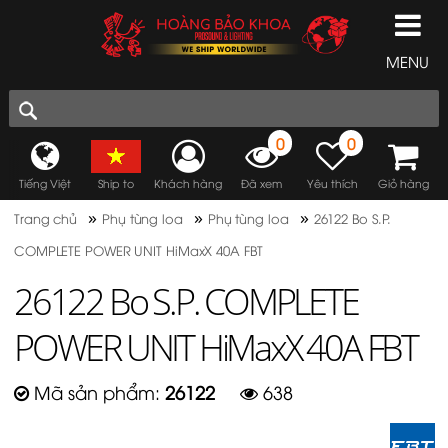
MENU
0
0
Tiếng Việt
Ship to
Khách hàng
Đã xem
Yêu thích
Giỏ hàng
»
»
»
Trang chủ
Phụ tùng loa
Phụ tùng loa
26122 Bo S.P.
COMPLETE POWER UNIT HiMaxX 40A FBT
26122 Bo S.P. COMPLETE
POWER UNIT HiMaxX 40A FBT
Mã sản phẩm:
26122
638