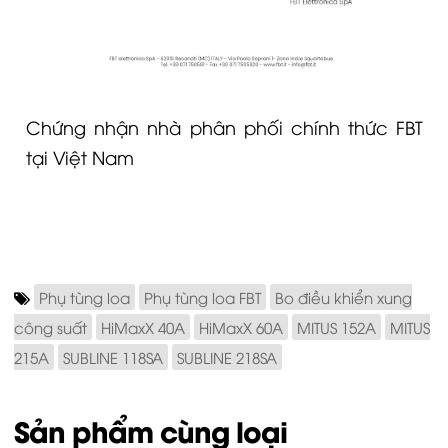
Chứng nhận nhà phân phối chính thức FBT
tại Việt Nam
Phụ tùng loa
Phụ tùng loa FBT
Bo điều khiển xung
công suất
HiMaxX 40A
HiMaxX 60A
MITUS 152A
MITUS
215A
SUBLINE 118SA
SUBLINE 218SA
Sản phẩm cùng loại