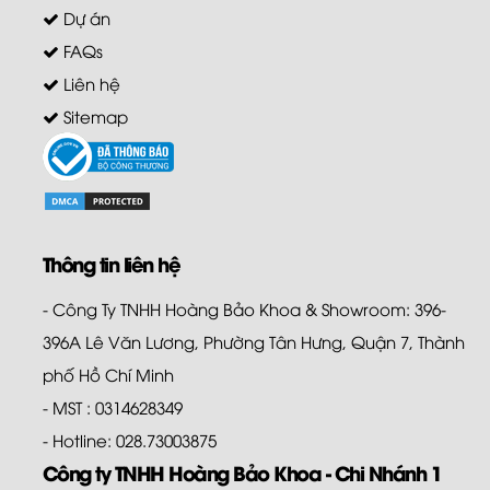
Dự án
FAQs
Liên hệ
Sitemap
Thông tin liên hệ
- Công Ty TNHH Hoàng Bảo Khoa & Showroom: 396-
396A Lê Văn Lương, Phường Tân Hưng, Quận 7, Thành
phố Hồ Chí Minh
- MST : 0314628349
- Hotline: 028.73003875
Công ty TNHH Hoàng Bảo Khoa - Chi Nhánh 1