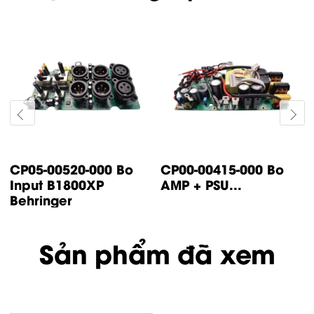
CP14-00447-000 Bo
CP05-00500-000 Bo
control IP500
input IP1000 /
Turbsound
IP2000...
Sản phẩm đã xem