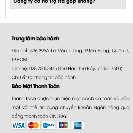
Công ty có hỗ trợ trả góp không?
Trung tâm bảo hành
Địa chỉ: 396-396A Lê Văn Lương, P.Tân Hưng, Quận 7,
TP.HCM.
Liên hệ: 028.73003875 (Thứ Hai - Thứ Bảy: 7h30-17h00)
Chi tiết tại
thông tin bảo hành
Bảo Mật Thanh Toán
Thanh toán được thực hiện một cách an toàn và bảo
mật với thẻ tín dụng chuyển khoản Ngân hàng qua
cổng thanh toán ONEPAY.