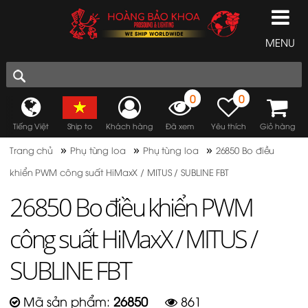
MENU
0
0
Tiếng Việt
Ship to
Khách hàng
Đã xem
Yêu thích
Giỏ hàng
»
»
»
Trang chủ
Phụ tùng loa
Phụ tùng loa
26850 Bo điều
khiển PWM công suất HiMaxX / MITUS / SUBLINE FBT
26850 Bo điều khiển PWM
công suất HiMaxX / MITUS /
SUBLINE FBT
Mã sản phẩm:
26850
861