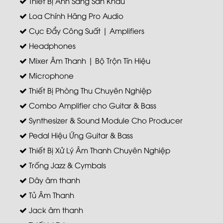
Thiết Bị Ánh Sáng Sân Khấu
Loa Chính Hãng Pro Audio
Cục Đẩy Công Suất | Amplifiers
Headphones
Mixer Âm Thanh | Bộ Trộn Tín Hiệu
Microphone
Thiết Bị Phòng Thu Chuyên Nghiệp
Combo Amplifier cho Guitar & Bass
Synthesizer & Sound Module Cho Producer
Pedal Hiệu Ứng Guitar & Bass
Thiết Bị Xử Lý Âm Thanh Chuyên Nghiệp
Trống Jazz & Cymbals
Dây âm thanh
Tủ Âm Thanh
Jack âm thanh