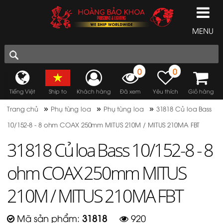
MENU
0
0
Tiếng Việt
Ship to
Khách hàng
Đã xem
Yêu thích
Giỏ hàng
»
»
»
Trang chủ
Phụ tùng loa
Phụ tùng loa
31818 Củ loa Bass
10/152-8 - 8 ohm COAX 250mm MITUS 210M / MITUS 210MA FBT
31818 Củ loa Bass 10/152-8 - 8
ohm COAX 250mm MITUS
210M / MITUS 210MA FBT
Mã sản phẩm:
31818
920