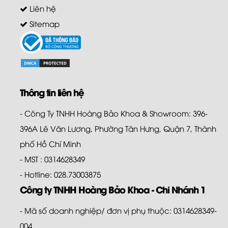
Liên hệ
Sitemap
Thông tin liên hệ
- Công Ty TNHH Hoàng Bảo Khoa & Showroom: 396-
396A Lê Văn Lương, Phường Tân Hưng, Quận 7, Thành
phố Hồ Chí Minh
- MST : 0314628349
- Hotline: 028.73003875
Công ty TNHH Hoàng Bảo Khoa - Chi Nhánh 1
- Mã số doanh nghiệp/ đơn vị phụ thuộc: 0314628349-
004