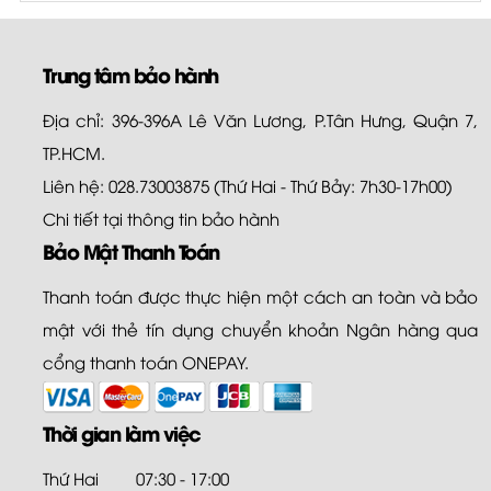
Trung tâm bảo hành
Địa chỉ: 396-396A Lê Văn Lương, P.Tân Hưng, Quận 7,
TP.HCM.
Liên hệ: 028.73003875 (Thứ Hai - Thứ Bảy: 7h30-17h00)
Chi tiết tại
thông tin bảo hành
Bảo Mật Thanh Toán
Thanh toán được thực hiện một cách an toàn và bảo
mật với thẻ tín dụng chuyển khoản Ngân hàng qua
cổng thanh toán ONEPAY.
Thời gian làm việc
Thứ Hai
07:30 - 17:00