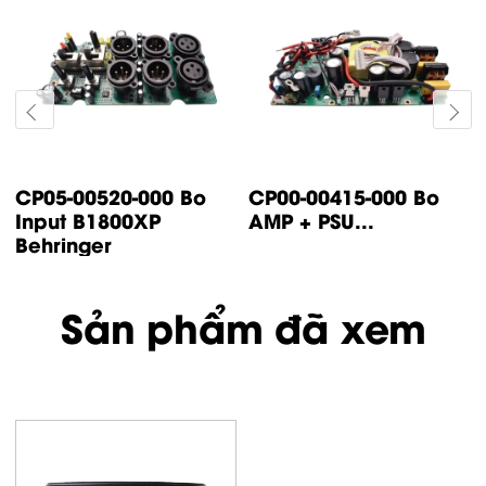
CP14-00447-000 Bo
CP05-00500-000 Bo
control IP500
input IP1000 /
Turbsound
IP2000...
Sản phẩm đã xem