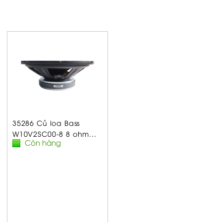
35286 Củ loa Bass
W10V2SC00-8 8 ohm...
Còn hàng