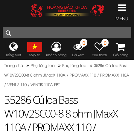
MENU
0
0
Tiếng Việt
Ship to
Khách hàng
Đã xem
Yêu thích
Giỏ hàng
»
»
»
Trang chủ
Phụ tùng loa
Phụ tùng loa
35286 Củ loa Bass
W10V2SC00-8 8 ohm JMaxX 110A / PROMAXX 110 / PROMAXX 110A
/ VENTIS 110 / VENTIS 110A FBT
35286 Củ loa Bass
W10V2SC00-8 8 ohm JMaxX
110A / PROMAXX 110 /