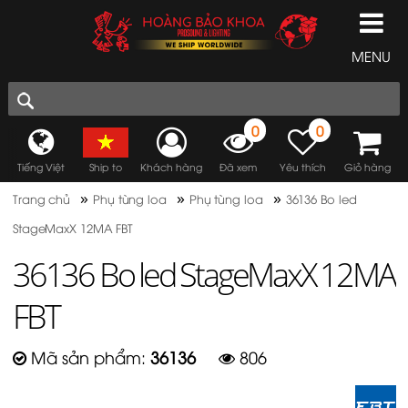
MENU
0
0
Tiếng Việt
Ship to
Khách hàng
Đã xem
Yêu thích
Giỏ hàng
»
»
»
Trang chủ
Phụ tùng loa
Phụ tùng loa
36136 Bo led
StageMaxX 12MA FBT
36136 Bo led StageMaxX 12MA
FBT
Mã sản phẩm:
36136
806