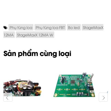
Phụ tùng loa
Phụ tùng loa FBT
Bo led
StageMaxX
12MA
StageMaxX 12MA W
Sản phẩm cùng loại