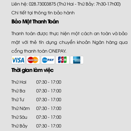
Liên hệ: 028.73003875 (Thứ Hai - Thứ Bảy: 7h30-17h00)
Chi tiết tại
thông tin bảo hành
Bảo Mật Thanh Toán
Thanh toán được thực hiện một cách an toàn và bảo
mật với thẻ tín dụng chuyển khoản Ngân hàng qua
cổng thanh toán ONEPAY.
Thời gian làm việc
Thứ Hai
07:30 - 17:00
Thứ Ba
07:30 - 17:00
Thứ Tư
07:30 - 17:00
Thứ Năm
07:30 - 17:00
Thứ Sáu
07:30 - 17:00
Thứ Bảy
07:30 - 17:00