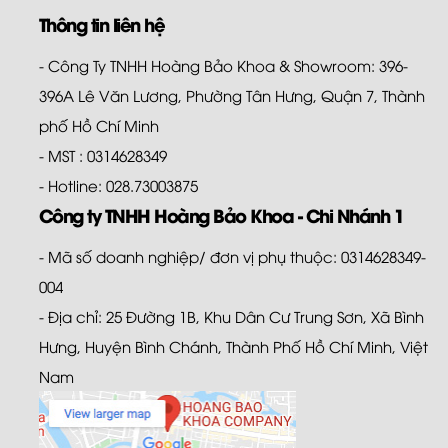
Thông tin liên hệ
- Công Ty TNHH Hoàng Bảo Khoa & Showroom: 396-
396A Lê Văn Lương, Phường Tân Hưng, Quận 7, Thành
phố Hồ Chí Minh
- MST : 0314628349
- Hotline: 028.73003875
Công ty TNHH Hoàng Bảo Khoa - Chi Nhánh 1
- Mã số doanh nghiệp/ đơn vị phụ thuộc: 0314628349-
004
- Địa chỉ: 25 Đường 1B, Khu Dân Cư Trung Sơn, Xã Bình
Hưng, Huyện Bình Chánh, Thành Phố Hồ Chí Minh, Việt
Nam