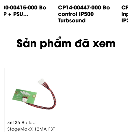
CP14-00447-000 Bo
CP05-00500-000 Bo
control IP500
input IP1000 /
Turbsound
IP2000...
Sản phẩm đã xem
36136 Bo led
StageMaxX 12MA FBT