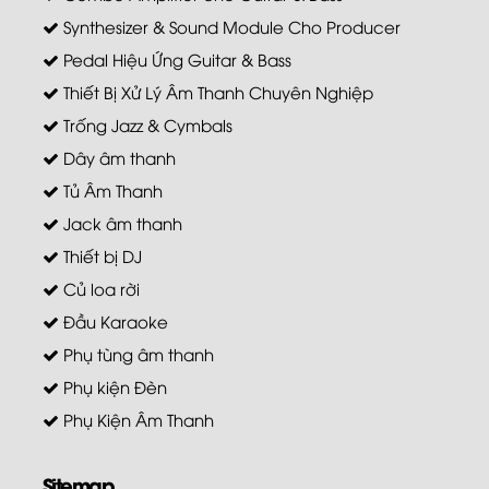
Synthesizer & Sound Module Cho Producer
Pedal Hiệu Ứng Guitar & Bass
Thiết Bị Xử Lý Âm Thanh Chuyên Nghiệp
Trống Jazz & Cymbals
Dây âm thanh
Tủ Âm Thanh
Jack âm thanh
Thiết bị DJ
Củ loa rời
Đầu Karaoke
Phụ tùng âm thanh
Phụ kiện Đèn
Phụ Kiện Âm Thanh
Sitemap