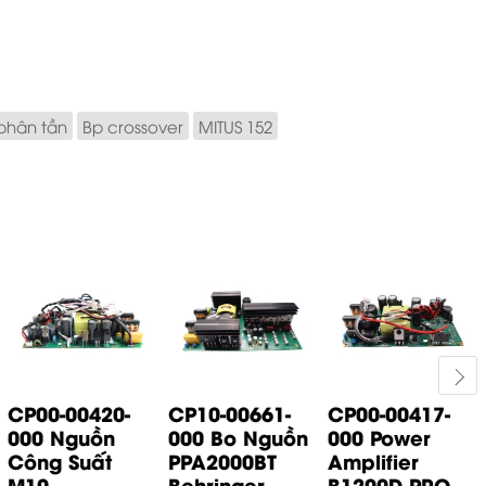
phân tần
Bp crossover
MITUS 152
CP00-00420-
CP10-00661-
CP00-00417-
000 Nguồn
000 Bo Nguồn
000 Power
Công Suất
PPA2000BT
Amplifier
M10...
Behringer
B1200D PRO...