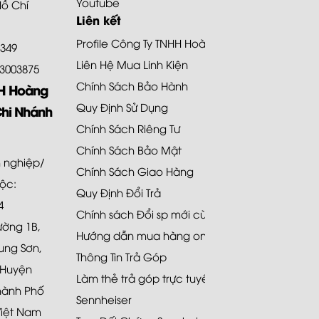
Youtube
Hồ Chí
Liên kết
Profile Công Ty TNHH Hoàng Bảo Khoa
8349
Liên Hệ Mua Linh Kiện
.73003875
Chính Sách Bảo Hành
HH Hoàng
Quy Định Sử Dụng
Chi Nhánh
Chính Sách Riêng Tư
Chính Sách Bảo Mật
 nghiệp/
Chính Sách Giao Hàng
uộc:
Quy Định Đổi Trả
4
Chính sách Đổi sp mới cùng loại 48H
Đường 1B,
Hướng dẫn mua hàng online
ung Sơn,
Thông Tin Trả Góp
 Huyện
Làm thẻ trả góp trực tuyến
hành Phố
Sennheiser
Việt Nam