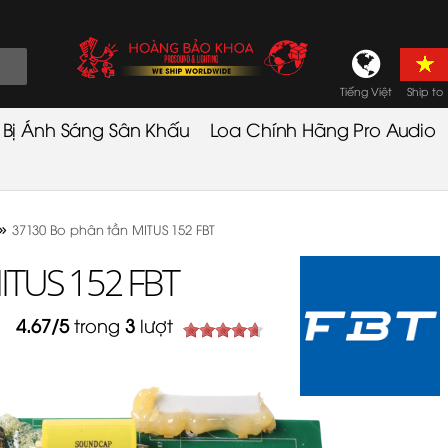
Tiếng Việt
Ship to
t Bị Ánh Sáng Sân Khấu
Loa Chính Hãng Pro Audio
»
37130 Bo phân tần MITUS 152 FBT
ITUS 152 FBT
4.67
/
5
trong
3
lượt
5