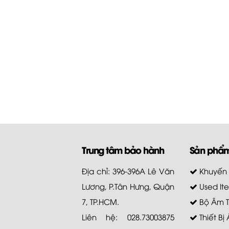
Trung tâm bảo hành
Sản phẩ
Địa chỉ: 396-396A Lê Văn
Khuyến
Lương, P.Tân Hưng, Quận
Used It
7, TP.HCM.
Bộ Âm 
Liên hệ: 028.73003875
Thiết Bị