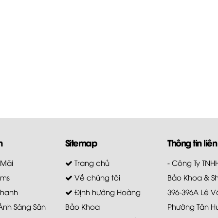
m
Sitemap
Thông tin liên
 Mãi
Trang chủ
- Công Ty TN
ems
Về chúng tôi
Bảo Khoa & S
Thanh
Định hướng Hoàng
396-396A Lê V
 Ánh Sáng Sân
Bảo Khoa
Phường Tân H