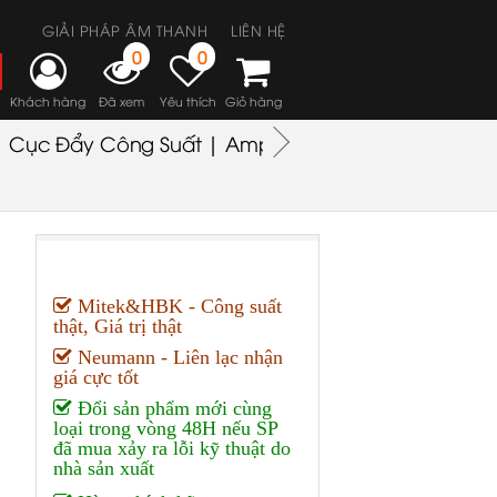
GIẢI PHÁP ÂM THANH
LIÊN HỆ
0
0
Khách hàng
Đã xem
Yêu thích
Giỏ hàng
Cục Đẩy Công Suất | Amplifiers
Headphones
M
Mitek&HBK - Công suất
thật, Giá trị thật
Neumann - Liên lạc nhận
giá cực tốt
Đổi sản phẩm mới cùng
loại trong vòng 48H nếu SP
đã mua xảy ra lỗi kỹ thuật do
nhà sản xuất