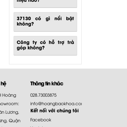
37130
có gì nổi bật
không?
Công ty có hỗ trợ trả
góp không?
 hệ
Thông tin khác
HH Hoàng
028.73003875
howroom:
info@hoangbaokhoa.com
Kết nối với chúng tôi
ăn Lương,
Facebook
ưng, Quận