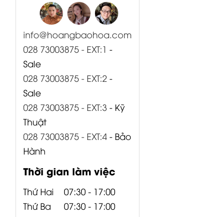
info@hoangbaohoa.com
028 73003875 - EXT:1
-
Sale
028 73003875 - EXT:2
-
Sale
028 73003875 - EXT:3
- Kỹ
Thuật
028 73003875 - EXT:4
- Bảo
Hành
Thời gian làm việc
Thứ Hai
07:30 - 17:00
Thứ Ba
07:30 - 17:00