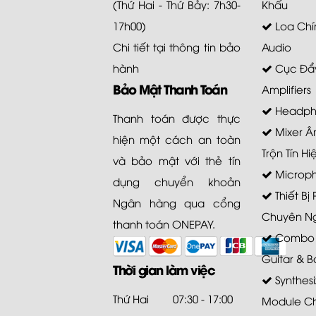
(Thứ Hai - Thứ Bảy: 7h30-
Khấu
17h00)
Loa Chí
Chi tiết tại
thông tin bảo
Audio
hành
Cục Đẩy
Bảo Mật Thanh Toán
Amplifiers
Headph
Thanh toán được thực
Mixer Â
hiện một cách an toàn
Trộn Tín Hi
và bảo mật với thẻ tín
Microp
dụng chuyển khoản
Thiết Bị
Ngân hàng qua cổng
Chuyên N
thanh toán ONEPAY.
Combo A
Guitar & B
Thời gian làm việc
Synthesi
Thứ Hai
07:30 - 17:00
Module C