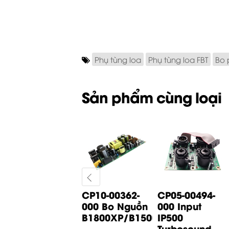
Phụ tùng loa
Phụ tùng loa FBT
Bo 
Sản phẩm cùng loại
CP05-01065-
CP10-00362-
CP05-00494-
000 Bo Input
000 Bo Nguồn
000 Input
B1200D PRO
B1800XP/B1500XP...
IP500
Behringer
Turbosound