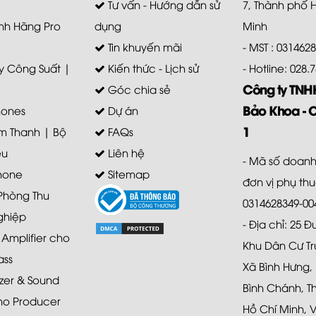
Tư vấn - Hướng dẫn sử
7, Thành phố 
nh Hãng Pro
dụng
Minh
Tin khuyến mãi
- MST : 031462
 Công Suất |
Kiến thức - Lịch sử
- Hotline: 028
Công ty TN
Góc chia sẻ
Bảo Khoa - 
ones
Dự án
1
m Thanh | Bộ
FAQs
ệu
Liên hệ
- Mã số doanh
hone
Sitemap
đơn vị phụ th
 Phòng Thu
0314628349-00
ghiệp
- Địa chỉ: 25 
mplifier cho
Khu Dân Cư Tr
ass
Xã Bình Hưng,
zer & Sound
Bình Chánh, T
ho Producer
Hồ Chí Minh, 