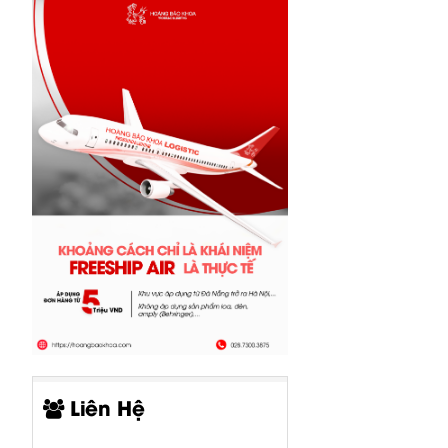
CP05-00519-
CP05-00520-
CP00-00415-
000 Bo Input
000 Bo Input
000 Bo AMP +
Liên Hệ
B1500XP
B1800XP
PSU...
Behringer
Behringer