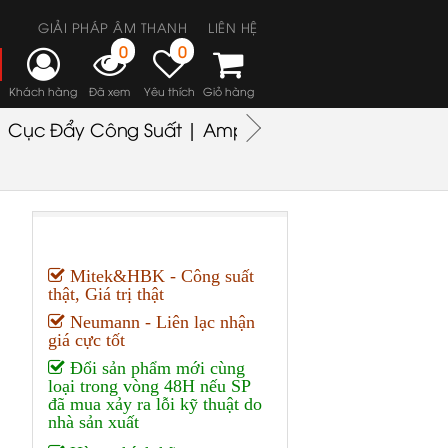
GIẢI PHÁP ÂM THANH
LIÊN HỆ
0
0
Khách hàng
Đã xem
Yêu thích
Giỏ hàng
Cục Đẩy Công Suất | Amplifiers
Headphones
M
Mitek&HBK - Công suất
thật, Giá trị thật
Neumann - Liên lạc nhận
giá cực tốt
Đổi sản phẩm mới cùng
loại trong vòng 48H nếu SP
đã mua xảy ra lỗi kỹ thuật do
nhà sản xuất