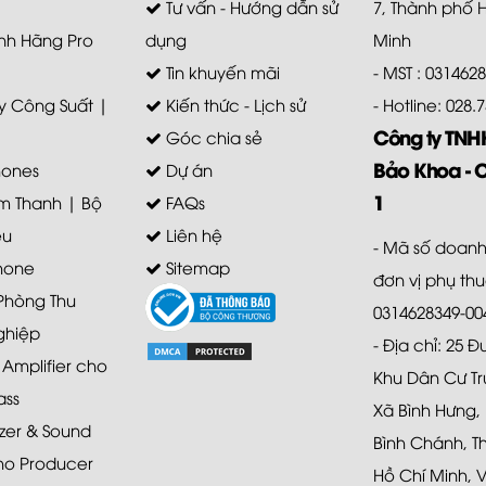
Tư vấn - Hướng dẫn sử
7, Thành phố 
nh Hãng Pro
dụng
Minh
Tin khuyến mãi
- MST : 031462
 Công Suất |
Kiến thức - Lịch sử
- Hotline: 028
Công ty TN
Góc chia sẻ
Bảo Khoa - 
ones
Dự án
1
m Thanh | Bộ
FAQs
ệu
Liên hệ
- Mã số doanh
hone
Sitemap
đơn vị phụ th
 Phòng Thu
0314628349-00
ghiệp
- Địa chỉ: 25 
mplifier cho
Khu Dân Cư Tr
ass
Xã Bình Hưng,
zer & Sound
Bình Chánh, T
ho Producer
Hồ Chí Minh, 