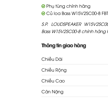
Phụ tùng chính hãng
Củ loa Bass W15V2SC00-8 FB
S.P. LOUDSPEAKER W15V2SC0
Bass W15V2SC00-8 chính hãng 
Thông tin giao hàng
Chiều Dài
Chiều Rộng
Chiều Cao
Cân Nặng