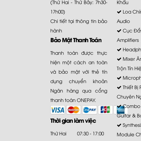
(Thứ Hai - Thứ Bảy: 7h30-
Khấu
17h00)
Loa Chí
Chi tiết tại
thông tin bảo
Audio
hành
Cục Đẩy
Bảo Mật Thanh Toán
Amplifiers
Headph
Thanh toán được thực
Mixer Â
hiện một cách an toàn
Trộn Tín Hi
và bảo mật với thẻ tín
Microp
dụng chuyển khoản
Thiết Bị
Ngân hàng qua cổng
Chuyên N
thanh toán ONEPAY.
Combo A
Guitar & B
Thời gian làm việc
Synthesi
Thứ Hai
07:30 - 17:00
Module C