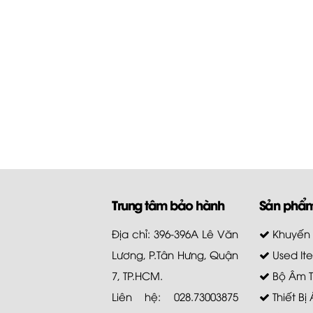
Trung tâm bảo hành
Sản phẩ
Địa chỉ: 396-396A Lê Văn
Khuyến
Lương, P.Tân Hưng, Quận
Used It
7, TP.HCM.
Bộ Âm 
Liên hệ: 028.73003875
Thiết Bị