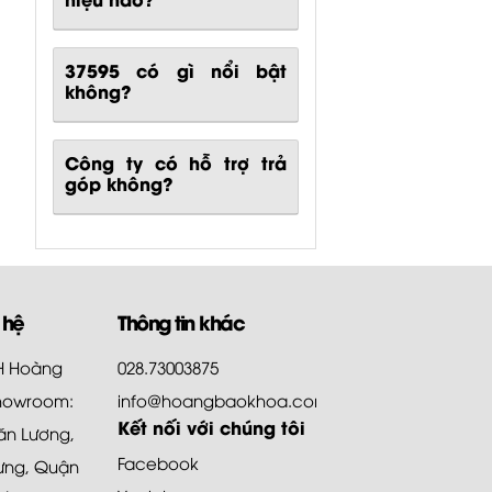
37595
có gì nổi bật
không?
Công ty có hỗ trợ trả
góp không?
 hệ
Thông tin khác
HH Hoàng
028.73003875
howroom:
info@hoangbaokhoa.com
Kết nối với chúng tôi
ăn Lương,
Facebook
ưng, Quận