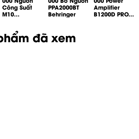
000 Nguồn
000 Bo Nguồn
000 Power
Công Suất
PPA2000BT
Amplifier
M10...
Behringer
B1200D PRO...
phẩm đã xem