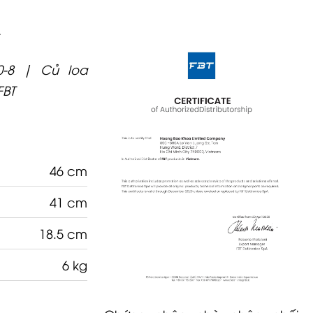
T
0-8 | Củ loa
FBT
46 cm
41 cm
18.5 cm
6 kg