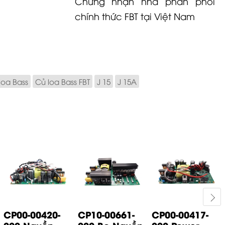
Chứng nhận nhà phân phối
chính thức FBT tại Việt Nam
loa Bass
Củ loa Bass FBT
J 15
J 15A
CP00-00420-
CP10-00661-
CP00-00417-