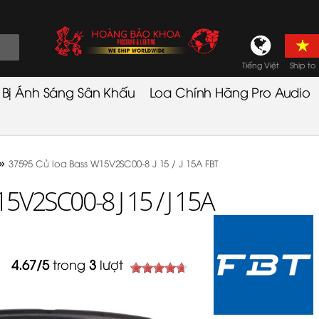
Tiếng Việt
Ship to
t Bị Ánh Sáng Sân Khấu
Loa Chính Hãng Pro Audio
»
37595 Củ loa Bass W15V2SC00-8 J 15 / J 15A FBT
5V2SC00-8 J 15 / J 15A
4.67
/
5
trong
3
lượt
9