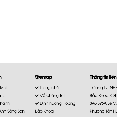
m
Sitemap
Thông tin liên
 Mãi
Trang chủ
- Công Ty TN
ems
Về chúng tôi
Bảo Khoa & S
Thanh
Định hướng Hoàng
396-396A Lê V
 Ánh Sáng Sân
Bảo Khoa
Phường Tân H