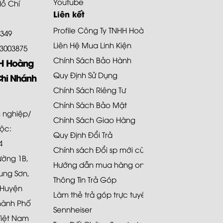
Youtube
Hồ Chí
Liên kết
Profile Công Ty TNHH Hoàng Bảo Khoa
8349
Liên Hệ Mua Linh Kiện
.73003875
Chính Sách Bảo Hành
HH Hoàng
Quy Định Sử Dụng
Chi Nhánh
Chính Sách Riêng Tư
Chính Sách Bảo Mật
 nghiệp/
Chính Sách Giao Hàng
uộc:
Quy Định Đổi Trả
4
Chính sách Đổi sp mới cùng loại 48H
Đường 1B,
Hướng dẫn mua hàng online
ung Sơn,
Thông Tin Trả Góp
 Huyện
Làm thẻ trả góp trực tuyến
hành Phố
Sennheiser
Việt Nam