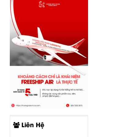
Liên Hệ
CP05-00519-
CP05-00520-
CP00-00415-