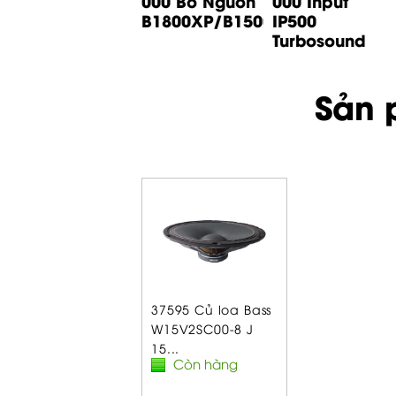
000 Bo Input
000 Bo Nguồn
000 Input
B1200D PRO
B1800XP/B1500XP...
IP500
Behringer
Turbosound
Sản 
37595 Củ loa Bass
W15V2SC00-8 J
15...
Còn hàng