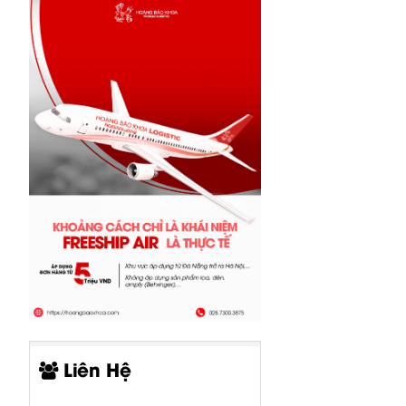
Liên Hệ
CP05-00519-
CP05-00520-
CP00-00415-