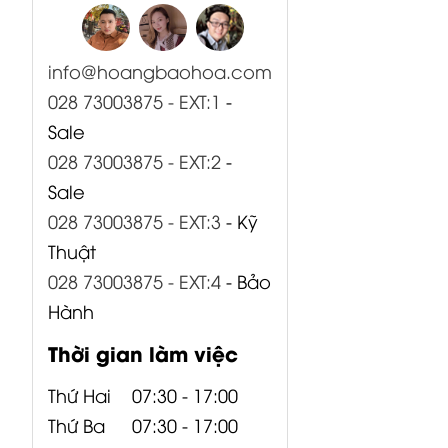
000 Bo Input
000 Bo Input
000 Bo AMP +
B1500XP
B1800XP
PSU...
Behringer
Behringer
info@hoangbaohoa.com
028 73003875 - EXT:1
-
Sale
028 73003875 - EXT:2
-
Sale
028 73003875 - EXT:3
- Kỹ
Thuật
028 73003875 - EXT:4
- Bảo
Hành
Thời gian làm việc
Thứ Hai
07:30 - 17:00
Thứ Ba
07:30 - 17:00