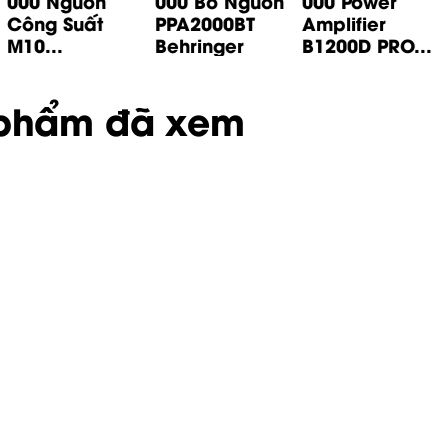
000 Nguồn
000 Bo Nguồn
000 Power
Công Suất
PPA2000BT
Amplifier
M10...
Behringer
B1200D PRO...
phẩm đã xem