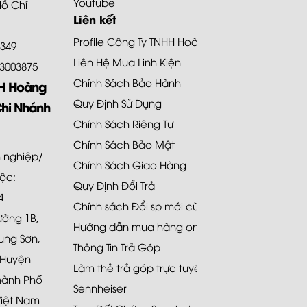
Youtube
Hồ Chí
Liên kết
Profile Công Ty TNHH Hoàng Bảo Khoa
8349
Liên Hệ Mua Linh Kiện
.73003875
Chính Sách Bảo Hành
HH Hoàng
Quy Định Sử Dụng
Chi Nhánh
Chính Sách Riêng Tư
Chính Sách Bảo Mật
 nghiệp/
Chính Sách Giao Hàng
uộc:
Quy Định Đổi Trả
4
Chính sách Đổi sp mới cùng loại 48H
Đường 1B,
Hướng dẫn mua hàng online
ung Sơn,
Thông Tin Trả Góp
 Huyện
Làm thẻ trả góp trực tuyến
hành Phố
Sennheiser
Việt Nam