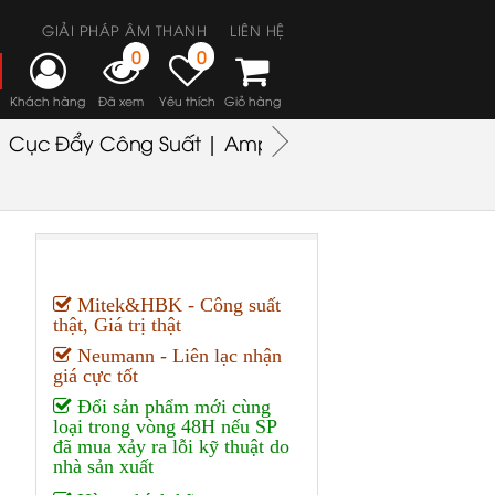
GIẢI PHÁP ÂM THANH
LIÊN HỆ
0
0
Khách hàng
Đã xem
Yêu thích
Giỏ hàng
Cục Đẩy Công Suất | Amplifiers
Headphones
M
Mitek&HBK - Công suất
thật, Giá trị thật
Neumann - Liên lạc nhận
giá cực tốt
Đổi sản phẩm mới cùng
loại trong vòng 48H nếu SP
đã mua xảy ra lỗi kỹ thuật do
nhà sản xuất