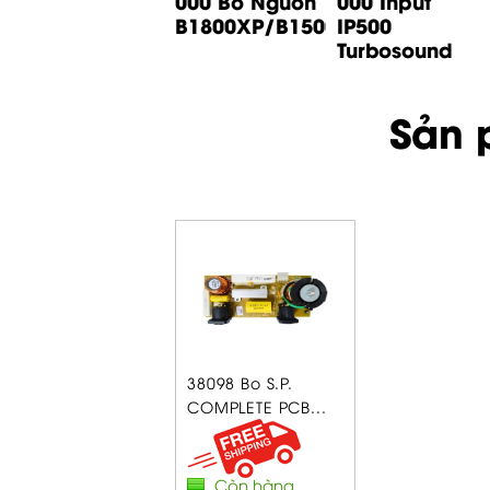
000 Bo Input
000 Bo Nguồn
000 Input
B1200D PRO
B1800XP/B1500XP...
IP500
Behringer
Turbosound
Sản 
38098 Bo S.P.
COMPLETE PCB...
Còn hàng