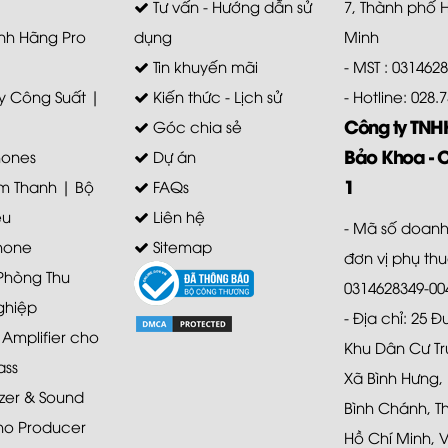
Tư vấn - Hướng dẫn sử
7, Thành phố 
nh Hãng Pro
dụng
Minh
Tin khuyến mãi
- MST : 031462
 Công Suất |
Kiến thức - Lịch sử
- Hotline: 028
Công ty TN
Góc chia sẻ
Bảo Khoa - 
ones
Dự án
1
m Thanh | Bộ
FAQs
ệu
Liên hệ
- Mã số doanh
hone
Sitemap
đơn vị phụ th
 Phòng Thu
0314628349-00
ghiệp
- Địa chỉ: 25 
mplifier cho
Khu Dân Cư Tr
ass
Xã Bình Hưng,
zer & Sound
Bình Chánh, T
ho Producer
Hồ Chí Minh, 