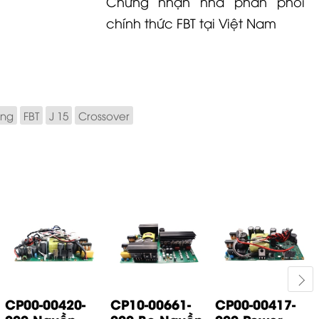
Chứng nhận nhà phân phối
chính thức FBT tại Việt Nam
ãng
FBT
J 15
Crossover
CP00-00420-
CP10-00661-
CP00-00417-