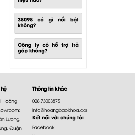
38098
có gì nổi bật
không?
Công ty có hỗ trợ trả
góp không?
 hệ
Thông tin khác
HH Hoàng
028.73003875
howroom:
info@hoangbaokhoa.com
Kết nối với chúng tôi
ăn Lương,
Facebook
ưng, Quận