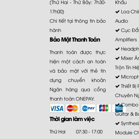
(Thứ Hai - Thứ Bảy: 7h30-
Khấu
17h00)
Loa Chí
Chi tiết tại
thông tin bảo
Audio
hành
Cục Đẩy
Bảo Mật Thanh Toán
Amplifiers
Headph
Thanh toán được thực
Mixer Â
hiện một cách an toàn
Trộn Tín Hi
và bảo mật với thẻ tín
Microp
dụng chuyển khoản
Thiết Bị
Ngân hàng qua cổng
Chuyên N
thanh toán ONEPAY.
Combo A
Guitar & B
Thời gian làm việc
Synthesi
Thứ Hai
07:30 - 17:00
Module C