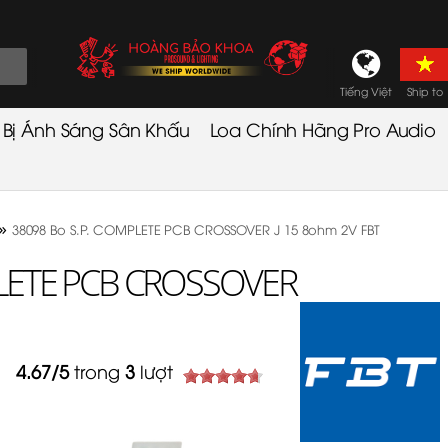
Tiếng Việt
Ship to
t Bị Ánh Sáng Sân Khấu
Loa Chính Hãng Pro Audio
»
38098 Bo S.P. COMPLETE PCB CROSSOVER J 15 8ohm 2V FBT
PLETE PCB CROSSOVER
4.67
/
5
trong
3
lượt
2