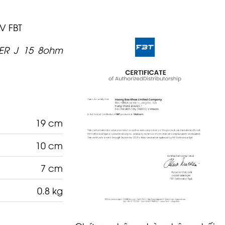
V FBT
ER J 15 8ohm
19 cm
10 cm
7 cm
0.8 kg