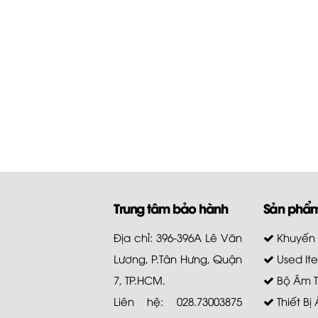
Trung tâm bảo hành
Sản phẩ
Địa chỉ: 396-396A Lê Văn
Khuyến
Lương, P.Tân Hưng, Quận
Used It
7, TP.HCM.
Bộ Âm 
Liên hệ: 028.73003875
Thiết Bị