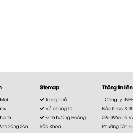
m
Sitemap
Thông tin liên
 Mãi
Trang chủ
- Công Ty TN
ems
Về chúng tôi
Bảo Khoa & S
Thanh
Định hướng Hoàng
396-396A Lê V
 Ánh Sáng Sân
Bảo Khoa
Phường Tân H