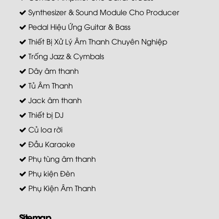
Synthesizer & Sound Module Cho Producer
Pedal Hiệu Ứng Guitar & Bass
Thiết Bị Xử Lý Âm Thanh Chuyên Nghiệp
Trống Jazz & Cymbals
Dây âm thanh
Tủ Âm Thanh
Jack âm thanh
Thiết bị DJ
Củ loa rời
Đầu Karaoke
Phụ tùng âm thanh
Phụ kiện Đèn
Phụ Kiện Âm Thanh
Sitemap