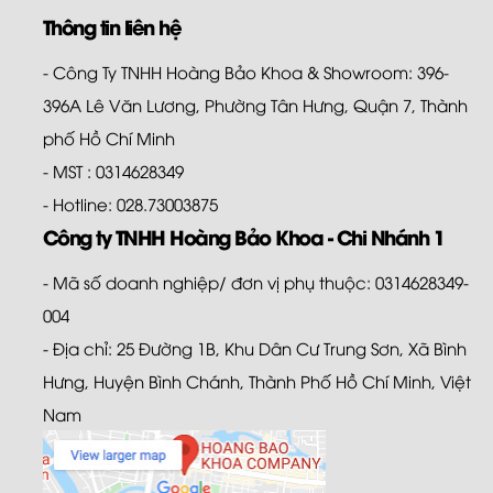
Thông tin liên hệ
- Công Ty TNHH Hoàng Bảo Khoa & Showroom: 396-
396A Lê Văn Lương, Phường Tân Hưng, Quận 7, Thành
phố Hồ Chí Minh
- MST : 0314628349
- Hotline: 028.73003875
Công ty TNHH Hoàng Bảo Khoa - Chi Nhánh 1
- Mã số doanh nghiệp/ đơn vị phụ thuộc: 0314628349-
004
- Địa chỉ: 25 Đường 1B, Khu Dân Cư Trung Sơn, Xã Bình
Hưng, Huyện Bình Chánh, Thành Phố Hồ Chí Minh, Việt
Nam