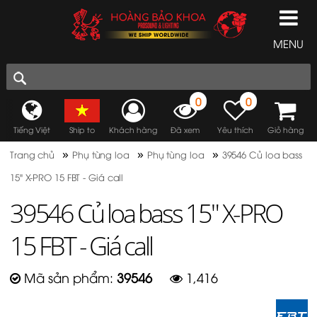
MENU
0
0
Tiếng Việt
Ship to
Khách hàng
Đã xem
Yêu thích
Giỏ hàng
»
»
»
Trang chủ
Phụ tùng loa
Phụ tùng loa
39546 Củ loa bass
15" X-PRO 15 FBT - Giá call
39546 Củ loa bass 15" X-PRO
15 FBT - Giá call
Mã sản phẩm:
39546
1,416