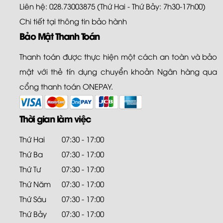
Liên hệ: 028.73003875 (Thứ Hai - Thứ Bảy: 7h30-17h00)
Chi tiết tại
thông tin bảo hành
Bảo Mật Thanh Toán
Thanh toán được thực hiện một cách an toàn và bảo
mật với thẻ tín dụng chuyển khoản Ngân hàng qua
cổng thanh toán ONEPAY.
Thời gian làm việc
Thứ Hai
07:30 - 17:00
Thứ Ba
07:30 - 17:00
Thứ Tư
07:30 - 17:00
Thứ Năm
07:30 - 17:00
Thứ Sáu
07:30 - 17:00
Thứ Bảy
07:30 - 17:00