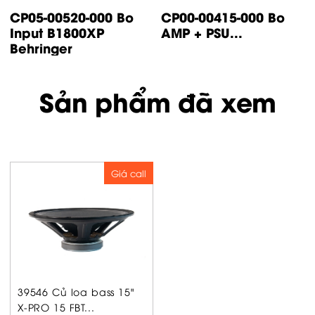
 Bo
CP00-00415-000 Bo
CP14-00447-000 
AMP + PSU...
control IP500
Turbsound
Sản phẩm đã xem
Giá call
39546 Củ loa bass 15"
X-PRO 15 FBT...