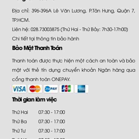
Địa chỉ: 396-396A Lê Văn Lương, P.Tân Hưng, Quận 7,
TP.HCM.
Liên hệ: 028.73003875 (Thứ Hai - Thứ Bảy: 7h30-17h00)
Chi tiết tại
thông tin bảo hành
Bảo Mật Thanh Toán
Thanh toán được thực hiện một cách an toàn và bảo
mật với thẻ tín dụng chuyển khoản Ngân hàng qua
cổng thanh toán ONEPAY.
Thời gian làm việc
Thứ Hai
07:30 - 17:00
Thứ Ba
07:30 - 17:00
Thứ Tư
07:30 - 17:00