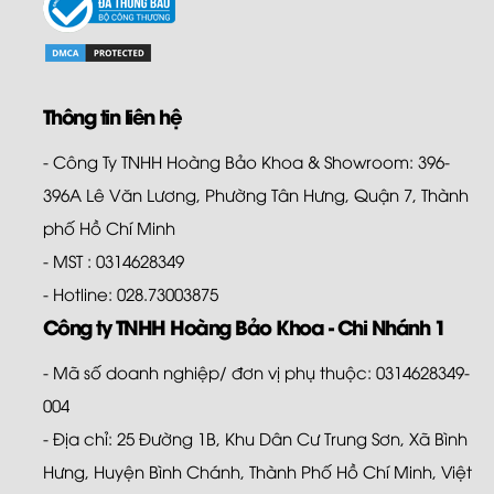
Thông tin liên hệ
- Công Ty TNHH Hoàng Bảo Khoa & Showroom: 396-
396A Lê Văn Lương, Phường Tân Hưng, Quận 7, Thành
phố Hồ Chí Minh
- MST : 0314628349
- Hotline: 028.73003875
Công ty TNHH Hoàng Bảo Khoa - Chi Nhánh 1
- Mã số doanh nghiệp/ đơn vị phụ thuộc: 0314628349-
004
- Địa chỉ: 25 Đường 1B, Khu Dân Cư Trung Sơn, Xã Bình
Hưng, Huyện Bình Chánh, Thành Phố Hồ Chí Minh, Việt