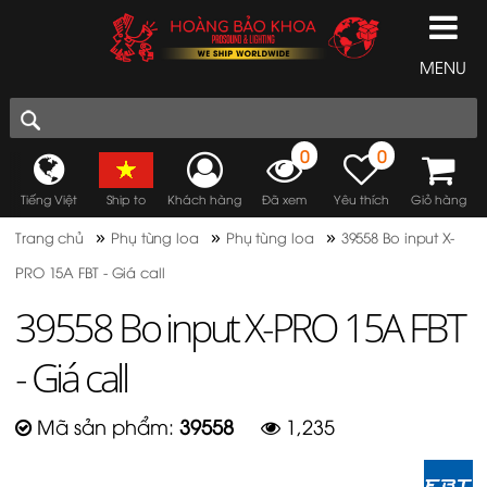
MENU
0
0
Tiếng Việt
Ship to
Khách hàng
Đã xem
Yêu thích
Giỏ hàng
»
»
»
Trang chủ
Phụ tùng loa
Phụ tùng loa
39558 Bo input X-
PRO 15A FBT - Giá call
39558 Bo input X-PRO 15A FBT
- Giá call
Mã sản phẩm:
39558
1,235