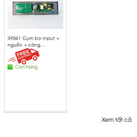
39561 Cụm bo input +
nguồn + công...
Còn hàng
Xem tất cả