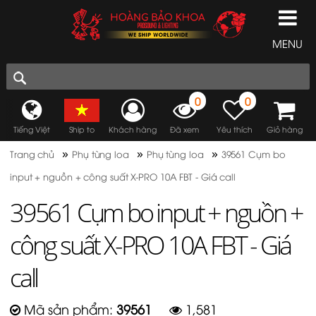
MENU
0
0
Tiếng Việt
Ship to
Khách hàng
Đã xem
Yêu thích
Giỏ hàng
»
»
»
Trang chủ
Phụ tùng loa
Phụ tùng loa
39561 Cụm bo
input + nguồn + công suất X-PRO 10A FBT - Giá call
39561 Cụm bo input + nguồn +
công suất X-PRO 10A FBT - Giá
call
Mã sản phẩm:
39561
1,581