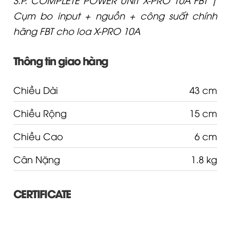
Cụm bo input + nguồn + công suất chính
hãng FBT cho loa X-PRO 10A
Thông tin giao hàng
Chiều Dài
43 cm
Chiều Rộng
15 cm
Chiều Cao
6 cm
Cân Nặng
1.8 kg
CERTIFICATE