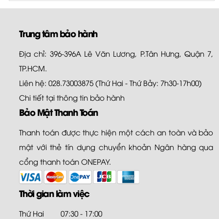
Trung tâm bảo hành
Địa chỉ: 396-396A Lê Văn Lương, P.Tân Hưng, Quận 7,
TP.HCM.
Liên hệ: 028.73003875 (Thứ Hai - Thứ Bảy: 7h30-17h00)
Chi tiết tại
thông tin bảo hành
Bảo Mật Thanh Toán
Thanh toán được thực hiện một cách an toàn và bảo
mật với thẻ tín dụng chuyển khoản Ngân hàng qua
cổng thanh toán ONEPAY.
Thời gian làm việc
Thứ Hai
07:30 - 17:00