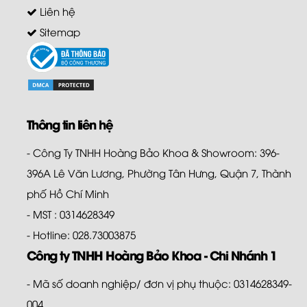
Liên hệ
Sitemap
Thông tin liên hệ
- Công Ty TNHH Hoàng Bảo Khoa & Showroom: 396-
396A Lê Văn Lương, Phường Tân Hưng, Quận 7, Thành
phố Hồ Chí Minh
- MST : 0314628349
- Hotline: 028.73003875
Công ty TNHH Hoàng Bảo Khoa - Chi Nhánh 1
- Mã số doanh nghiệp/ đơn vị phụ thuộc: 0314628349-
004