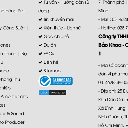
Tư vấn - Hướng dẫn sử
7, Thành phố 
nh Hãng Pro
dụng
Minh
Tin khuyến mãi
- MST : 031462
 Công Suất |
Kiến thức - Lịch sử
- Hotline: 028
Công ty TN
Góc chia sẻ
Bảo Khoa - 
ones
Dự án
1
m Thanh | Bộ
FAQs
ệu
Liên hệ
- Mã số doanh
hone
Sitemap
đơn vị phụ th
 Phòng Thu
0314628349-00
ghiệp
- Địa chỉ: 25 
mplifier cho
Khu Dân Cư Tr
ass
Xã Bình Hưng,
zer & Sound
Bình Chánh, T
ho Producer
Hồ Chí Minh, 