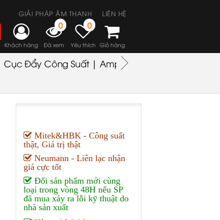
GIẢI PHÁP ÂM THANH
LIÊN HỆ
0
0
Khách hàng
Đã xem
Yêu thích
Giỏ hàng
Cục Đẩy Công Suất | Amplifiers
Headphones
M
Mitek&HBK - Công suất
thật, Giá trị thật
Neumann - Liên lạc nhận
giá cực tốt
Đổi sản phẩm mới cùng
loại trong vòng 48H nếu SP
đã mua xảy ra lỗi kỹ thuật do
nhà sản xuất