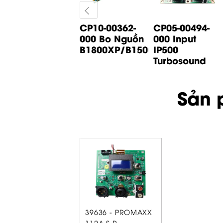
CP05-01065-
CP10-00362-
CP05-00494-
000 Bo Input
000 Bo Nguồn
000 Input
B1200D PRO
B1800XP/B1500XP...
IP500
Behringer
Turbosound
Sản 
39636 - PROMAXX
112A S.P.