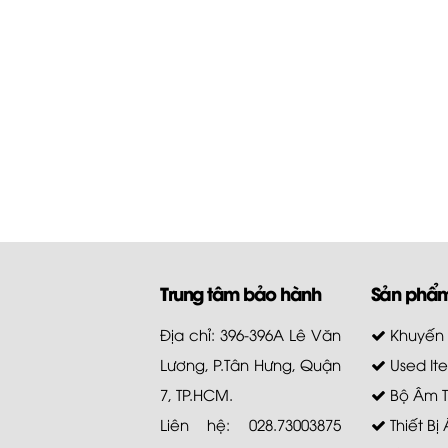
Trung tâm bảo hành
Sản phẩ
Địa chỉ: 396-396A Lê Văn
Khuyến
Lương, P.Tân Hưng, Quận
Used It
7, TP.HCM.
Bộ Âm 
Liên hệ: 028.73003875
Thiết Bị