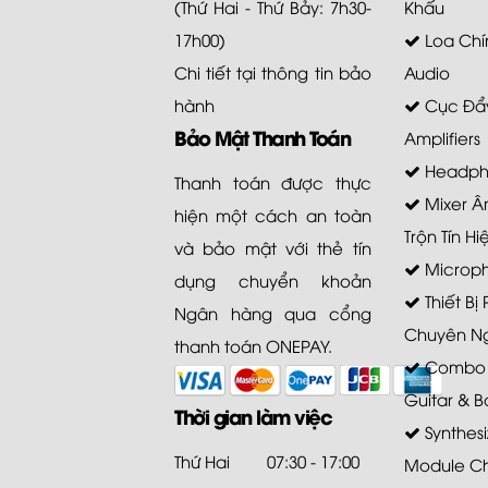
(Thứ Hai - Thứ Bảy: 7h30-
Khấu
17h00)
Loa Chí
Chi tiết tại
thông tin bảo
Audio
hành
Cục Đẩy
Bảo Mật Thanh Toán
Amplifiers
Headph
Thanh toán được thực
Mixer Â
hiện một cách an toàn
Trộn Tín Hi
và bảo mật với thẻ tín
Microp
dụng chuyển khoản
Thiết Bị
Ngân hàng qua cổng
Chuyên N
thanh toán ONEPAY.
Combo A
Guitar & B
Thời gian làm việc
Synthesi
Thứ Hai
07:30 - 17:00
Module C