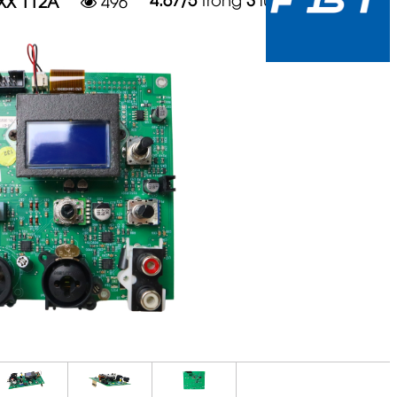
XX 112A
496