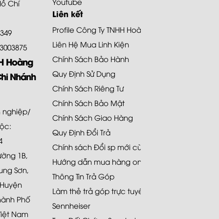
Youtube
Hồ Chí
Liên kết
Profile Công Ty TNHH Hoàng Bảo Khoa
8349
Liên Hệ Mua Linh Kiện
.73003875
Chính Sách Bảo Hành
HH Hoàng
Quy Định Sử Dụng
Chi Nhánh
Chính Sách Riêng Tư
Chính Sách Bảo Mật
 nghiệp/
Chính Sách Giao Hàng
uộc:
Quy Định Đổi Trả
4
Chính sách Đổi sp mới cùng loại 48H
Đường 1B,
Hướng dẫn mua hàng online
ung Sơn,
Thông Tin Trả Góp
 Huyện
Làm thẻ trả góp trực tuyến
hành Phố
Sennheiser
Việt Nam