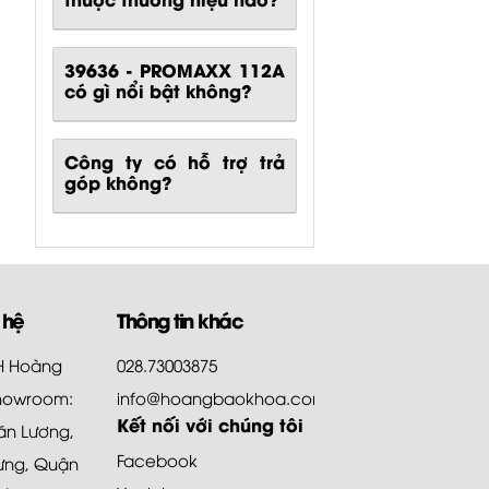
39636 - PROMAXX 112A
có gì nổi bật không?
Công ty có hỗ trợ trả
góp không?
 hệ
Thông tin khác
HH Hoàng
028.73003875
howroom:
info@hoangbaokhoa.com
Kết nối với chúng tôi
ăn Lương,
Facebook
ưng, Quận