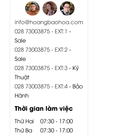
CP05-00519-
CP05-00520-
CP00-00415-
info@hoangbaohoa.com
000 Bo Input
000 Bo Input
000 Bo AMP +
B1500XP
B1800XP
PSU...
028 73003875 - EXT:1
-
Behringer
Behringer
Sale
028 73003875 - EXT:2
-
Sale
028 73003875 - EXT:3
- Kỹ
Thuật
028 73003875 - EXT:4
- Bảo
Hành
Thời gian làm việc
Thứ Hai
07:30 - 17:00
Thứ Ba
07:30 - 17:00