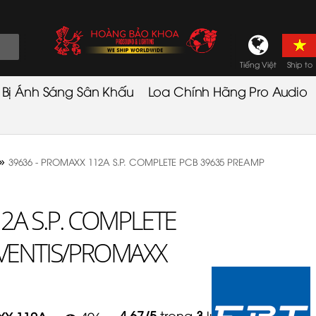
Tiếng Việt
Ship to
t Bị Ánh Sáng Sân Khấu
Loa Chính Hãng Pro Audio
»
39636 - PROMAXX 112A S.P. COMPLETE PCB 39635 PREAMP
2A S.P. COMPLETE
VENTIS/PROMAXX
4.67
/
5
trong
3
lượt