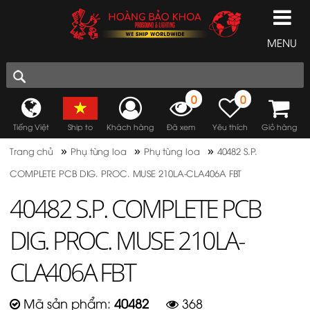
MENU
0
0
Tiếng Việt
Ship to
Khách hàng
Đã xem
Yêu thích
Giỏ hàng
»
»
»
Trang chủ
Phụ tùng loa
Phụ tùng loa
40482 S.P.
COMPLETE PCB DIG. PROC. MUSE 210LA-CLA406A FBT
40482 S.P. COMPLETE PCB
DIG. PROC. MUSE 210LA-
CLA406A FBT
Mã sản phẩm:
40482
368