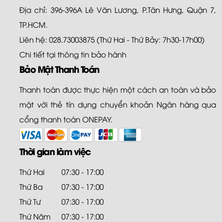
Địa chỉ: 396-396A Lê Văn Lương, P.Tân Hưng, Quận 7,
TP.HCM.
Liên hệ: 028.73003875 (Thứ Hai - Thứ Bảy: 7h30-17h00)
Chi tiết tại
thông tin bảo hành
Bảo Mật Thanh Toán
Thanh toán được thực hiện một cách an toàn và bảo
mật với thẻ tín dụng chuyển khoản Ngân hàng qua
cổng thanh toán ONEPAY.
Thời gian làm việc
Thứ Hai
07:30 - 17:00
Thứ Ba
07:30 - 17:00
Thứ Tư
07:30 - 17:00
Thứ Năm
07:30 - 17:00