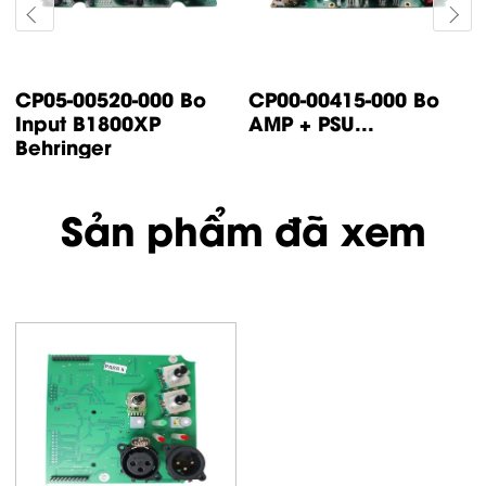
CP14-00447-000 Bo
CP05-00500-000 Bo
control IP500
input IP1000 /
Turbsound
IP2000...
Sản phẩm đã xem