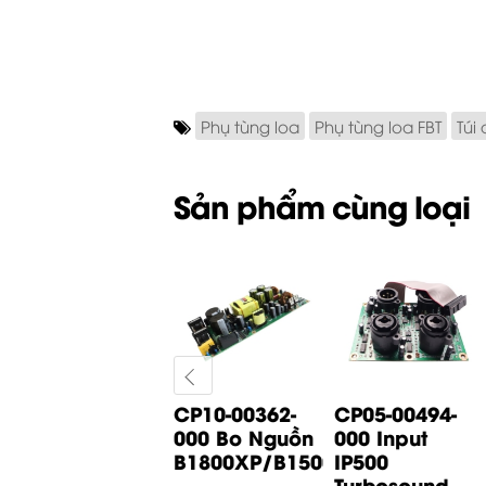
Phụ tùng loa
Phụ tùng loa FBT
Túi
Sản phẩm cùng loại
CP05-01065-
CP10-00362-
CP05-00494-
000 Bo Input
000 Bo Nguồn
000 Input
B1200D PRO
B1800XP/B1500XP...
IP500
Behringer
Turbosound