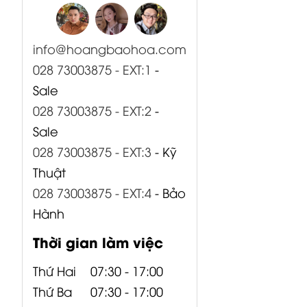
info@hoangbaohoa.com
028 73003875 - EXT:1
-
Sale
028 73003875 - EXT:2
-
Sale
028 73003875 - EXT:3
- Kỹ
Thuật
028 73003875 - EXT:4
- Bảo
Hành
Thời gian làm việc
Thứ Hai
07:30 - 17:00
Thứ Ba
07:30 - 17:00