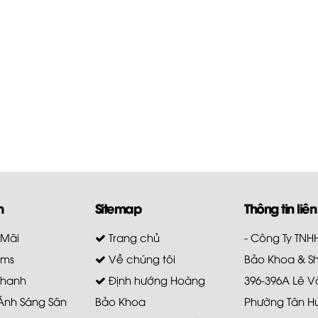
m
Sitemap
Thông tin liên
 Mãi
Trang chủ
- Công Ty TN
ems
Về chúng tôi
Bảo Khoa & S
Thanh
Định hướng Hoàng
396-396A Lê V
 Ánh Sáng Sân
Bảo Khoa
Phường Tân H