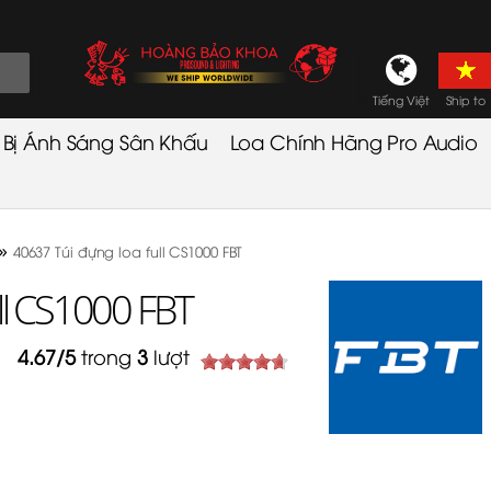
Tiếng Việt
Ship to
t Bị Ánh Sáng Sân Khấu
Loa Chính Hãng Pro Audio
»
40637 Túi đựng loa full CS1000 FBT
ll CS1000 FBT
4.67
/
5
trong
3
lượt
3