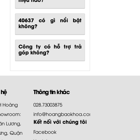
40637
có gì nổi bật
không?
Công ty có hỗ trợ trả
góp không?
 hệ
Thông tin khác
HH Hoàng
028.73003875
howroom:
info@hoangbaokhoa.com
Kết nối với chúng tôi
ăn Lương,
Facebook
ưng, Quận