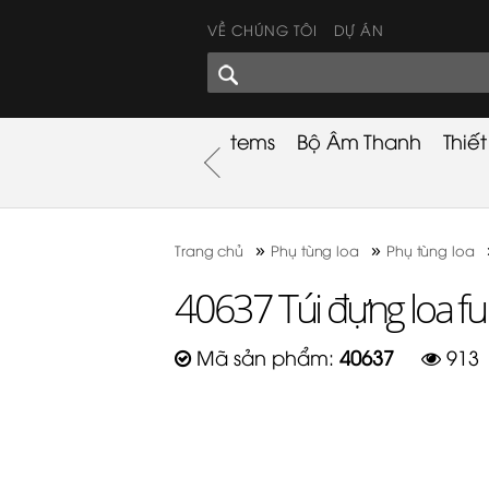
VỀ CHÚNG TÔI
DỰ ÁN
GÓC CHIA SẺ
nh
Khuyến Mãi
Used Items
Bộ Âm Thanh
Thiế
nh
»
»
Trang chủ
Phụ tùng loa
Phụ tùng loa
40637 Túi đựng loa fu
Mã sản phẩm:
40637
91