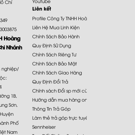
Youtube
Hồ Chí
Liên kết
Profile Công Ty TNHH Hoàng Bảo Khoa
8349
Liên Hệ Mua Linh Kiện
.73003875
Chính Sách Bảo Hành
HH Hoàng
Quy Định Sử Dụng
Chi Nhánh
Chính Sách Riêng Tư
Chính Sách Bảo Mật
 nghiệp/
Chính Sách Giao Hàng
uộc:
Quy Định Đổi Trả
4
Chính sách Đổi sp mới cùng loại 48H
Đường 1B,
Hướng dẫn mua hàng online
ung Sơn,
Thông Tin Trả Góp
 Huyện
Làm thẻ trả góp trực tuyến
hành Phố
Sennheiser
Việt Nam