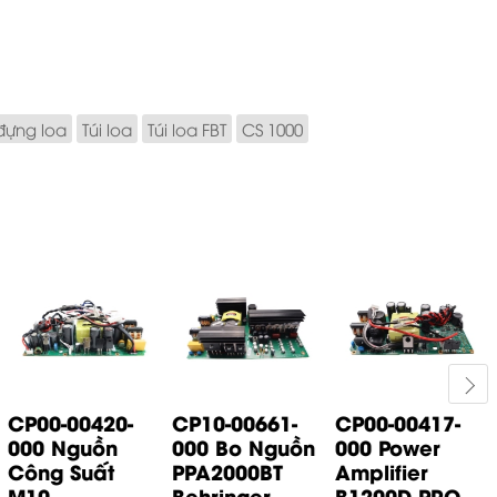
 đựng loa
Túi loa
Túi loa FBT
CS 1000
CP00-00420-
CP10-00661-
CP00-00417-
000 Nguồn
000 Bo Nguồn
000 Power
Công Suất
PPA2000BT
Amplifier
M10...
Behringer
B1200D PRO...