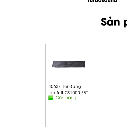
Sản 
40637 Túi đựng
loa full CS1000 FBT
Còn hàng