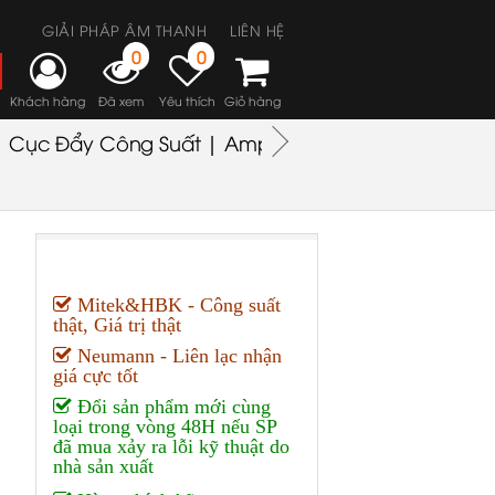
GIẢI PHÁP ÂM THANH
LIÊN HỆ
0
0
Khách hàng
Đã xem
Yêu thích
Giỏ hàng
Cục Đẩy Công Suất | Amplifiers
Headphones
M
Mitek&HBK - Công suất
thật, Giá trị thật
Neumann - Liên lạc nhận
giá cực tốt
Đổi sản phẩm mới cùng
loại trong vòng 48H nếu SP
đã mua xảy ra lỗi kỹ thuật do
nhà sản xuất