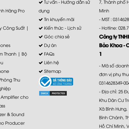
Tư vấn - Hướng dẫn sử
7, Thành phố 
nh Hãng Pro
dụng
Minh
Tin khuyến mãi
- MST : 031462
 Công Suất |
Kiến thức - Lịch sử
- Hotline: 028
Công ty TN
Góc chia sẻ
Bảo Khoa - 
ones
Dự án
1
m Thanh | Bộ
FAQs
ệu
Liên hệ
- Mã số doanh
hone
Sitemap
đơn vị phụ th
 Phòng Thu
0314628349-00
ghiệp
- Địa chỉ: 25 
mplifier cho
Khu Dân Cư Tr
ass
Xã Bình Hưng,
zer & Sound
Bình Chánh, T
ho Producer
Hồ Chí Minh, 