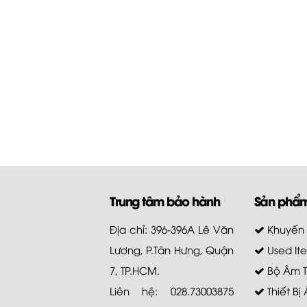
Trung tâm bảo hành
Sản phẩ
Địa chỉ: 396-396A Lê Văn
Khuyến
Lương, P.Tân Hưng, Quận
Used It
7, TP.HCM.
Bộ Âm 
Liên hệ: 028.73003875
Thiết Bị