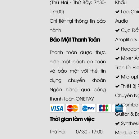
(Thứ Hai - Thứ Bảy: 7h30-
Khấu
17h00)
Loa Chí
Chi tiết tại
thông tin bảo
Audio
hành
Cục Đẩy
Bảo Mật Thanh Toán
Amplifiers
Headph
Thanh toán được thực
Mixer Â
hiện một cách an toàn
Trộn Tín Hi
và bảo mật với thẻ tín
Microp
dụng chuyển khoản
Thiết Bị
Ngân hàng qua cổng
Chuyên N
thanh toán ONEPAY.
Combo A
Guitar & B
Thời gian làm việc
Synthesi
Thứ Hai
07:30 - 17:00
Module C