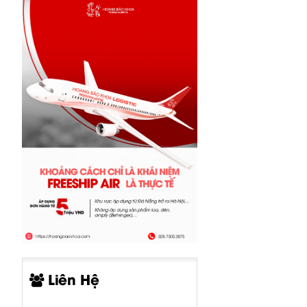
CP05-00519-
CP05-00520-
CP00-00415-
000 Bo Input
000 Bo Input
000 Bo AMP +
Liên Hệ
B1500XP
B1800XP
PSU...
Behringer
Behringer