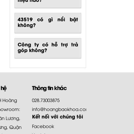
43519
có gì nổi bật
không?
Công ty có hỗ trợ trả
góp không?
 hệ
Thông tin khác
HH Hoàng
028.73003875
howroom:
info@hoangbaokhoa.com
Kết nối với chúng tôi
ăn Lương,
Facebook
ưng, Quận