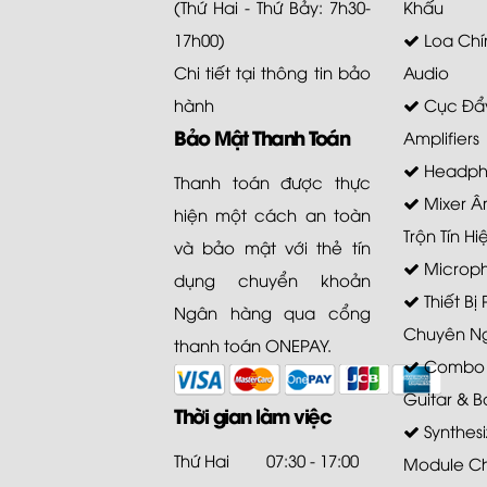
(Thứ Hai - Thứ Bảy: 7h30-
Khấu
17h00)
Loa Chí
Chi tiết tại
thông tin bảo
Audio
hành
Cục Đẩy
Bảo Mật Thanh Toán
Amplifiers
Headph
Thanh toán được thực
Mixer Â
hiện một cách an toàn
Trộn Tín Hi
và bảo mật với thẻ tín
Microp
dụng chuyển khoản
Thiết Bị
Ngân hàng qua cổng
Chuyên N
thanh toán ONEPAY.
Combo A
Guitar & B
Thời gian làm việc
Synthesi
Thứ Hai
07:30 - 17:00
Module C