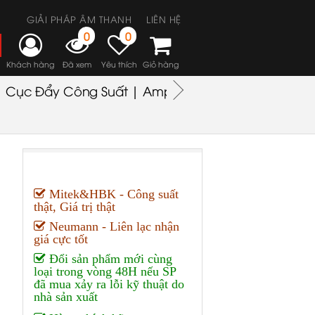
GIẢI PHÁP ÂM THANH
LIÊN HỆ
0
0
Khách hàng
Đã xem
Yêu thích
Giỏ hàng
Cục Đẩy Công Suất | Amplifiers
Headphones
M
Mitek&HBK - Công suất
thật, Giá trị thật
Neumann - Liên lạc nhận
giá cực tốt
Đổi sản phẩm mới cùng
loại trong vòng 48H nếu SP
đã mua xảy ra lỗi kỹ thuật do
nhà sản xuất