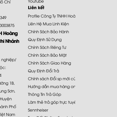
Youtube
Hồ Chí
Liên kết
Profile Công Ty TNHH Hoàng Bảo Khoa
8349
Liên Hệ Mua Linh Kiện
.73003875
Chính Sách Bảo Hành
HH Hoàng
Quy Định Sử Dụng
Chi Nhánh
Chính Sách Riêng Tư
Chính Sách Bảo Mật
 nghiệp/
Chính Sách Giao Hàng
uộc:
Quy Định Đổi Trả
4
Chính sách Đổi sp mới cùng loại 48H
Đường 1B,
Hướng dẫn mua hàng online
ung Sơn,
Thông Tin Trả Góp
 Huyện
Làm thẻ trả góp trực tuyến
hành Phố
Sennheiser
Việt Nam