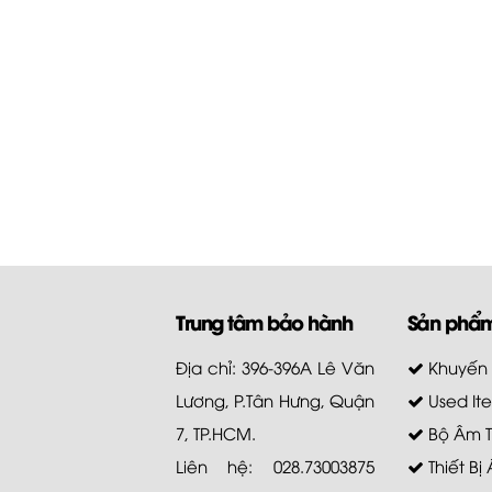
Trung tâm bảo hành
Sản phẩ
Địa chỉ: 396-396A Lê Văn
Khuyến
Lương, P.Tân Hưng, Quận
Used It
7, TP.HCM.
Bộ Âm 
Liên hệ: 028.73003875
Thiết Bị