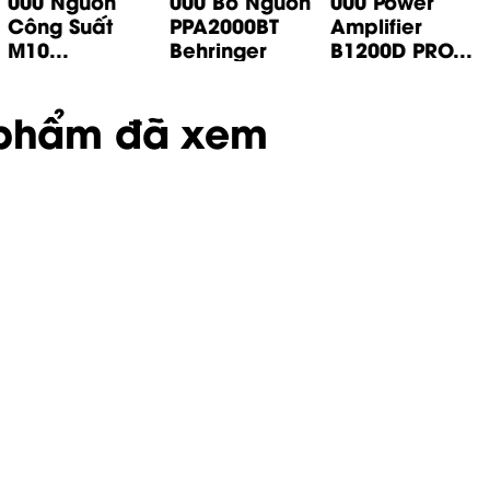
000 Nguồn
000 Bo Nguồn
000 Power
Công Suất
PPA2000BT
Amplifier
M10...
Behringer
B1200D PRO...
phẩm đã xem