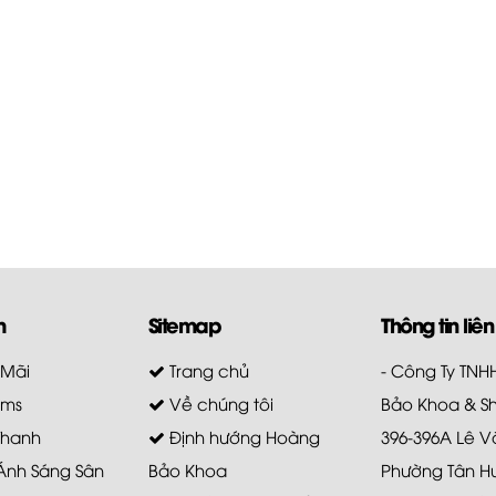
m
Sitemap
Thông tin liên
 Mãi
Trang chủ
- Công Ty TN
ems
Về chúng tôi
Bảo Khoa & S
Thanh
Định hướng Hoàng
396-396A Lê V
 Ánh Sáng Sân
Bảo Khoa
Phường Tân H