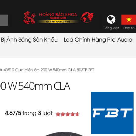
Tiếng Việt
Ship to
t Bị Ánh Sáng Sân Khấu
Loa Chính Hãng Pro Audio
»
43519 Cục biến áp 200 W 540mm CLA 803TB FBT
200 W 540mm CLA
4.67
/
5
trong
3
lượt
4