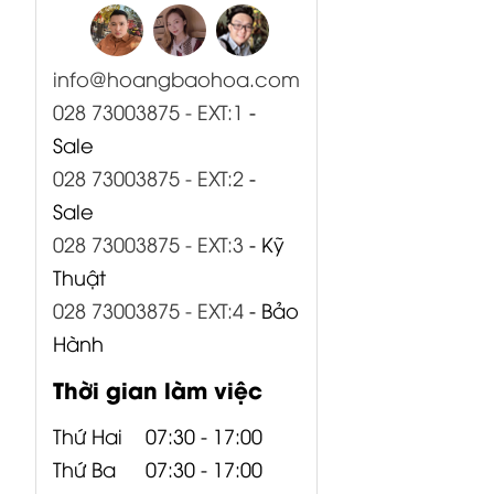
000 Bo Input
000 Bo Input
000 Bo AMP +
B1500XP
B1800XP
PSU...
Behringer
Behringer
info@hoangbaohoa.com
028 73003875 - EXT:1
-
Sale
028 73003875 - EXT:2
-
Sale
028 73003875 - EXT:3
- Kỹ
Thuật
028 73003875 - EXT:4
- Bảo
Hành
Thời gian làm việc
Thứ Hai
07:30 - 17:00
Thứ Ba
07:30 - 17:00