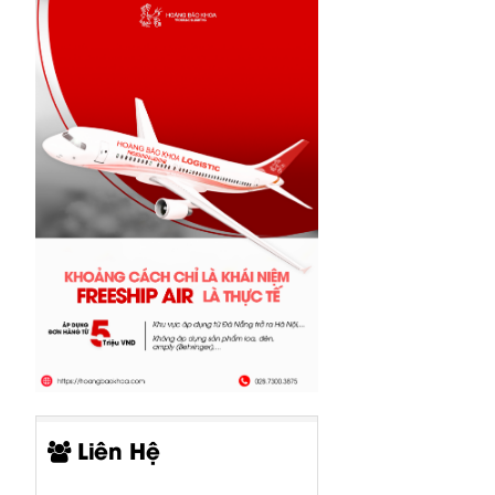
Liên Hệ
CP05-00519-
CP05-00520-
CP00-00415-