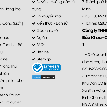
Tư vấn - Hướng dẫn sử
7, Thành phố 
nh Hãng Pro
dụng
Minh
Tin khuyến mãi
- MST : 031462
 Công Suất |
Kiến thức - Lịch sử
- Hotline: 028
Công ty TN
Góc chia sẻ
Bảo Khoa - 
ones
Dự án
1
m Thanh | Bộ
FAQs
ệu
Liên hệ
- Mã số doanh
hone
Sitemap
đơn vị phụ th
 Phòng Thu
0314628349-00
ghiệp
- Địa chỉ: 25 
mplifier cho
Khu Dân Cư Tr
ass
Xã Bình Hưng,
zer & Sound
Bình Chánh, T
ho Producer
Hồ Chí Minh, 