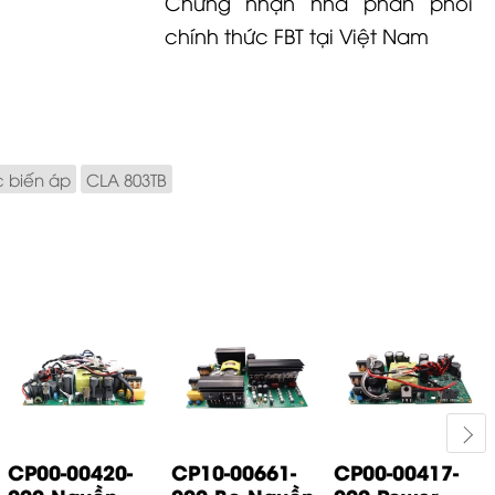
Chứng nhận nhà phân phối
chính thức FBT tại Việt Nam
 biến áp
CLA 803TB
CP00-00420-
CP10-00661-
CP00-00417-