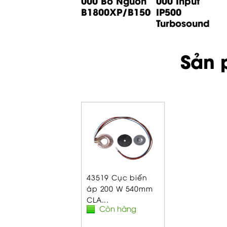
000 Bo Input
000 Bo Nguồn
000 Input
B1200D PRO
B1800XP/B1500XP...
IP500
Behringer
Turbosound
Sản 
43519 Cục biến
áp 200 W 540mm
CLA...
Còn hàng