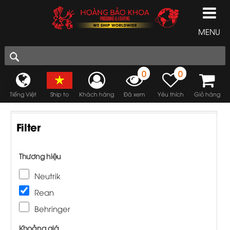
MENU
0
0
Tiếng Việt
Ship to
Khách hàng
Đã xem
Yêu thích
Giỏ hàng
Filter
Thương hiệu
Neutrik
Rean
Behringer
Khoảng giá