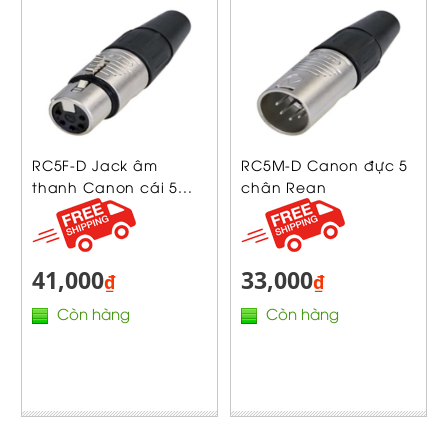
RC5F-D Jack âm
RC5M-D Canon đực 5
thanh Canon cái 5...
chân Rean
41,000
33,000
₫
₫
Còn hàng
Còn hàng