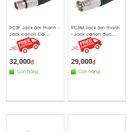
RC3F Jack âm thanh -
RC3M Jack âm thanh
Jack canon Cái...
- Jack canon đực...
32,000
29,000
₫
₫
Còn hàng
Còn hàng