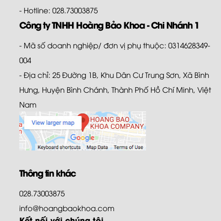
- Hotline: 028.73003875
Công ty TNHH Hoàng Bảo Khoa - Chi Nhánh 1
- Mã số doanh nghiệp/ đơn vị phụ thuộc: 0314628349-
004
- Địa chỉ: 25 Đường 1B, Khu Dân Cư Trung Sơn, Xã Bình
Hưng, Huyện Bình Chánh, Thành Phố Hồ Chí Minh, Việt
Nam
Thông tin khác
028.73003875
info@hoangbaokhoa.com
Kết nối với chúng tôi