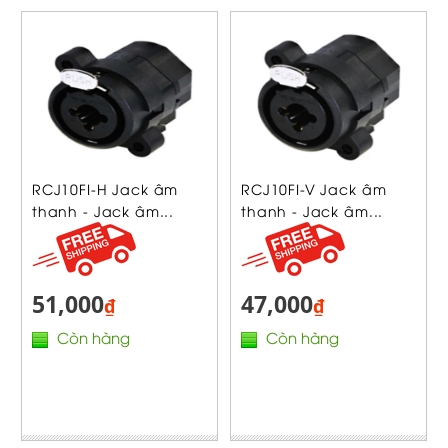
RCJ10FI-H Jack âm
RCJ10FI-V Jack âm
thanh - Jack âm...
thanh - Jack âm...
51,000
47,000
₫
₫
Còn hàng
Còn hàng