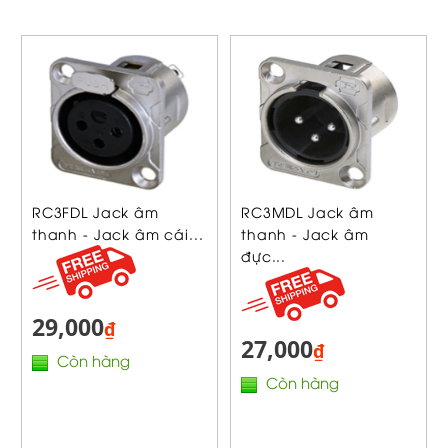
RC3FDL Jack âm
RC3MDL Jack âm
thanh - Jack âm cái...
thanh - Jack âm
đực...
29,000
₫
27,000
₫
Còn hàng
Còn hàng