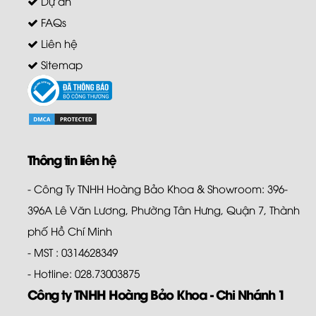
Dự án
FAQs
Liên hệ
Sitemap
Thông tin liên hệ
- Công Ty TNHH Hoàng Bảo Khoa & Showroom: 396-
396A Lê Văn Lương, Phường Tân Hưng, Quận 7, Thành
phố Hồ Chí Minh
- MST : 0314628349
- Hotline: 028.73003875
Công ty TNHH Hoàng Bảo Khoa - Chi Nhánh 1