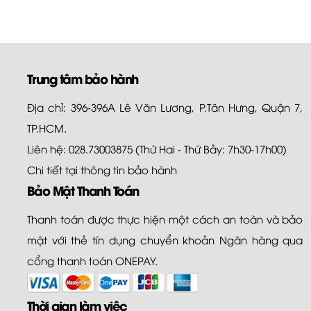
Trung tâm bảo hành
Địa chỉ: 396-396A Lê Văn Lương, P.Tân Hưng, Quận 7,
TP.HCM.
Liên hệ: 028.73003875 (Thứ Hai - Thứ Bảy: 7h30-17h00)
Chi tiết tại
thông tin bảo hành
Bảo Mật Thanh Toán
Thanh toán được thực hiện một cách an toàn và bảo
mật với thẻ tín dụng chuyển khoản Ngân hàng qua
cổng thanh toán ONEPAY.
Thời gian làm việc