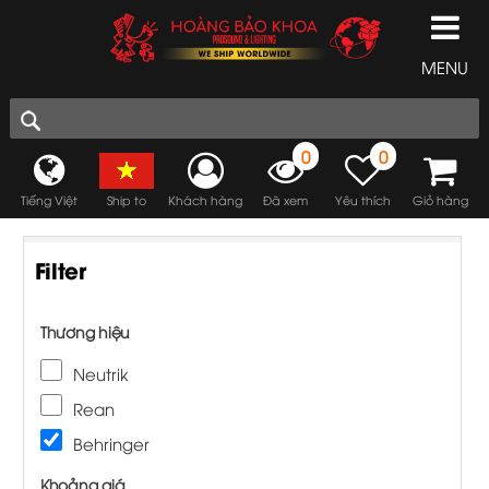
MENU
0
0
Tiếng Việt
Ship to
Khách hàng
Đã xem
Yêu thích
Giỏ hàng
Filter
Thương hiệu
Neutrik
Rean
Behringer
Khoảng giá