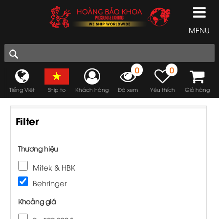
MENU
0
0
Tiếng Việt
Ship to
Khách hàng
Đã xem
Yêu thích
Giỏ hàng
Filter
Thương hiệu
Mitek & HBK
Behringer
Khoảng giá