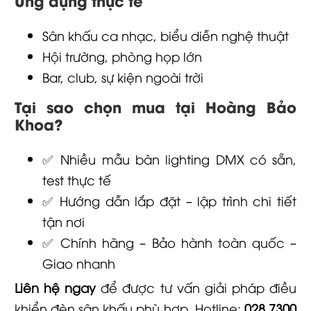
Sân khấu ca nhạc, biểu diễn nghệ thuật
Hội trường, phòng họp lớn
Bar, club, sự kiện ngoài trời
Tại sao chọn mua tại Hoàng Bảo
Khoa?
✅ Nhiều mẫu bàn lighting DMX có sẵn,
test thực tế
✅ Hướng dẫn lắp đặt – lập trình chi tiết
tận nơi
✅ Chính hãng – Bảo hành toàn quốc –
Giao nhanh
Liên hệ ngay
để được tư vấn giải pháp điều
khiển đèn sân khấu phù hợp. Hotline:
028 7300