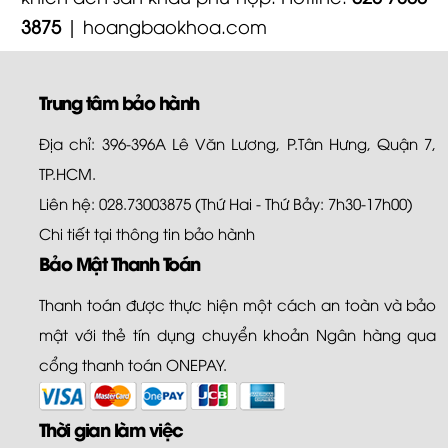
3875
|
hoangbaokhoa.com
Trung tâm bảo hành
Địa chỉ: 396-396A Lê Văn Lương, P.Tân Hưng, Quận 7,
TP.HCM.
Liên hệ: 028.73003875 (Thứ Hai - Thứ Bảy: 7h30-17h00)
Chi tiết tại
thông tin bảo hành
Bảo Mật Thanh Toán
Thanh toán được thực hiện một cách an toàn và bảo
mật với thẻ tín dụng chuyển khoản Ngân hàng qua
cổng thanh toán ONEPAY.
Thời gian làm việc