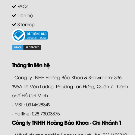
FAQs
Liên hệ
Sitemap
Thông tin liên hệ
- Công Ty TNHH Hoàng Bảo Khoa & Showroom: 396-
396A Lê Văn Lương, Phường Tân Hưng, Quận 7, Thành
phố Hồ Chí Minh
- MST : 0314628349
- Hotline: 028.73003875
Công ty TNHH Hoàng Bảo Khoa - Chi Nhánh 1
- Mã số doanh nghiệp/ đơn vị phụ thuộc: 0314628349-