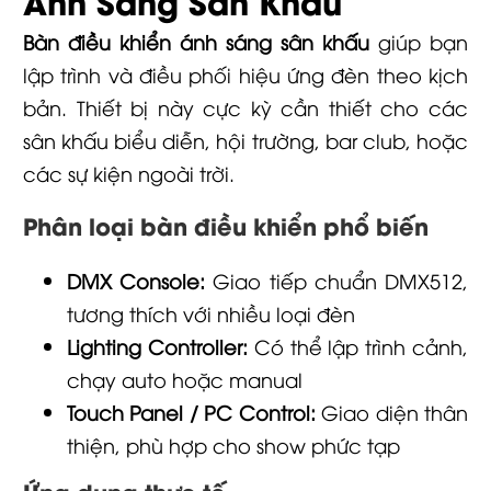
Ánh Sáng Sân Khấu
Bàn điều khiển ánh sáng sân khấu
giúp bạn
lập trình và điều phối hiệu ứng đèn theo kịch
bản. Thiết bị này cực kỳ cần thiết cho các
sân khấu biểu diễn, hội trường, bar club, hoặc
các sự kiện ngoài trời.
Phân loại bàn điều khiển phổ biến
DMX Console:
Giao tiếp chuẩn DMX512,
tương thích với nhiều loại đèn
Lighting Controller:
Có thể lập trình cảnh,
chạy auto hoặc manual
Touch Panel / PC Control:
Giao diện thân
thiện, phù hợp cho show phức tạp
Ứng dụng thực tế