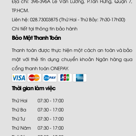
Địa chỉ: 396-396A Lê Văn Lương, P.Tân Hưng, Quận 7,
TP.HCM.
Liên hệ: 028.73003875 (Thứ Hai - Thứ Bảy: 7h30-17h00)
Chi tiết tại
thông tin bảo hành
Bảo Mật Thanh Toán
Thanh toán được thực hiện một cách an toàn và bảo
mật với thẻ tín dụng chuyển khoản Ngân hàng qua
cổng thanh toán ONEPAY.
Thời gian làm việc
Thứ Hai
07:30 - 17:00
Thứ Ba
07:30 - 17:00
Thứ Tư
07:30 - 17:00
Thứ Năm
07:30 - 17:00