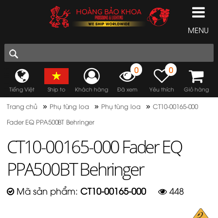
MENU
0
0
Tiếng Việt
Ship to
Khách hàng
Đã xem
Yêu thích
Giỏ hàng
»
»
»
Trang chủ
Phụ tùng loa
Phụ tùng loa
CT10-00165-000
Fader EQ PPA500BT Behringer
CT10-00165-000 Fader EQ
PPA500BT Behringer
Mã sản phẩm:
CT10-00165-000
448