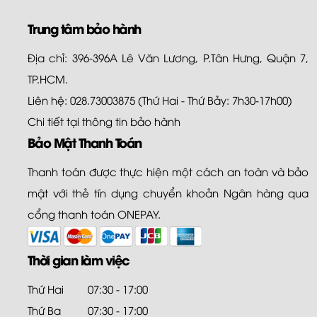
Trung tâm bảo hành
Địa chỉ: 396-396A Lê Văn Lương, P.Tân Hưng, Quận 7,
TP.HCM.
Liên hệ: 028.73003875 (Thứ Hai - Thứ Bảy: 7h30-17h00)
Chi tiết tại
thông tin bảo hành
Bảo Mật Thanh Toán
Thanh toán được thực hiện một cách an toàn và bảo
mật với thẻ tín dụng chuyển khoản Ngân hàng qua
cổng thanh toán ONEPAY.
Thời gian làm việc
Thứ Hai
07:30 - 17:00
Thứ Ba
07:30 - 17:00