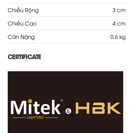
Chiều Rộng
3 cm
Chiều Cao
4 cm
Cân Nặng
0.6 kg
CERTIFICATE