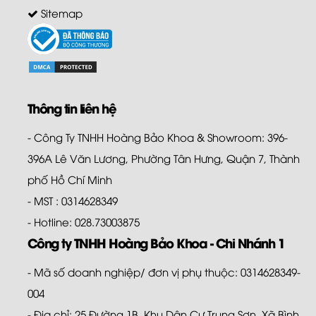
Sitemap
Thông tin liên hệ
- Công Ty TNHH Hoàng Bảo Khoa & Showroom: 396-
396A Lê Văn Lương, Phường Tân Hưng, Quận 7, Thành
phố Hồ Chí Minh
- MST : 0314628349
- Hotline: 028.73003875
Công ty TNHH Hoàng Bảo Khoa - Chi Nhánh 1
- Mã số doanh nghiệp/ đơn vị phụ thuộc: 0314628349-
004
- Địa chỉ: 25 Đường 1B, Khu Dân Cư Trung Sơn, Xã Bình