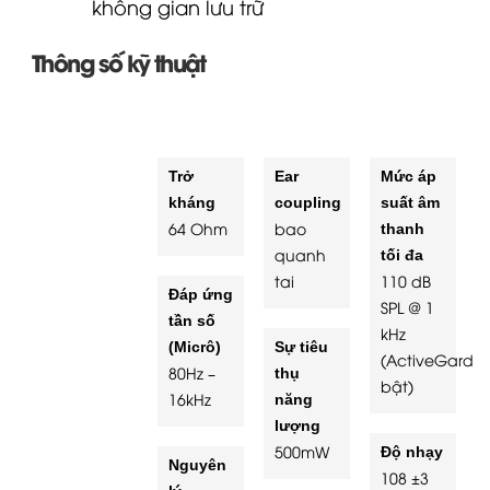
không gian lưu trữ
Thông số kỹ thuật
Trở
Ear
Mức áp
kháng
coupling
suất âm
64 Ohm
bao
thanh
quanh
tối đa
tai
110 dB
Đáp ứng
SPL @ 1
tần số
kHz
(Micrô)
Sự tiêu
(ActiveGard
80Hz –
thụ
bật)
16kHz
năng
lượng
500mW
Độ nhạy
Nguyên
108 ±3