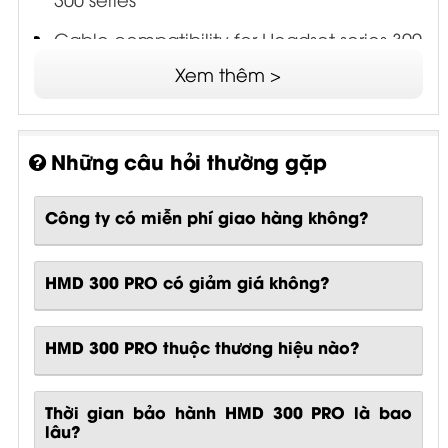
Cable compatibility for Headset series 300
PRO
Xem thêm >
Cable compatibility for broadcast
headsets
Những câu hỏi thường gặp
Product Specification HMD 300 PRO /
HMD 301 PRO / HMD 300-XQ-2
Công ty có miễn phí giao hàng không?
HMD 300 PRO Nameplate Template
HMD 300 PRO có giảm giá không?
Quick guide - HD / HMD 300 PRO -
Earpads
HMD 300 PRO thuộc thương hiệu nào?
Quick guide - HMD 300 PRO/HMD 300-XQ-
2/HMD 301
Thời gian bảo hành HMD 300 PRO là bao
Instruction manual - HD / HMD 300 PRO
lâu?