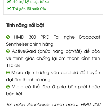
Hỗ trợ kỹ thuật từ xa
Trả góp lãi suất 0%
Tính năng nổi bật
HMD 300 PRO Tai nghe Broadcast
Sennheiser chính hãng
ActiveGard (chức năng bật/tắt) để bảo
vệ thính giác chống lại âm thanh đỉnh trên
110 dB
Micro định hướng siêu cardioid để truyền
đạt âm thanh rõ ràng
Micro có thể đeo ở phía bên phải hoặc
bên trái
Tai nghe Sennheiser chính hãng. HMD 300