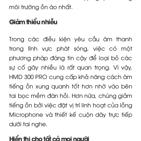
môi trường ồn ào nhất.
Giảm thiểu nhiễu
Trong các điều kiện yêu cầu âm thanh
trong lĩnh vực phát sóng, việc có một
phương pháp đáng tin cậy để loại bỏ các
sự cố gây nhiễu là rất quan trọng. Vì vậy,
HMD 300 PRO cung cấp khả năng cách âm
tiếng ồn xung quanh tốt hơn nhờ vào bên
tai bọc mềm đàn hồi. Hơn nữa, chúng giảm
tiếng ồn bởi việc đặt vị trí linh hoạt của lồng
Microphone
và thiết kế cuộn dây trực tiếp
dưới tai nghe.
Hiển thị cho tất cả mọi người