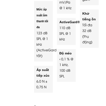
mV/Pa
@ 1 kHz
Mức áp
Khử
suất âm
tiếng ồn
thanh tối
ActiveGard®
Tối đa
110 dB
đa
32 dB
123 dB
SPL @ 1
(thụ
SPL @ 1
kHz
động)
kHz
(ActiveGard
Độ méo
tắt)
‹ 0,1 % @
1 kHz,
Áp suất
100 dB
tiếp xúc
SPL
6,0 N ±
0,75 N