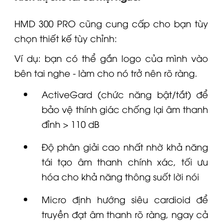
HMD 300 PRO cũng cung cấp cho bạn tùy
chọn thiết kế tùy chỉnh:
Ví dụ: bạn có thể gắn logo của mình vào
bên tai nghe - làm cho nó trở nên rõ ràng.
ActiveGard (chức năng bật/tắt) để
bảo vệ thính giác chống lại âm thanh
đỉnh > 110 dB
Độ phân giải cao nhất nhờ khả năng
tái tạo âm thanh chính xác, tối ưu
hóa cho khả năng thông suốt lời nói
Micro định hướng siêu cardioid để
truyền đạt âm thanh rõ ràng, ngay cả