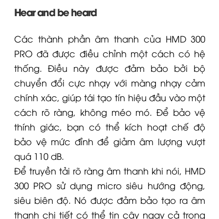
Hear and be heard
Các thành phần âm thanh của HMD 300
PRO đã được điều chỉnh một cách có hệ
thống. Điều này được đảm bảo bởi bộ
chuyển đổi cực nhạy với màng nhạy cảm
chính xác, giúp tái tạo tín hiệu đầu vào một
cách rõ ràng, không méo mó. Để bảo vệ
thính giác, bạn có thể kích hoạt chế độ
bảo vệ mức đỉnh để giảm âm lượng vượt
quá 110 dB.
Để truyền tải rõ ràng âm thanh khi nói, HMD
300 PRO sử dụng
micro
siêu hướng động,
siêu biên độ. Nó được đảm bảo tạo ra âm
thanh chi tiết có thể tin cậy ngay cả trong