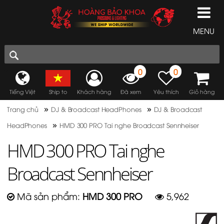
MENU
0
0
Tiếng Việt
Ship to
Khách hàng
Đã xem
Yêu thích
Giỏ hàng
»
»
Trang chủ
DJ & Broadcast HeadPhones
DJ & Broadcast
»
HeadPhones
HMD 300 PRO Tai nghe Broadcast Sennheiser
HMD 300 PRO Tai nghe
Broadcast Sennheiser
Mã sản phẩm:
HMD 300 PRO
5,962