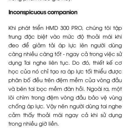
Inconspicuous companion
Khi phát triển HMD 300 PRO, chúng tôi tập
trung đặc biệt vào mức độ thoải mái khi
đeo để giảm tải áp lực lên người dùng
càng nhiều càng tốt - ngay cả trong việc sử
dụng
Tai nghe
liên tục. Do đó, thiết kế cơ
học của nó chỉ tạo ra áp lực tối thiểu được
phân bố đều trên đệm mềm của vòng đầu
và bên tai bọc mềm đàn hồi. Ngoài ra, một
lõi chìm trong đệm vòng đầu bảo vệ vùng
chống áp lực. Vậy nên người dùng
tai nghe
cảm thấy thoải mái ngay cả khi sử dụng
trong nhiều giờ liền.