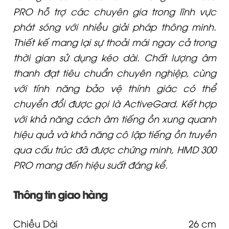
PRO hỗ trợ các chuyên gia trong lĩnh vực
phát sóng với nhiều giải pháp thông minh.
Thiết kế mang lại sự thoải mái ngay cả trong
thời gian sử dụng kéo dài. Chất lượng âm
thanh đạt tiêu chuẩn chuyên nghiệp, cùng
với tính năng bảo vệ thính giác có thể
chuyển đổi được gọi là ActiveGard. Kết hợp
với khả năng cách âm tiếng ồn xung quanh
hiệu quả và khả năng cô lập tiếng ồn truyền
qua cấu trúc đã được chứng minh, HMD 300
PRO mang đến hiệu suất đáng kể.
Thông tin giao hàng
Chiều Dài
26 cm