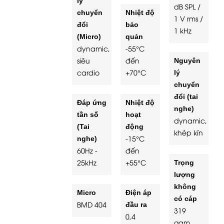
lý
dB SPL /
chuyển
Nhiệt độ
1 V rms /
đổi
bảo
1 kHz
(Micro)
quản
dynamic,
-55°C
siêu
đến
Nguyên
cardio
+70°C
lý
chuyển
đổi (tai
Đáp ứng
Nhiệt độ
nghe)
tần số
hoạt
dynamic,
(Tai
động
khép kín
-15°C
nghe)
60Hz -
đến
25kHz
+55°C
Trọng
lượng
không
Micro
Điện áp
có cáp
BMD 404
đầu ra
319
0,4
gam